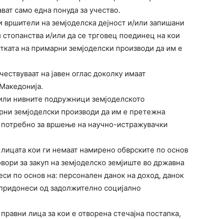
ават само една понуда за учество.
и вршители на земјоделска дејност и/или запишани
 стопанства и/или да се трговец поединец на кои
тката на примарни земјоделски производи да им е
чествуваат на јавен оглас доколку имаат
Македонија.
 или нивните подружници земјоделското
рни земјоделски производи да им е претежна
е потребно за вршење на научно-истражувачки
т лицата кои ги немаат намирено обврските по основ
вори за закуп на земјоделско земјиште во државна
си по основ на: персонален данок на доход, данок
, придонеси од задолжително социјално
 правни лица за кои е отворена стечајна постапка,