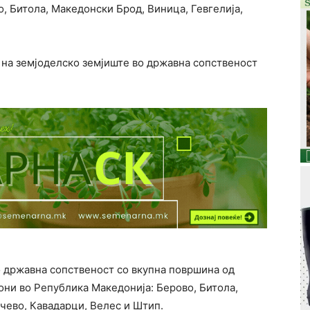
, Битола, Македонски Брод, Виница, Гевгелија,
 на земјоделско земјиште во државна сопственост
о државна сопственост со вкупна површина од
иони во Република Македонија: Берово, Битола,
чево, Кавадарци, Велес и Штип.