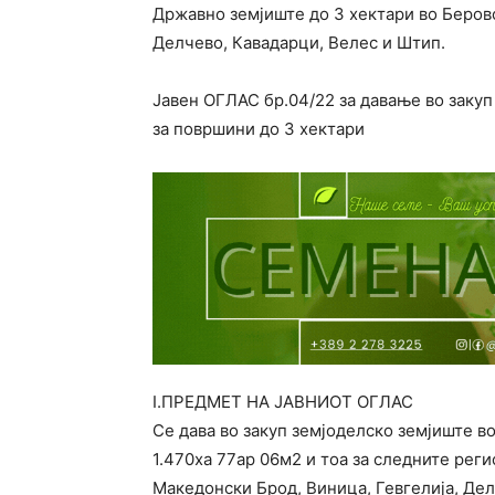
Државно земјиште до 3 хектари во Берово
Делчево, Кавадарци, Велес и Штип.
Јавен ОГЛАС бр.04/22 за давање во закуп
за површини до 3 хектари
І.ПРЕДМЕТ НА ЈАВНИОТ ОГЛАС
Се дава во закуп земјоделско земјиште в
1.470ха 77ap 06м2 и тоа за следните рег
Македонски Брод, Виница, Гевгелија, Дел