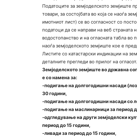
Податоците за земјоделското земјиште пр
товари, за состојбата во која се наоѓа з
имотниот лист) се во согласност со посто
податоци да се направи на веб страната 
водостопанство и на огласната табла во 
наоѓа земјоделското земјиште кое е предм
Листите со катастарски индикации на зем
деталните прегледи во прилог на огласот
Земјоделското земјиште во државна сопс
е со намена за:
-подигање на долгогодишни насади (лозј
30 години,
-подигање на долгогодишни насади со л
-подигање на маслинарници за период д
-одгледување на други земјоделски култ
период до 15 години,
-ливади за период до 15 години,