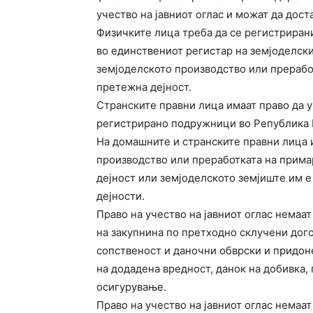
учество на јавниот оглас и можат да дост
Физичките лица треба да се регистриран
во единствениот регистар на земјоделски
земјоделското производство или прерабо
претежна дејност.
Странските правни лица имаат право да у
регистрирано подружници во Република 
На домашните и странските правни лица
производство или преработката на прима
дејност или земјоделското земјиште им 
дејности.
Право на учество на јавниот оглас немаа
на закупнина по претходно склучени дого
сопственост и даночни обврски и придоне
на додадена вредност, данок на добивка
осигурување.
Право на учество на јавниот оглас немаат