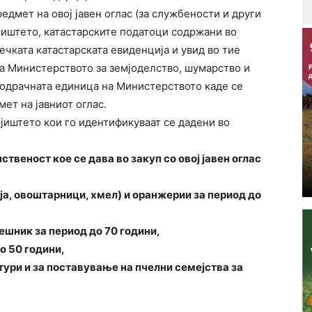
едмет на овој јавен оглас (за службености и други
емјиштето, катастарските податоци содржани во
ечката катастарската евиденција и увид во тие
на Министерството за земјоделство, шумарство и
подрачната единица на Министерството каде се
ет на јавниот оглас.
јиштето кои го идентификуваат се дадени во
.
твеност кое се дава во закуп со овој јавен оглас
а, овоштарници, хмел) и оранжерии за период до
ешник за период до 70 години,
о 50 години,
ури и за поставување на пчелни семејства за