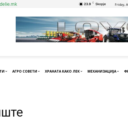
delie.mk
C
23.9
Skopje
Friday, 
СТИ
АГРО СОВЕТИ
ХРАНАТА КАКО ЛЕК
МЕХАНИЗАЦИЈА
Ф
иште