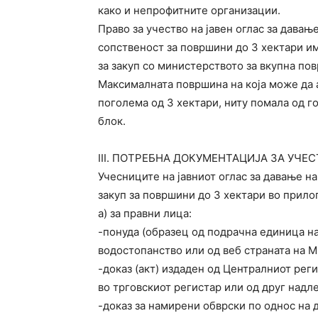
како и непрофитните организации.
Право за учество на јавен оглас за давањ
сопственост за површини до 3 хектари и
за закуп со министерството за вкупна по
Максималната површина на која може да 
поголема од 3 хектари, ниту помала од г
блок.
III. ПОТРЕБНА ДОКУМЕНТАЦИЈА ЗА УЧЕ
Учесниците на јавниот оглас за давање н
закуп за површини до 3 хектари во прилог
а) за правни лица:
-понуда (образец од подрачна единица н
водостопанство или од веб страната на 
-доказ (акт) издаден од Централниот рег
во трговскиот регистар или од друг надл
-доказ за намирени обврски по однос на 