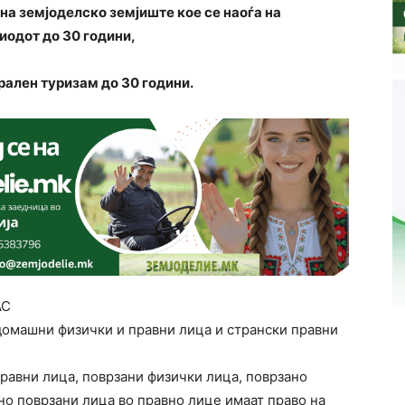
 на земјоделско земјиште кое се наоѓа на
иодот до 30 години,
рален туризам до 30 години.
АС
 домашни физички и правни лица и странски правни
равни лица, поврзани физички лица, поврзано
но поврзани лица во правно лице имаат право на