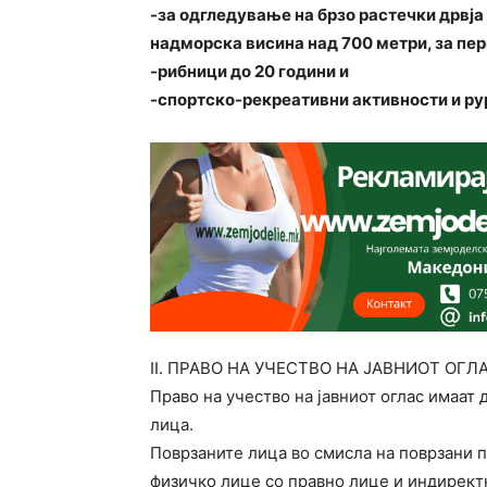
-за одгледување на брзо растечки дрвја
надморска висина над 700 метри, за пер
-рибници до 20 години и
-спортско-рекреативни активности и ру
II. ПРАВО НА УЧЕСТВО НА ЈАВНИОТ ОГЛ
Право на учество на јавниот оглас имаат
лица.
Поврзаните лица во смисла на поврзани п
физичко лице со правно лице и индирект