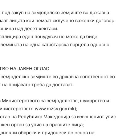
е под закуп на земјоделско земјиште во државна
маат лицата кои немаат склучено важечки договор
вршина над десет хектари.
аплицира еден понудувач не може да биде
олемината на една катастарска парцела односно
СТВО НА ЈАВЕН ОГЛАС
а земјоделско земјиште во државна сопственост во
 на пријавата треба да достават:
а Министерството за земјоделство, шумарство и
Министерството www.mzsv.gov.mk);
истар на Република Македонија за извршениот упис
ежен орган за упис на правните лица;
даночни обврски и придонеси по основ на: