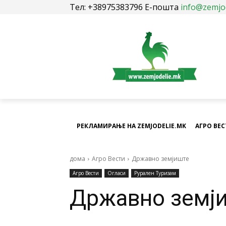
Тел: +38975383796 Е-пошта
info@zemjo
РЕКЛАМИРАЊЕ НА ZEMJODELIE.MK
АГРО ВЕ
дома
Агро Вести
Државно земјиште
Агро Вести
Огласи
Рурален Туризам
Државно земј