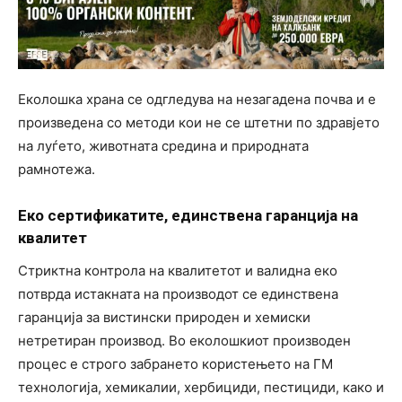
Еколошка храна се одгледува на незагадена почва и е
произведена со методи кои не се штетни по здравјето
на луѓето, животната средина и природната
рамнотежа.
Еко сертификатите, единствена гаранција на
квалитет
Стриктна контрола на квалитетот и валидна еко
потврда истакната на производот се единствена
гаранција за вистински природен и хемиски
нетретиран производ. Во еколошкиот производен
процес е строго забрането користењето на ГМ
технологија, хемикалии, хербициди, пестициди, како и