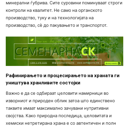
минерални ѓубрива. Сите суровини поминуваат строги
контроли на квалитет. Не само на органското
производство, туку и на технологијата на
производство, сѐ до пакувањето и транспортот.
Рафинирањето и процесирањето на храната ги
уништува хранливите состојки
Важно е да се одбираат целовити намирници во
изворниот и природен облик затоа што единствено
таквите имаат максимално зачувани нутритивни
својства. Како природна последица, целовитата и
хемиски нетретирана храна е со автентичен и полн