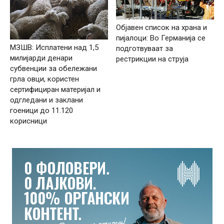
Објавен список на храна и
пијалоци: Во Германија се
МЗШВ: Исплатени над 1,5
подготвуваат за
милијарди денари
рестрикции на струја
субвенции за обележани
грла овци, користен
сертифициран материјал и
одгледани и заклани
гоеници до 11.120
корисници