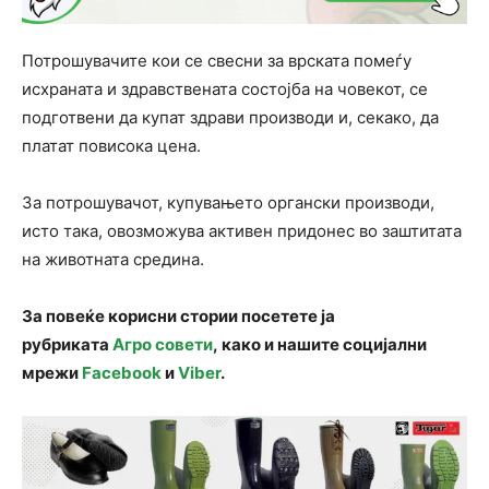
Потрошувачите кои се свесни за врската помеѓу
исхраната и здравствената состојба на човекот, се
подготвени да купат здрави производи и, секако, да
платат повисока цена.
За потрошувачот, купувањето органски производи,
исто така, овозможува активен придонес во заштитата
на животната средина.
За повеќе корисни стории посетете ја
рубриката
Агро совети
, како и нашите социјални
мрежи
Facebook
и
Viber
.