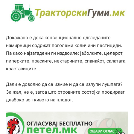
Докажано е дека конвенционално одгледаните
намирници содржат поголеми количини пестициди.
Па како најзагадени ги издвоиле: јаболките, целерот,
пиперките, праските, нектарините, спанаќот, салатата,
краставиците…
Дали е доволно да се измие и да се излупи лушпата?
За жал, не е, затоа што отровните состојки продираат
длабоко во ткивото на плодот.