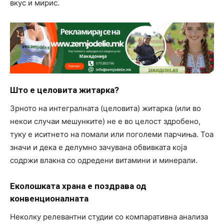
вкус и мирис.
Што е целовита житарка?
Зрното на интегралната (целовита) житарка (или во
некои случаи мешунките) не е во целост здробено,
туку е иситнето на помали или поголеми парчиња. Тоа
значи и дека е делумно зачувана обвивката која
содржи влакна со одредени витамини и минерали.
Еколошката храна е поздрава од
конвенционалната
Неколку релевантни студии со компаративна анализа