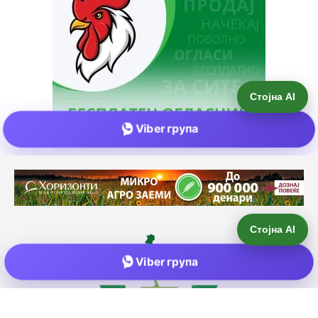
Стојна AI
Viber група