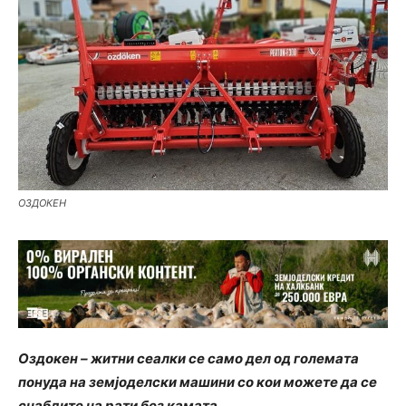
ОЗДОКЕН
Оздокен – житни сеалки се само дел од големата
понуда на земјоделски машини со кои можете да се
снабдите на рати без камата.