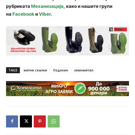
рубриката
Механизација
, како и нашите групи
на
Facebook
и
Viber
.
TAGS
житни сеалки
Оздокен
хемометал