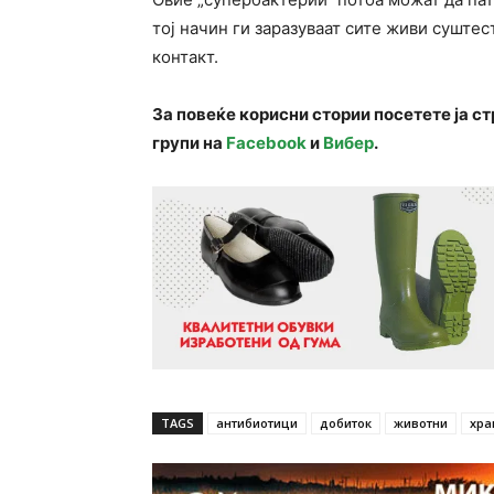
тој начин ги заразуваат сите живи суштест
контакт.
За повеќе корисни стории посетете ја с
групи на
Facebook
и
Вибер
.
TAGS
антибиотици
добиток
животни
хра