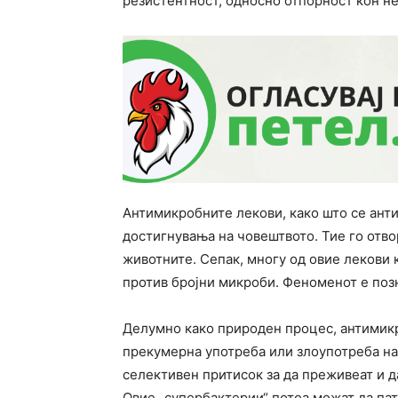
резистентност, односно отпорност кон не
Антимикробните лекови, како што се ант
достигнувања на човештвото. Тие го отво
животните. Сепак, многу од овие лекови к
против бројни микроби. Феноменот е позн
Делумно како природен процес, антимикр
прекумерна употреба или злоупотреба на
селективен притисок за да преживеат и д
Овие „супербактерии“ потоа можат да пат