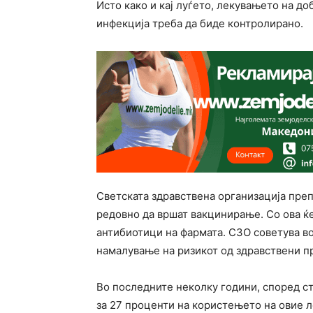
Исто како и кај луѓето, лекувањето на до
инфекција треба да биде контролирано.
Светската здравствена организација преп
редовно да вршат вакцинирање. Со ова ќ
антибиотици на фармата. СЗО советува во
намалување на ризикот од здравствени п
Во последните неколку години, според с
за 27 проценти на користењето на овие л