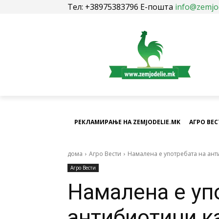
Тел: +38975383796 Е-пошта
info@zemjo
РЕКЛАМИРАЊЕ НА ZEMJODELIE.MK
АГРО ВЕ
дома
Агро Вести
Намалена е употребата на ант
Агро Вести
Намалена е уп
антибиотици к