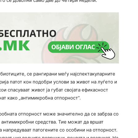
го се доволни само две до четири недели.
ибиотиците, се рангирани меѓу најспектакуларните
рија патот кон подобри услови за живот на луѓето и
ои спасуваат живот ја губат својата ефикасност
ат како „антимикробна отпорност“.
обната отпорност може значително да се забрза со
 антимикробни средства. Тие можат да вршат
а напредуваат патогените со особини на отпорност.
уваат низ водните површини, почвата и воздухот. На