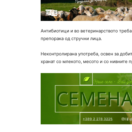
Антибиотици и во ветеринарството треба 
препорака од стручни лица.
Неконтролирана употреба, освен за добит
хранат со млекото, месото и со нивните 