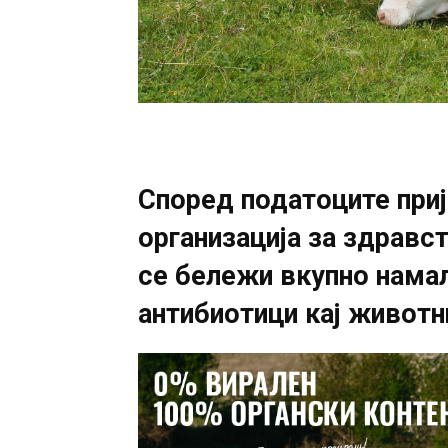
Според податоците приј
организација за здравс
се бележи вкупно нама
антибиотици кај животн