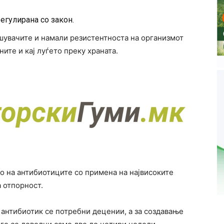
регулирана со закон.
ошувачите и намали резистентноста на организмот
ите и кај луѓето преку храната.
о на антибиотиците со примена на највисоките
 отпорност.
 антибиотик се потребни децении, а за создавање