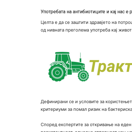
Употребата на антибиотиците и кај нас е 
Целта е да се заштити здравјето на потр
од нивната преголема употреба кај животн
Дефинирани се и условите за користењет
критериуми за помал ризик на бактериска
Според експертите за откривање на еден