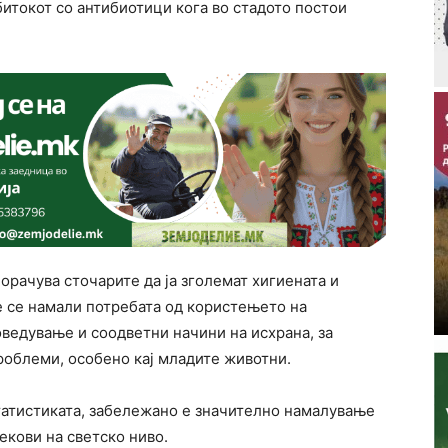
битокот со антибиотици кога во стадото постои
орачува сточарите да ја зголемат хигиената и
е се намали потребата од користењето на
ведување и соодветни начини на исхрана, за
роблеми, особено кај младите животни.
татистиката, забележано е значително намалување
екови на светско ниво.