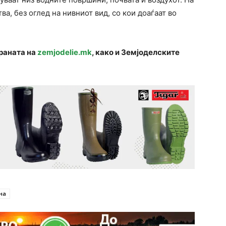
ва, без оглед на нивниот вид, со кои доаѓаат во
траната на
zemjodelie.mk
, како и Земјоделските
на