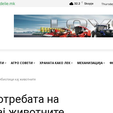
delie.mk
C
32.2
Skopje
Thursday
СТИ
АГРО СОВЕТИ
ХРАНАТА КАКО ЛЕК
МЕХАНИЗАЦИЈА
Ф
ибиотици кај животните
отребата на
ај животните