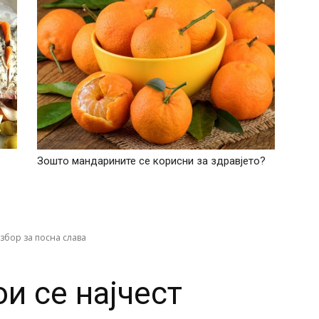
Зошто мандарините се корисни за здравјето?