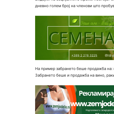
дневно голем број на членови што пробув
На пример забрането беше продажба на: 
Забрането беше и продажба на вино, раки