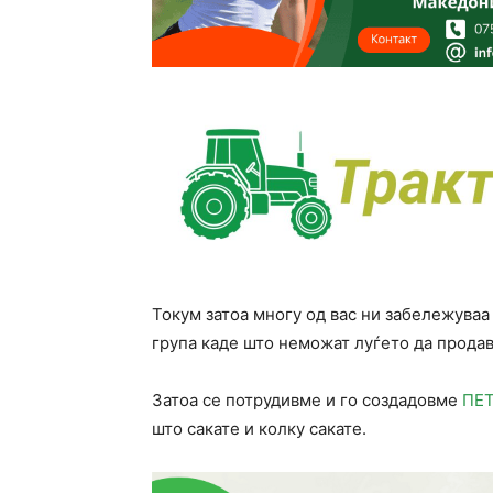
Токум затоа многу од вас ни забележуваа
група каде што неможат луѓето да продав
Затоа се потрудивме и го создадовме
ПЕ
што сакате и колку сакате.