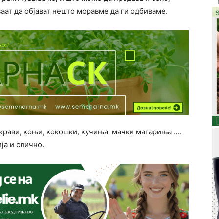
аат да објават нешто моравме да ги одбиваме.
крави, коњи, кокошки, кучиња, мачки магариња ….
ја и слично.