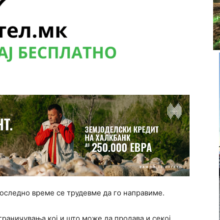
последно време се трудевме да го направиме.
граничувања кој и што може да продава и секој