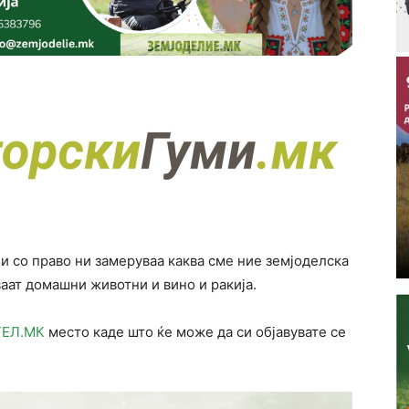
 и со право ни замеруваа каква сме ние земјоделска
аат домашни животни и вино и ракија.
ТЕЛ.МК
место каде што ќе може да си објавувате се