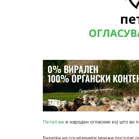
Петел.мк
е народен огласник кој што во 
Бидејќи на социјалните мрежи постојат о