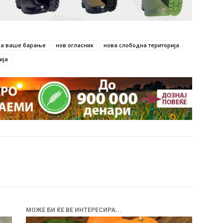
на ваше барање
нов огласник
нова слободна територија
ија
МОЖЕ БИ ЌЕ ВЕ ИНТЕРЕСИРА...