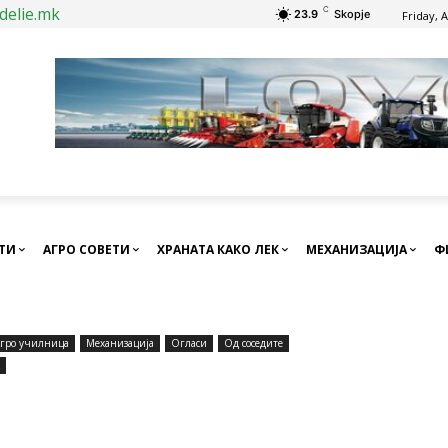
delie.mk
C
23.9
Skopje
Friday, 
СТИ
АГРО СОВЕТИ
ХРАНАТА КАКО ЛЕК
МЕХАНИЗАЦИЈА
Ф
гро училница
Механизација
Огласи
Од соседите