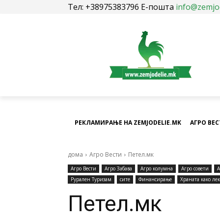
Тел: +38975383796 Е-пошта
info@zemjo
РЕКЛАМИРАЊЕ НА ZEMJODELIE.MK
АГРО ВЕ
дома
Агро Вести
Петел.мк
Агро Вести
Агро Забава
Агро колумна
Агро совети
А
Рурален Туризам
сите
Финансирање
Храната како лек
Петел.мк