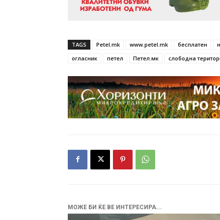
TAGS
Petel.mk
www.petel.mk
бесплатен
огласник
петел
Петел.мк
слободна територ
МОЖЕ БИ ЌЕ ВЕ ИНТЕРЕСИРА...