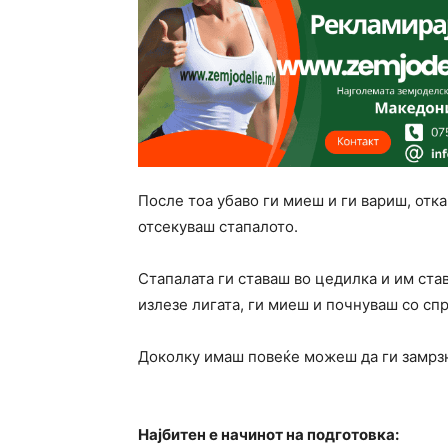
После тоа убаво ги миеш и ги вариш, отка
отсекуваш стапалото.
Стапалата ги ставаш во цедилка и им ста
излезе лигата, ги миеш и почнуваш со сп
Доколку имаш повеќе можеш да ги замрзн
Најбитен е начинот на подготовка: