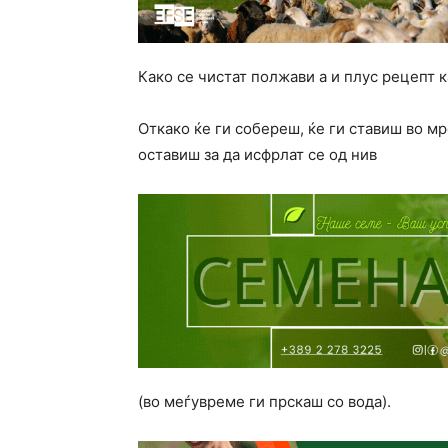
Како се чистат полжави а и плус рецепт к
Откако ќе ги собереш, ќе ги ставиш во м
оставиш за да исфрлат се од нив
(во меѓувреме ги прскаш со вода).