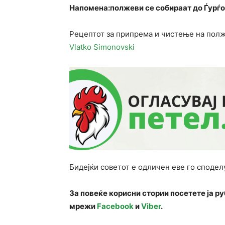
Напомена:полжеви се собираат до Ѓурѓ
Рецептот за припрема и чистење на полжа
Vlatko Simonovski
Бидејќи советот е одличен еве го сподел
За повеќе корисни стории посетете ја р
мрежи
Facebook
и
Viber
.