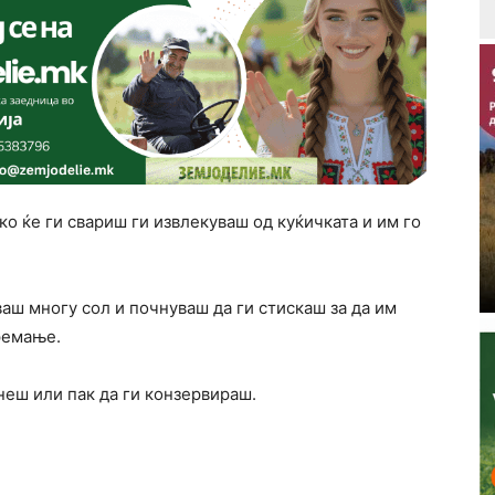
ко ќе ги свариш ги извлекуваш од куќичката и им го
ваш многу сол и почнуваш да ги стискаш за да им
ремање.
еш или пак да ги конзервираш.