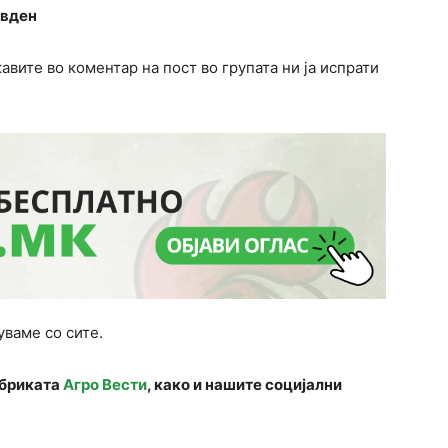
овден
вите во коментар на пост во групата ни ја испрати
уваме со сите.
убриката
Агро Вести
, како и нашите социјални