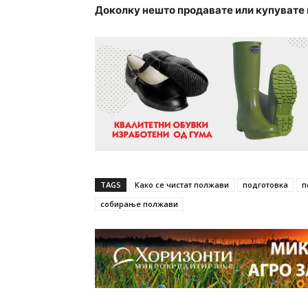
Доколку нешто продавате или купувате 
TAGS
Како се чистат полжави
подготовка
п
собирање полжави