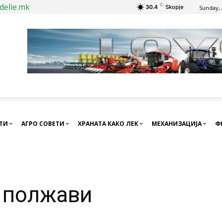
delie.mk
C
30.4
Skopje
Sunday, 
СТИ
АГРО СОВЕТИ
ХРАНАТА КАКО ЛЕК
МЕХАНИЗАЦИЈА
Ф
т полжави