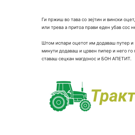
Ги пржиш во тава со зејтин и вински оцет,
или трева а притоа прави еден убав сос 
Штом испари оцетот им додаваш путер и м
минути додаваш и црвен пипер и него го 
ставаш сецкан магдонос и БОН АПЕТИТ.