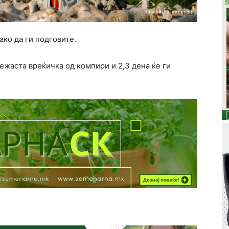
ако да ги подговите.
режаста вреќичка од компири и 2,3 дена ќе ги