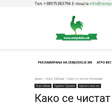
Тел: +38975383796 Е-пошта
info@zemjo
РЕКЛАМИРАЊЕ НА ZEMJODELIE.MK
АГРО ВЕ
дома
Агро Забава
Како се чистат полжави
Агро Забава
Рурален Туризам
Храната како лек
Како се чиста