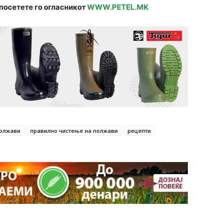
посетете го огласникот
WWW.PETEL.MK
олжави
правилно чистење на полжави
рецепти