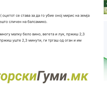
( оцетот се става за да го убие оној мирис на земја
нешто сличен на балсамико.
ногу малку бело вино, вегета и лук, пржиш 2,3
пржиш уште 2,3 минути, ги тргаш од оган и им