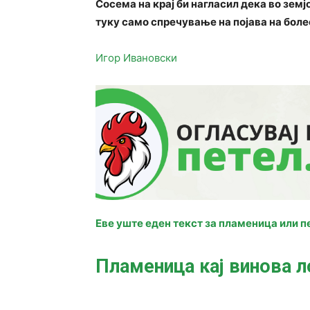
Сосема на крај би нагласил дека во зем
туку само спречување на појава на боле
Игор Ивановски
Еве уште еден текст за пламеница или п
Пламеница кај винова л