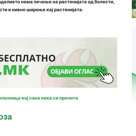
јоделието нема лечење на растенијата од болести,
сти и нивно ширење кај растенијата.
епелница кој сака нека си прочита
оза