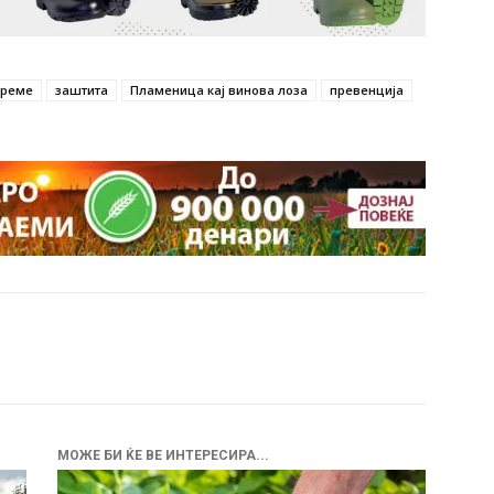
време
заштита
Пламеница кај винова лоза
превенција
МОЖЕ БИ ЌЕ ВЕ ИНТЕРЕСИРА...