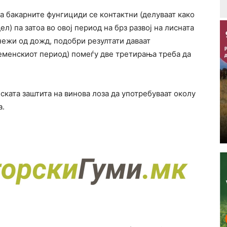
ка бакарните фунгициди се контактни (делуваат како
л) па затоа во овој период на брз развој на лисната
рнежи од дожд, подобри резултати даваат
еменскиот период) помеѓу две третирања треба да
ската заштита на винова лоза да употребуваат околу
а.