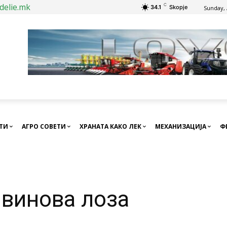
delie.mk
C
34.1
Skopje
Sunday, 
СТИ
АГРО СОВЕТИ
ХРАНАТА КАКО ЛЕК
МЕХАНИЗАЦИЈА
Ф
 винова лоза