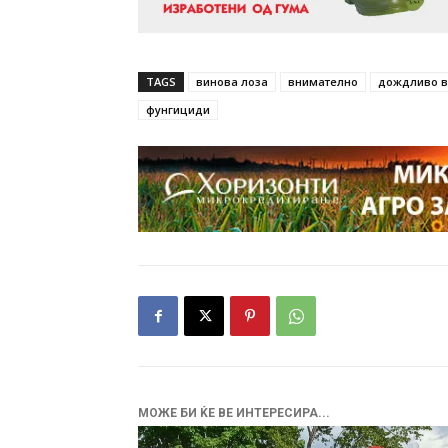
TAGS
винова лоза
внимателно
дождливо 
фунгициди
МОЖЕ БИ ЌЕ ВЕ ИНТЕРЕСИРА...