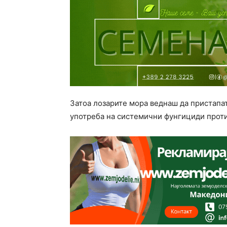
Затоа лозарите мора веднаш да пристапат
употреба на системични фунгициди прот