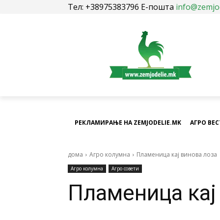
Тел: +38975383796 Е-пошта
info@zemjo
РЕКЛАМИРАЊЕ НА ZEMJODELIE.MK
АГРО ВЕ
дома
Агро колумна
Пламеница кај винова лоза
Агро колумна
Агро совети
Пламеница кај