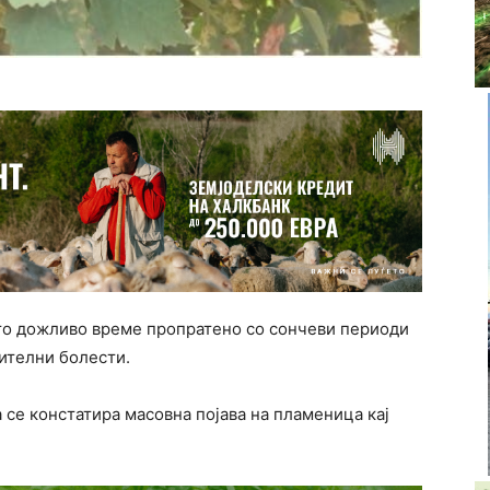
то дожливо време пропратено со сончеви периоди
тителни болести.
 се констатира масовна појава на пламеница кај