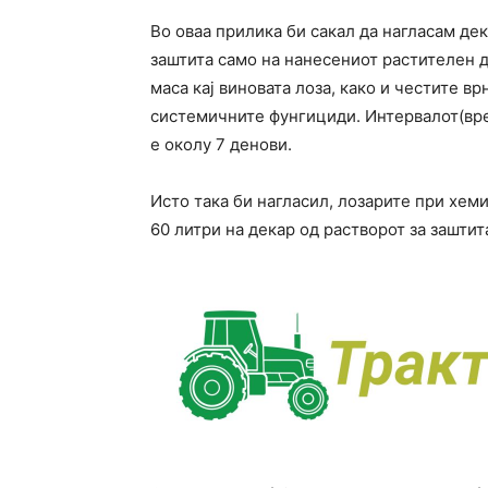
Во оваа прилика би сакал да нагласам де
заштита само на нанесениот растителен де
маса кај виновата лоза, како и честите в
системичните фунгициди. Интервалот(вр
е околу 7 денови.
Исто така би нагласил, лозарите при хеми
60 литри на декар од растворот за заштит