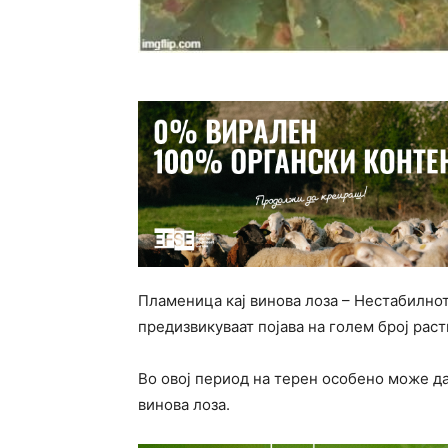
Пламеница кај винова лоза – Нестабилно
предизвикуваат појава на голем број рас
Во овој период на терен особено може да
винова лоза.