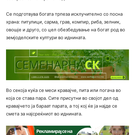
Се подготвува богата трпеза исклучително со посна
храна: питулици, сарма, грав, компир, риба, зелник,
овошје и друго, со цел обезбедување на богат род во
земјоделските култури во иднината.
Во секоја куќа се меси кравајче, пита или погача во
која се става пара. Сите присутни во својот дел од
кравајчето ја бараат парата, а тој кој ќе ја најде се
смета за најсреќниот во иднината.