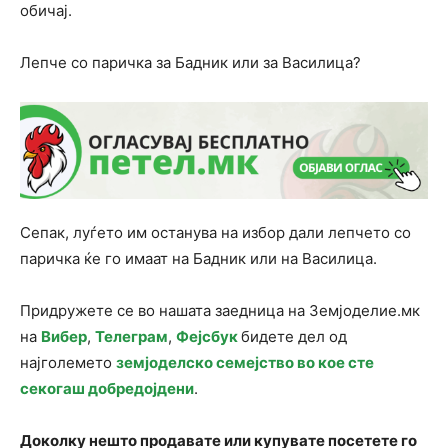
обичај.
Лепче со паричка за Бадник или за Василица?
Сепак, луѓето им останува на избор дали лепчето со
паричка ќе го имаат на Бадник или на Василица.
Придружете се во нашата заедница на Земјоделие.мк
на
Вибер
,
Телеграм
,
Фејсбук
бидете дел од
најголемето
земјоделско семејство во кое сте
секогаш добредојдени
.
Доколку нешто продавате или купувате посетете го