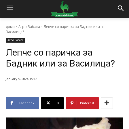
дома
Агро Забава
Лепче со паричка за Бадник или за
Василица?
Агро Забава
Лепче со паричка за
Бадник или за Василица?
January 5, 2024 15:12
Facebook
X
Pinterest