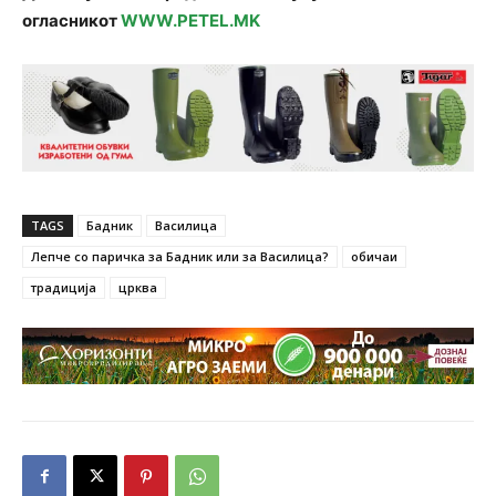
огласникот
WWW.PETEL.MK
TAGS
Бадник
Василица
Лепче со паричка за Бадник или за Василица?
обичаи
традиција
црква