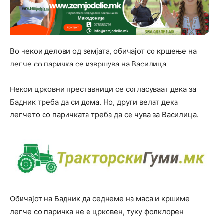
Во некои делови од земјата, обичајот со кршење на
лепче со паричка се извршува на Василица.
Некои црковни преставници се согласуваат дека за
Бадник треба да си дома. Но, други велат дека
лепчето со паричката треба да се чува за Василица.
Обичајот на Бадник да седнеме на маса и кршиме
лепче со паричка не е црковен, туку фолклорен