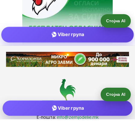
Стојна AI
Viber група
Е-пошта:
info@zemjodelie.mk
Тел: +38975383796