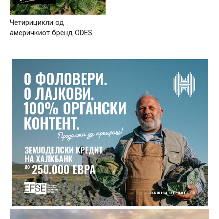
Четирицикли од
америчкиот бренд ODES