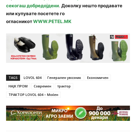
секогаш добредојдени
.
Доколку нешто продавате
или купувате посетете го
огласникот
WWW.PETEL.MK
TAGS
LOVOL 604
Генерален увозник
Економичен
НАЈК ПРОМ
Современ
трактор
ТРАКТОР LOVOL 604 – Моќен