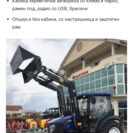
Кабина херметички затворена со клима и парно,
рамен под, радио со USB, брисачи
Опција и без кабина, со настрешница и заштитен
рам