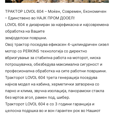
ТРАКТОР LOVOL 604 – Моќен, Современ, Економичен
– Единствено во НАЈК ПРОМ ДООЕЛ!
LOVOL 604 е дизајниран за најефикасна и најсовремена
обработка на Вашите
земјоделски површни.
Овој трактор поседува ефикасен 4-цилиндричен сизел
мотор со PERKINS технологија со директно
вбризгување за стабилна работа на моторот, ниска
потрошувачка, обезбедува максимална сигурност и
прoфесионална обработка на сите работни површини.
Тракторот LOVOL 604 трета генерација поседува
најнов модел на кабина, херметички затворена со
парно и клима, звучна изолација, панорамски стакла
без мртов агол, рамен под, шибер.
Тракторот LOVOL 604 е со 3 години гаранција и
целосна подршка во и вон гарантен рок во Нашиот