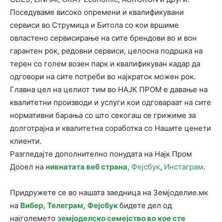
Поседуваме високо опремени и квалификувани
сервиси во Струмица и Битола со кои вршиме
овластено сервисирање на сите брендови во и вон
гарантен рок, редовни сервиси, целосна подршка на
терен со голем возен парк и квалификуван кадар да
одговори на сите потреби во најкраток можен рок.
Главна цел на целиот тим во НАЈК ПРОМ е давање на
квалитетни производи и услуги кои одговараат на сите
нормативни барања со што секогаш се грижиме за
долготрајна и квалитетна соработка со Нашите ценети
клиенти.
Разгледајте дополнително понудата на Најк Пром
Дооел на
нивнатата веб страна
,
Фејсбук
,
Инстаграм
.
Придружете се во нашата заедница на Земјоделие.мк
на
Вибер
,
Телеграм
,
Фејсбук
бидете дел од
најголемето
земјоделско семејство во кое сте