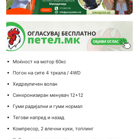
Mоќност на мотор 60кс
Погон на сите 4 тркала / 4WD
Хидрауличен волан
Синхронизиран менувач 12+12
Гуми радијални и гуми нормал
Тегови напред и назад
Компресор, 2 влечни куки, топлинг