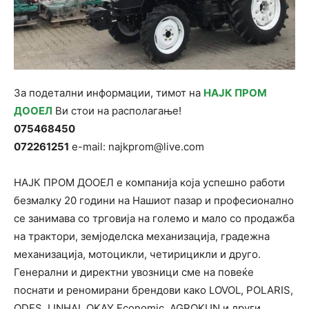
За подетални информации, тимот на
НАЈК ПРОМ
ДООЕЛ
Ви стои на располагање!
075468450
072261251
e-mail: najkprom@live.com
НАЈК ПРОМ ДООЕЛ е компанија која успешно работи
безмалку 20 години на Нашиот пазар и професионално
се занимава со трговија на големо и мало со продажба
на трактори, земјоделска механизација, градежна
механизација, мотоцикли, четирицикли и друго.
Генерални и директни увозници сме на повеќе
поснати и реномирани брендови како LOVOL, POLARIS,
ODES, LINHAI, OKAY Economic, AGROKUN и други.