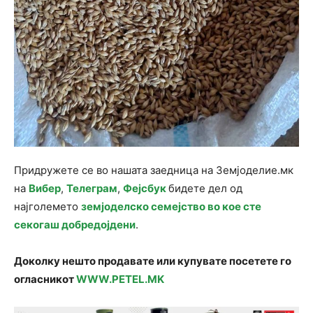
Придружете се во нашата заедница на Земјоделие.мк
на
Вибер
,
Телеграм
,
Фејсбук
бидете дел од
најголемето
земјоделско семејство во кое сте
секогаш добредојдени
.
Доколку нешто продавате или купувате посетете го
огласникот
WWW.PETEL.MK