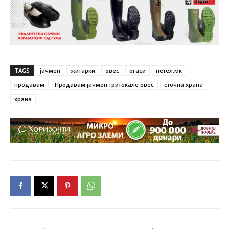
TAGS
јачмен
житарки
овес
огаси
петел.мк
продавам
Продавам јачмен тритекале овес
сточна храна
храна