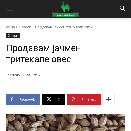
дома
Огласи
Продавам јачмен тритекале овес
Огласи
Продавам јачмен
тритекале овес
February 12, 2024 9:09
Facebook
X
Pinterest