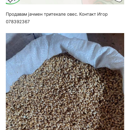
Продавам јачмен тритекале овес. Контакт Игор
078392367