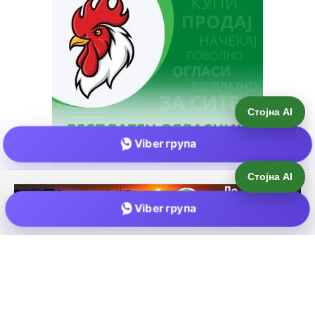
Стојна AI
Viber група