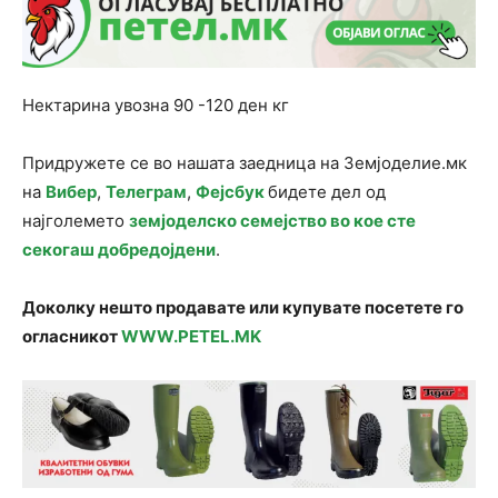
Нектарина увозна 90 -120 ден кг
Придружете се во нашата заедница на Земјоделие.мк
на
Вибер
,
Телеграм
,
Фејсбук
бидете дел од
најголемето
земјоделско семејство во кое сте
секогаш добредојдени
.
Доколку нешто продавате или купувате посетете го
огласникот
WWW.PETEL.MK