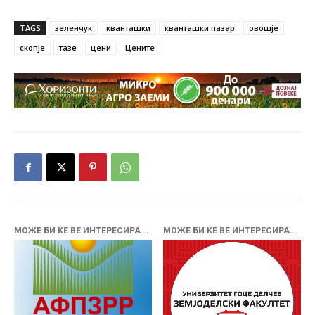
TAGS
зеленчук
кванташки
кванташки пазар
овошје
скопје
тазе
цени
Цените
МОЖЕ БИ ЌЕ ВЕ ИНТЕРЕСИРА...
МОЖЕ БИ ЌЕ ВЕ ИНТЕРЕСИРА...