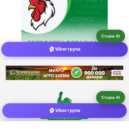
Стојна AI
Viber група
Е-пошта:
info@zemjodelie.mk