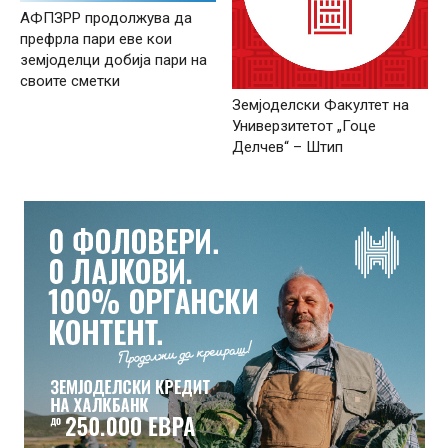
АФПЗРР продолжува да
префрла пари еве кои
земјоделци добија пари на
своите сметки
Земјоделски Факултет на
Универзитетот „Гоце
Делчев“ – Штип