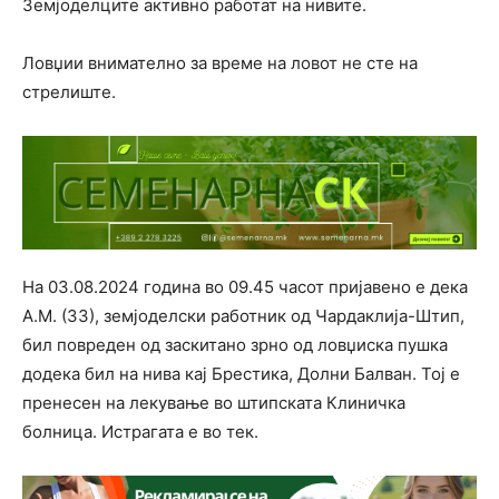
Земјоделците активно работат на нивите.
Ловџии внимателно за време на ловот не сте на
стрелиште.
На 03.08.2024 година во 09.45 часот пријавено е дека
А.М. (33), земјоделски работник од Чардаклија-Штип,
бил повреден од заскитано зрно од ловџиска пушка
додека бил на нива кај Брестика, Долни Балван. Тој е
пренесен на лекување во штипската Клиничка
болница. Истрагата е во тек.