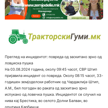
Преглед на инцидентот: повреда од заскитано зрно од
ловџиска пушка
На 03.08.2024 година, околу 09:45 часот, СВР Штип
пријавила инцидент со повреда. Околу 08:15 часот, 33-
годишен земјоделски работник од Чардаклија-Штип,
А.М., бил погоден во раката од заскитано зрно
испукано од ловечка пушка. Инцидентот се случил на
нива кај Брестика, во селото Долни Балван, во
општина Карбинци.