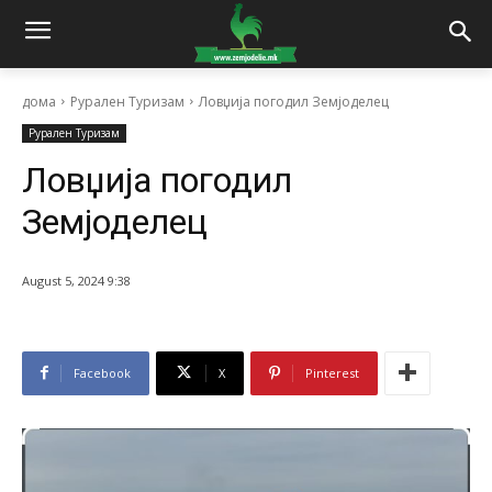
дома
Рурален Туризам
Ловџија погодил Земјоделец
Рурален Туризам
Ловџија погодил
Земјоделец
August 5, 2024 9:38
Facebook
X
Pinterest