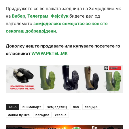
Придружете се во нашата заедница на Земјоделие.мк
на
Вибер
,
Телеграм
,
Фејсбук
бидете дел од
најголемето
земјоделско семејство во кое сте
секогаш добредојдени
.
Доколку нешто продавате или купувате посетете го
огласникот
WWW.PETEL.MK
TAGS
внимавајте
земјоделец
лов
ловџија
ловна пушка
погодил
сезона