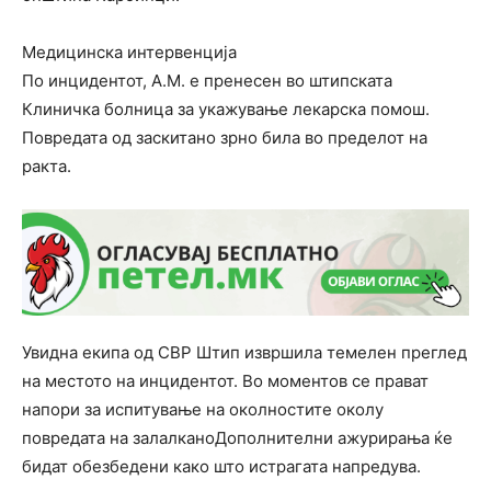
Медицинска интервенција
По инцидентот, А.М. е пренесен во штипската
Клиничка болница за укажување лекарска помош.
Повредата од заскитано зрно била во пределот на
ракта.
Увидна екипа од СВР Штип извршила темелен преглед
на местото на инцидентот. Во моментов се прават
напори за испитување на околностите околу
повредата на залалканоДополнителни ажурирања ќе
бидат обезбедени како што истрагата напредува.