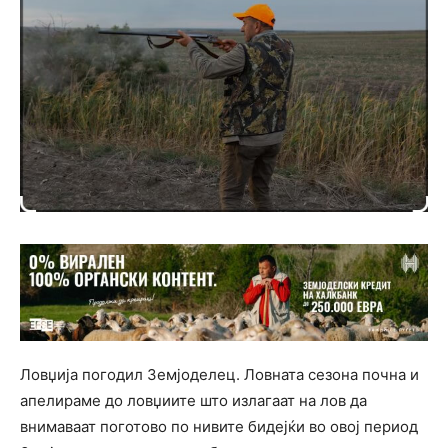
Ловџија погодил Земјоделец. Ловната сезона почна и
апелираме до ловџиите што излагаат на лов да
внимаваат поготово по нивите бидејќи во овој период