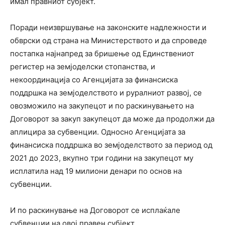
имал правниот субјект.
Поради неизвршување на законските надлежности и
обврски од страна на Министерството и да спроведе
постапка најнапред за бришење од Единствениот
регистер на земјоделски стопанства, и
некоординација со Агенцијата за финансиска
поддршка на земјоделството и руралниот развој, се
овозможило на закупецот и по раскинувањето на
Договорот за закуп закупецот да може да продолжи да
аплицира за субвенции. Односно Агенцијата за
финансиска поддршка во земјоделството за период од
2021 до 2023, вкупно три години на закупецот му
исплатила над 19 милиони денари по основ на
субвенции.
И по раскинување на Договорот се исплаќале
субвенции на овој правен субјект.