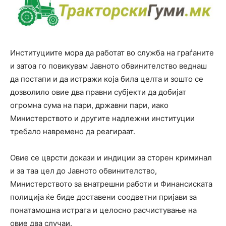
Институциите мора да работат во служба на граѓаните
и затоа го повикувам Јавното обвинителство веднаш
да постапи и да истражи која била целта и зошто се
дозволило овие два правни субјекти да добијат
огромна сума на пари, државни пари, иако
Министерството и другите надлежни институции
требало навремено да реагираат.
Овие се цврсти докази и индиции за сторен криминал
и за таа цел до Јавното обвинителство,
Министерството за внатрешни работи и Финансиската
полиција ќе биде доставени соодветни пријави за
понатамошна истрага и целосно расчистување на
овие два случаи.