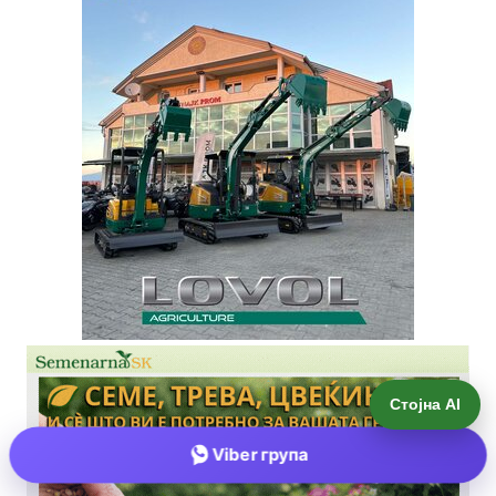
Стојна AI
Viber група