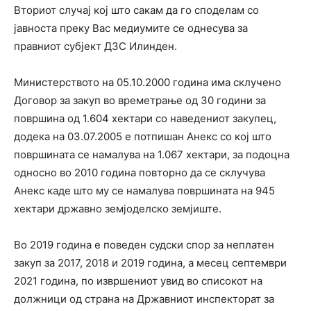
Вториот случај кој што сакам да го споделам со
јавноста преку Вас медиумите се однесува за
правниот субјект ДЗС Илинден.
Министерството на 05.10.2000 година има склучено
Договор за закуп во времетрање од 30 години за
површина од 1.604 хектари со наведениот закупец,
додека на 03.07.2005 е потпишан Анекс со кој што
површината се намалува на 1.067 хектари, за подоцна
односно во 2010 година повторно да се склучува
Анекс каде што му се намалува површината на 945
хектари државно земјоделско земјиште.
Во 2019 година е поведен судски спор за неплатен
закуп за 2017, 2018 и 2019 година, а месец септември
2021 година, по извршениот увид во списокот на
должници од страна на Државниот инспекторат за