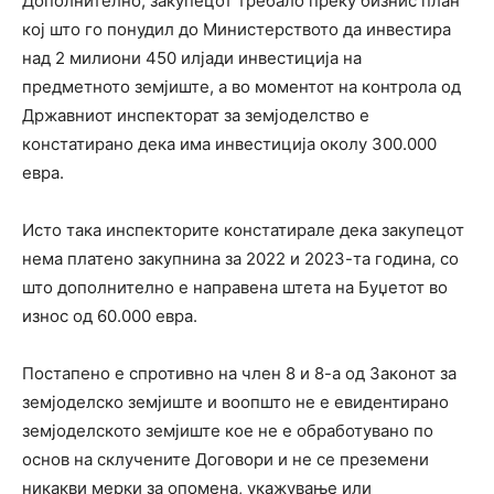
Дополнително, закупецот требало преку бизнис план
кој што го понудил до Министерството да инвестира
над 2 милиони 450 илјади инвестиција на
предметното земјиште, а во моментот на контрола од
Државниот инспекторат за земјоделство е
констатирано дека има инвестиција околу 300.000
евра.
Исто така инспекторите констатирале дека закупецот
нема платено закупнина за 2022 и 2023-та година, со
што дополнително е направена штета на Буџетот во
износ од 60.000 евра.
Постапено е спротивно на член 8 и 8-а од Законот за
земјоделско земјиште и воопшто не е евидентирано
земјоделското земјиште кое не е обработувано по
основ на склучените Договори и не се преземени
никакви мерки за опомена, укажување или