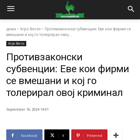
дома
Агро Вести
Противзаконски субвенции: Еве кои фирми се
вмешани и кој го толерирал овој...
Агро Вести
Противзаконски
субвенции: Еве кои фирми
се вмешани и кој го
толерирал овој криминал
September 10, 2024 14:01
Facebook
X
Pinterest