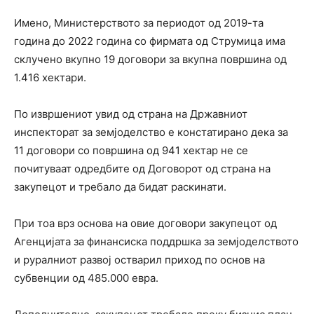
Имено, Министерството за периодот од 2019-та
година до 2022 година со фирмата од Струмица има
склучено вкупно 19 договори за вкупна површина од
1.416 хектари.
По извршениот увид од страна на Државниот
инспекторат за земјоделство е констатирано дека за
11 договори со површина од 941 хектар не се
почитуваат одредбите од Договорот од страна на
закупецот и требало да бидат раскинати.
При тоа врз основа на овие договори закупецот од
Агенцијата за финансиска поддршка за земјоделството
и руралниот развој остварил приход по основ на
субвенции од 485.000 евра.