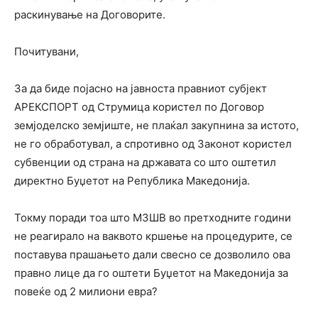
раскинување на Договорите.
Почитувани,
За да биде појасно на јавноста правниот субјект
АРЕКСПОРТ од Струмица користел по Договор
земјоделско земјиште, не плаќал закупнина за истото,
не го обработувал, а спротивно од Законот користел
субвенции од страна на државата со што оштетил
директно Буџетот на Република Македонија.
Токму поради тоа што МЗШВ во претходните години
не реагирало на ваквото кршење на процедурите, се
поставува прашањето дали свесно се дозволило ова
правно лице да го оштети Буџетот на Македонија за
повеќе од 2 милиони евра?