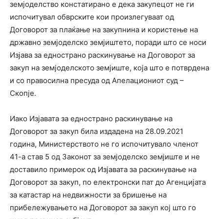
земјоделство констатирано е дека закупецот не ги
испочитувал обврските кои произлегуваат од
Договорот за плаќање на закупнина и користење на
државно земјоделско земјиштето, поради што се носи
Изјава за еднострано раскинување на Договорот за
закуп на земјоделското земјиште, која што е потврдена
и со правосилна пресуда од Апелациониот суд –
Скопје.
Иако Изјавата за еднострано раскинување на
Договорот за закуп била издадена на 28.09.2021
година, Министерството не го испочитувало членот
41-а став 5 од Законот за земјоделско земјиште и не
доставило примерок од Изјавата за раскинување на
Договорот за закуп, по електронски пат до Агенцијата
за катастар на недвижности за бришење на
прибележувањето на Договорот за закуп кој што го