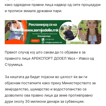
како одредени правни лица надвор од сите процедури
и прописи земале државни пари.
Првиот случај кој што сакам да го објавам е за
правното лице АРЕКСПОРТ ДООЕЛ Увоз – Извоз од
Струмица.
За нештата да бидат појасни во целост ќе ви ги
објаснам постапките како преку Министерството за
земјоделство, шумарство и водостопанство се
дозволило ова правно лице да земе противправно
дури околу 30 милиони денари за субвенции.