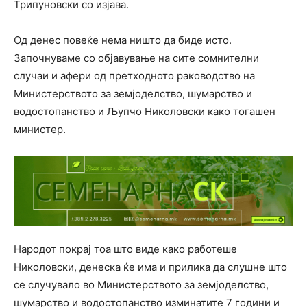
Трипуновски со изјава.
Од денес повеќе нема ништо да биде исто.
Започнуваме со објавување на сите сомнителни
случаи и афери од претходното раководство на
Министерството за земјоделство, шумарство и
водостопанство и Љупчо Николовски како тогашен
министер.
Народот покрај тоа што виде како работеше
Николовски, денеска ќе има и прилика да слушне што
се случувало во Министерството за земјоделство,
шумарство и водостопанство изминатите 7 години и