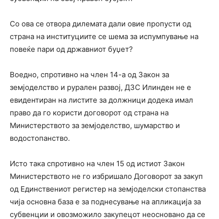
Со ова се отвора дилемата дали овие пропусти од
страна на институциите се шема за испумпување на
повеќе пари од државниот буџет?
Воедно, спротивно на член 14-а од Закон за
земјоделство и рурален развој, ДЗС Илинден не е
евидентиран на листите за должници додека имал
право да го користи договорот од страна на
Министерството за земјоделство, шумарство и
водостопанство.
Исто така спротивно на член 15 од истиот Закон
Министерството не го избришало Договорот за закуп
од Единствениот регистер на земјоделски стопанства
чија основна база е за поднесување на апликација за
субвенции и овозможило закупецот неосновано да се