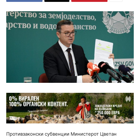
Противзаконски субвенции Министерот Цветан