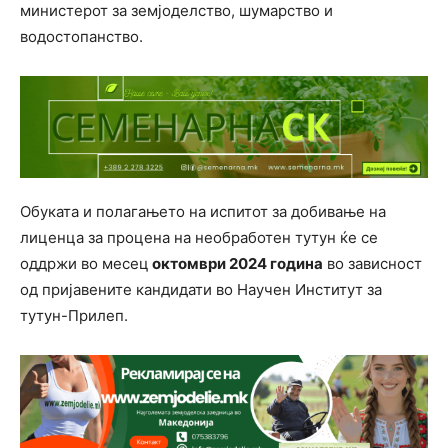
министерот за земјоделство, шумарство и
водостопанство.
Обуката и полагањето на испитот за добивање на
лиценца за процена на необработен тутун ќе се
оддржи во месец
октомври
202
4
година
во зависност
од пријавените кандидати во Научен Институт за
тутун-Прилеп.