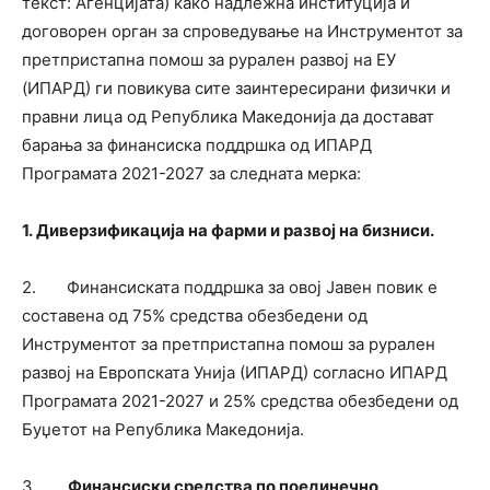
текст: Агенцијата) како надлежна институција и
договорен орган за спроведување на Инструментот за
претпристапна помош за рурален развој на ЕУ
(ИПАРД) ги повикува сите заинтересирани физички и
правни лица од Република Македонија да достават
барања за финансиска поддршка од ИПАРД
Програмата 2021-2027 за следната мерка:
1.
Диверзификација на фарми и развој на бизниси
.
2. Финансиската поддршка за овој Јавен повик е
составена од 75% средства обезбедени од
Инструментот за претпристапна помош за рурален
развој на Европската Унија (ИПАРД) согласно ИПАРД
Програмата 2021-2027 и 25% средства обезбедени од
Буџетот на Република Македонија.
3.
Финансиски средства по поединечно