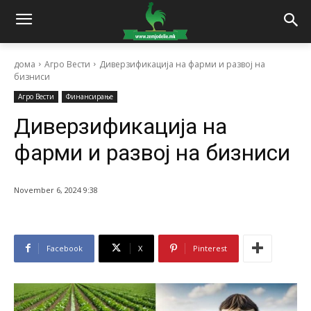
дома
Агро Вести
Диверзификација на фарми и развој на
бизниси
Агро Вести
Финансирање
Диверзификација на
фарми и развој на бизниси
November 6, 2024 9:38
Facebook
X
Pinterest