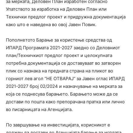
за мерката, Деловен План изработен согласно
Упатството за изработка на Деловен План или
Технички предлог проект и придружна документација
како што е наведена во овој Јавен Повик.
Пополнетото Барање за користење средства од
ИПАРД Програмата 2021-2027 заедно со Деловниот
план/Техничкиот предлог проект и целокупната
потребна документација се доставуваат во затворен
плик со назнака на предната страна на пликот во
горниот лев агол “НЕ ОТВАРАЈ“ за Јавен оглас ИПАРД
2021-2027 број 02/2024 и назначување на мерката за
која се поднесува барањето. Барањето може да се
достави по пошта како препорачана пратка или лично
во писарницата на Агенцијата.
По завршување на инвестицијата, корисникот е
должен да достави до Агенцијата барање за исплата