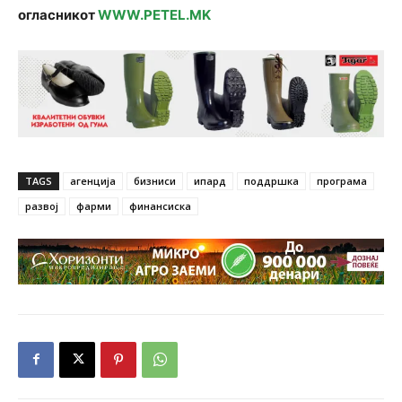
огласникот
WWW.PETEL.MK
TAGS
агенција
бизниси
ипард
поддршка
програма
развој
фарми
финансиска