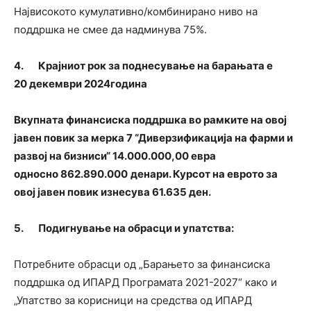
Највисокото кумулативно/комбинирано ниво на
поддршка не смее да надминува 75%.
4.
Крајниот рок за поднесување на барањата е
20
декември
202
4
година
Вкупната финансиска поддршка во рамките на овој
јавен повик за мерка 7 “Диверзификација на фарми и
развој на бизниси“ 14.000.000,00 евра
односно 862.890.000
денари. Курсот на еврото за
овој јавен повик изнесува 61.635 ден.
5.
Подигнување на обрасци и упатс
т
ва:
Потребните обрасци од „Барањето за финансиска
поддршка од ИПАРД Програмата 2021-2027“ како и
„Упатство за корисници на средства од ИПАРД