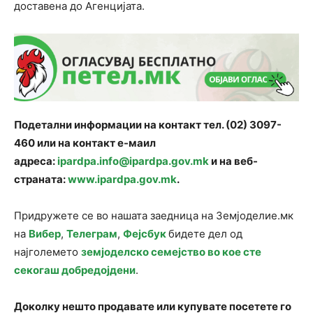
доставена до Агенцијата.
Подетални информации на контакт тел. (02) 3097-
460 или на контакт е-маил
адреса:
ipardpa
.
info
@
ipardpa
.
gov
.
mk
и на веб-
страната:
www
.
ipardpa
.
gov
.
mk
.
Придружете се во нашата заедница на Земјоделие.мк
на
Вибер
,
Телеграм
,
Фејсбук
бидете дел од
најголемето
земјоделско семејство во кое сте
секогаш добредојдени
.
Доколку нешто продавате или купувате посетете го