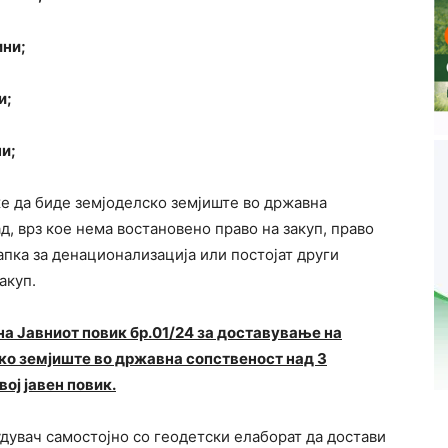
ини;
и;
и;
же да биде земјоделско земјиште во државна
д, врз кое нема востановено право на закуп, право
апка за денационализација или постојат други
акуп.
а Јавниот повик бр.01/24 за доставување на
ско земјиште во државна сопственост над 3
ој јавен повик.
дувач самостојно со геодетски елаборат да достави