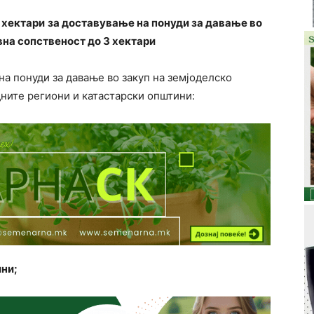
3 хектари
за доставување на понуди за давање во
вна сопственост до 3 хектари
 на понуди за давање во закуп на земјоделско
ните региони и катастарски општини:
ни;