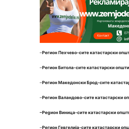
–
Регион Пехчево-сите катастарски опш
–
Регион Битола-сите катастарски општи
–
Регион Македонски Брод-сите катаста
–
Регион Валандово-сите катастарски о
–
Реgион Виница-сите катастарски општ
–
Регион Гевгелија-сите катастарски оп