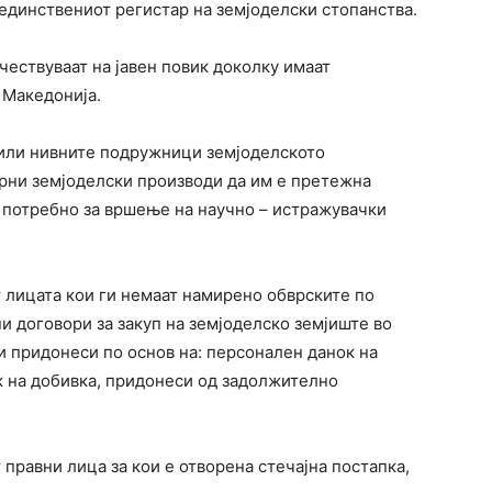
единствениот регистар на земјоделски стопанства.
чествуваат на јавен повик доколку имаат
Македонија.
 или нивните подружници земјоделското
рни земјоделски производи да им е претежна
е потребно за вршење на научно – истражувачки
т лицата кои ги немаат намирено обврските по
и договори за закуп на земјоделско земјиште во
и придонеси по основ на: персонален данок на
к на добивка, придонеси од задолжително
 правни лица за кои е отворена стечајна постапка,