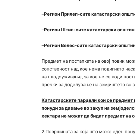
–
Регион Прилеп-сите катастарски општ
–
Регион Штип-сите катастарски општин
–
Регион Велес-сите катастарски општин
Предмет на постапката на овој повик мо
сопственост над кое нема подигнато наса
на плодоуживање, за кое не се води пост
пречки за доделување на земјиштето во з
Катастарските парцели кои се предмет н
понуди за давање во закуп на земјодел
хектари не можат да бидат предмет на ов
2.Површината за која што може еден пону