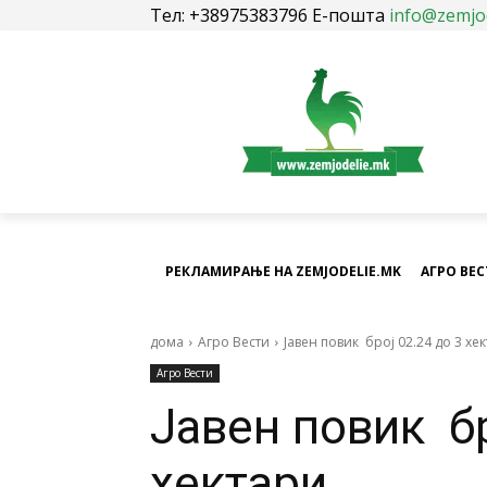
Тел: +38975383796 Е-пошта
info@zemjo
РЕКЛАМИРАЊЕ НА ZEMJODELIE.MK
АГРО ВЕ
дома
Агро Вести
Јавен повик број 02.24 до 3 хе
Агро Вести
Јавен повик бр
хектари