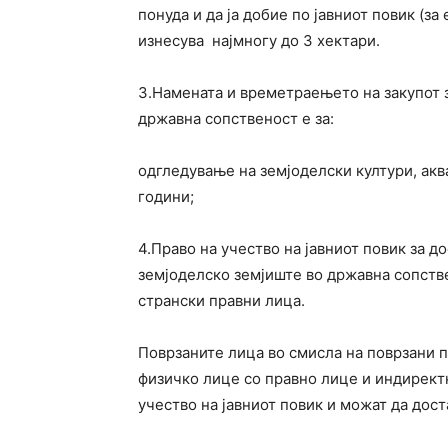
понуда и да ја добие по јавниот повик (за
изнесува најмногу до 3 хектари.
3.Намената и времетраењето на закупот з
државна сопственост е за:
одгледување на земјоделски култури, акв
години;
4.Право на учество на јавниот повик за д
земјоделско земјиште во државна сопств
странски правни лица.
Поврзаните лица во смисла на поврзани п
физичко лице со правно лице и индирект
учество на јавниот повик и можат да дост