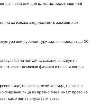
 една, повеќе или дел од катастарска парцела)
а кое се издава земјоделското земјиште во
акултура или рурален туризам, за периодот до 30
оставување на понуди за давање во закуп на
еност имаат домашни физички и правни лица и
равни лица, поврзани физички лица, поврзано
но поврзани лица во правно лице имаат право на
ават само една понуда за учество.