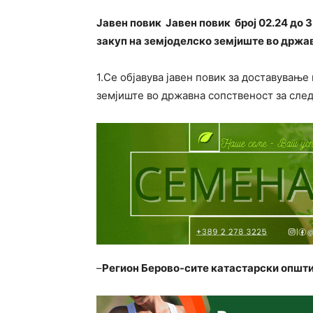
Јавен повик Јавен повик број 02.24 до 
закуп на земјоделско земјиште во држа
1.Се објавува јавен повик за доставување
земјиште во државна сопственост за след
–
Регион Берово-сите катастарски општи