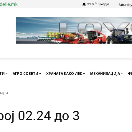
delie.mk
C
31.6
Skopje
Saturday
СТИ
АГРО СОВЕТИ
ХРАНАТА КАКО ЛЕК
МЕХАНИЗАЦИЈА
Ф
ктари
ој 02.24 до 3