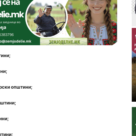
тини;
ни;
рски општини;
пштини;
ини;
штини;