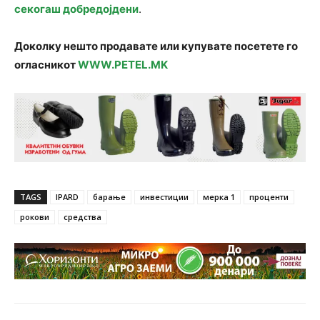
секогаш добредојдени
.
Доколку нешто продавате или купувате посетете го
огласникот
WWW.PETEL.MK
TAGS
IPARD
барање
инвестиции
мерка 1
проценти
рокови
средства