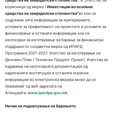
средства на земјоделски стопанства
“, и „Упатство за
корисници од мерка 1
Инвестиции во основни
средства на земјоделски стопанства“
во кои се
содржани сите информации за критериумите,
условите за прифатливост на проектите и условите за
финансирање и останати информации кои се
неопходни за изготвување на барање за финансиска
поддршка по соодветна мерка од ИПАРД
Програмата 2021-2027, Упатство за изготвување на
Деловен План / Технички Предлог Проект, Упатства за
издавање на неопходната документација од
надлежните институции и останати корисни
информации во електронска верзија може да се
превземат од веб-адресата на
Агенцијата:
www.ipardpa.gov.mk
.
Начин на поднесување на барањето: