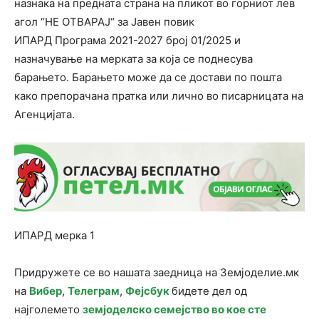
назнака на предната страна на пликот во горниот лев
агол “НЕ ОТВАРАЈ“ за Јавен повик
ИПАРД Програма 2021-2027 број 01/2025 и
назначување на мерката за која се поднесува
барањето. Барањето може да се достави по пошта
како препорачана пратка или лично во писарницата на
Агенцијата.
ИПАРД мерка 1
Придружете се во нашата заедница на Земјоделие.мк
на
Вибер
,
Телеграм
,
Фејсбук
бидете дел од
најголемето
земјоделско семејство во кое сте