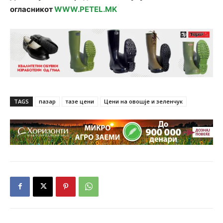
огласникот
WWW.PETEL.MK
TAGS
пазар
тазе цени
Цени на овошје и зеленчук