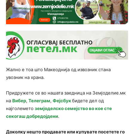
Жално е тоа што Макеоднија од извозник стана
увозник на храна.
Придружете се во нашата заедница на Земјоделие.мк
на
Вибер
,
Телеграм
,
Фејсбук
бидете дел од
најголемето
земјоделско семејство во кое сте
секогаш добредојдени
.
Доколку нешто продавате или купувате посетете го