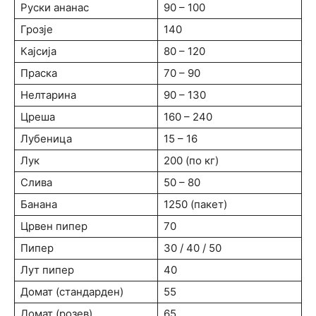
Руски ананас
90 – 100
Грозје
140
Кајсија
80 – 120
Праска
70 – 90
Нелтарина
90 – 130
Цреша
160 – 240
Лубеница
15 – 16
Лук
200 (по кг)
Слива
50 – 80
Банана
1250 (пакет)
Црвен пипер
70
Пипер
30 / 40 / 50
Лут пипер
40
Домат (стандарден)
55
Домат (розев)
65