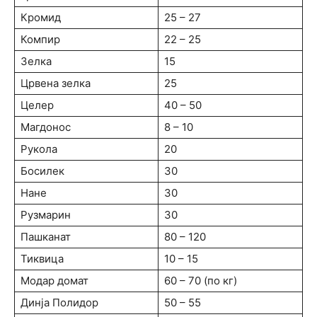
Кромид
25 – 27
Компир
22 – 25
Зелка
15
Црвена зелка
25
Целер
40 – 50
Магдонос
8 – 10
Рукола
20
Босилек
30
Нане
30
Рузмарин
30
Пашканат
80 – 120
Тиквица
10 – 15
Модар домат
60 – 70 (по кг)
Динја Полидор
50 – 55