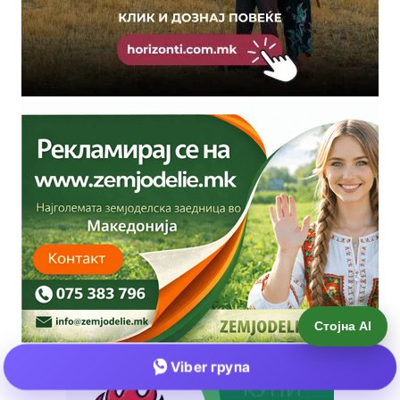
Стојна AI
Viber група