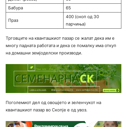
Бабура
65
400 (сноп од 30
Праз
парчиња)
Трговците на кванташкиот пазар се жалат дека им е
многу падната работата и дека се помалку има откуп
на домашни земјоделски производи.
Поголемиот дел од овошјето и зеленчукот на
кванташкиот пазар во Скопје е од увоз.