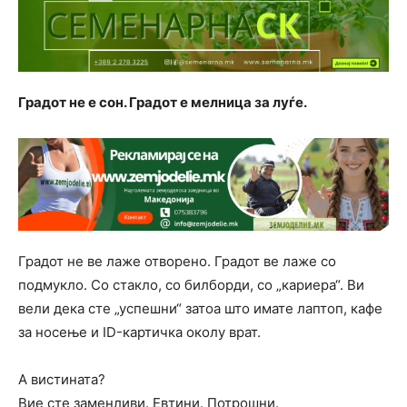
Градот не е сон. Градот е мелница за луѓе.
Градот не ве лаже отворено. Градот ве лаже со
подмукло. Со стакло, со билборди, со „кариера“. Ви
вели дека сте „успешни“ затоа што имате лаптоп, кафе
за носење и ID-картичка околу врат.
А вистината?
Вие сте заменливи. Евтини. Потрошни.