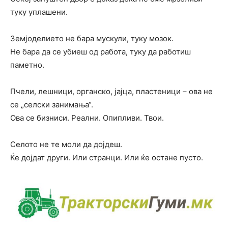
туку уплашени.
Земјоделието не бара мускули, туку мозок.
Не бара да се убиеш од работа, туку да работиш
паметно.
Пчели, лешници, органско, јајца, пластеници – ова не
се „селски занимања“.
Ова се бизниси. Реални. Опипливи. Твои.
Селото не те моли да дојдеш.
Ќе дојдат други. Или странци. Или ќе остане пусто.