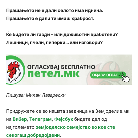
Прашањето не е дали селото има иднина.
Прашањето е дали ти имаш храброст.
Ќе бидете ли газди – или доживотни вработени?
Лешници, пчели, пиперки… или изговори?
Пишува: Милан Лазарески
Придружете се во нашата заедница на Земјоделие.мк
на
Вибер
,
Телеграм
,
Фејсбук
бидете дел од
најголемето
земјоделско семејство во кое сте
секогаш добредојдени
.