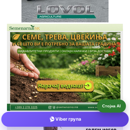
Стојна AI
Viber група