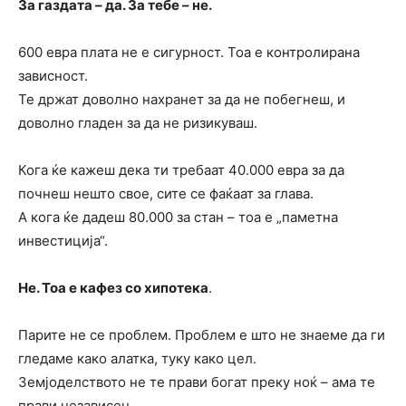
За газдата – да. За тебе – не.
600 евра плата не е сигурност. Тоа е контролирана
зависност.
Те држат доволно нахранет за да не побегнеш, и
доволно гладен за да не ризикуваш.
Кога ќе кажеш дека ти требаат 40.000 евра за да
почнеш нешто свое, сите се фаќаат за глава.
А кога ќе дадеш 80.000 за стан – тоа е „паметна
инвестиција“.
Не. Тоа е кафез со хипотека
.
Парите не се проблем. Проблем е што не знаеме да ги
гледаме како алатка, туку како цел.
Земјоделството не те прави богат преку ноќ – ама те
прави независен.