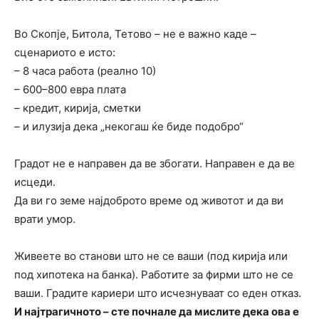
Во Скопје, Битола, Тетово – не е важно каде –
сценариото е исто:
– 8 часа работа (реално 10)
– 600–800 евра плата
– кредит, кирија, сметки
– и илузија дека „некогаш ќе биде подобро“
Градот не е направен да ве збогати. Направен е да ве
исцеди.
Да ви го земе најдоброто време од животот и да ви
врати умор.
Живеете во станови што не се ваши (под кирија или
под хипотека на банка). Работите за фирми што не се
ваши. Градите кариери што исчезнуваат со еден отказ.
И најтрагичното – сте почнале да мислите дека ова е