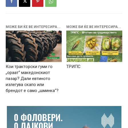
МОЖЕ БИ ЌЕ ВЕ ИНТЕРЕСИРА...
МОЖЕ БИ ЌЕ ВЕ ИНТЕРЕСИРА...
Кои тракторски гуми го
ТРИПС
„ораат“ македонскиот
пазар? Дали евтиното
излегува скапо или
брендот е само „шминка“?