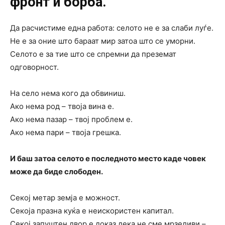
фронт и борба.
Да расчистиме една работа: селото не е за слаби луѓе.
Не е за оние што бараат мир затоа што се уморни.
Селото е за тие што се спремни да преземат
одговорност.
На село нема кого да обвиниш.
Ако нема род – твоја вина е.
Ако нема пазар – твој проблем е.
Ако нема пари – твоја грешка.
И баш затоа селото е последното место каде човек
може да биде слободен.
Секој метар земја е можност.
Секоја празна куќа е неискористен капитал.
Секој запуштен двор е доказ дека не сме мрзеливи –