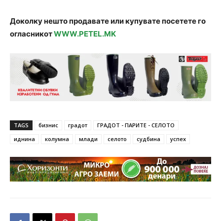
Доколку нешто продавате или купувате посетете го
огласникот
WWW.PETEL.MK
TAGS
бизнис
градот
ГРАДОТ - ПАРИТЕ - СЕЛОТО
иднина
колумна
млади
селото
судбина
успех