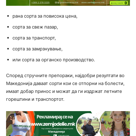
рана сорта за повисока цена,
сорта за свеж пазар,
сорта за транспорт,
сорта за замрзнување,
или сорта за органско производство.
Според стручните препораки, најдобри резултати во
Македонија даваат сорти кои се отпорни на болести,
имаат добар принос и можат да ги издржат летните
горештини и транспортот.