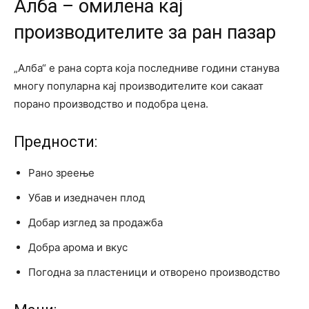
Алба – омилена кај
производителите за ран пазар
„Алба“ е рана сорта која последниве години станува
многу популарна кај производителите кои сакаат
порано производство и подобра цена.
Предности:
Рано зреење
Убав и изедначен плод
Добар изглед за продажба
Добра арома и вкус
Погодна за пластеници и отворено производство