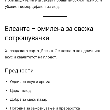
Производителите ја сакаат поради високиот принос и
убавиот комерцијален изглед.
Елсанта – омилена за свежа
потрошувачка
Холандската сорта „Елсанта“ е позната по одличниот
вкус и квалитетот на плодот.
Предности:
Одличен вкус и арома
Цврст плод
Добра за свеж пазар
Погодна за замрзнување и преработка