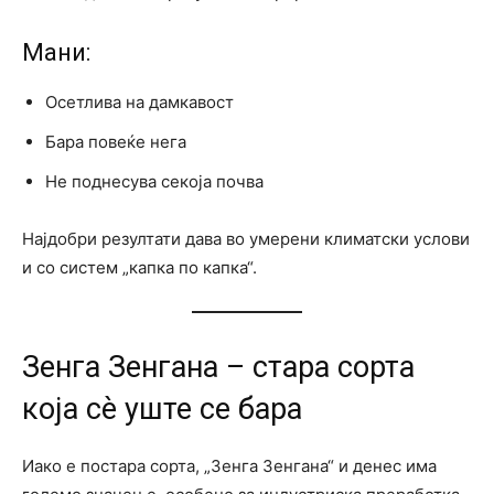
Мани:
Осетлива на дамкавост
Бара повеќе нега
Не поднесува секоја почва
Најдобри резултати дава во умерени климатски услови
и со систем „капка по капка“.
Зенга Зенгана – стара сорта
која сè уште се бара
Иако е постара сорта, „Зенга Зенгана“ и денес има