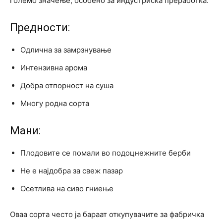
големо значење, особено за индустриска преработка.
Предности:
Одлична за замрзнување
Интензивна арома
Добра отпорност на суша
Многу родна сорта
Мани:
Плодовите се помали во подоцнежните берби
Не е најдобра за свеж пазар
Осетлива на сиво гниење
Оваа сорта често ја бараат откупувачите за фабричка