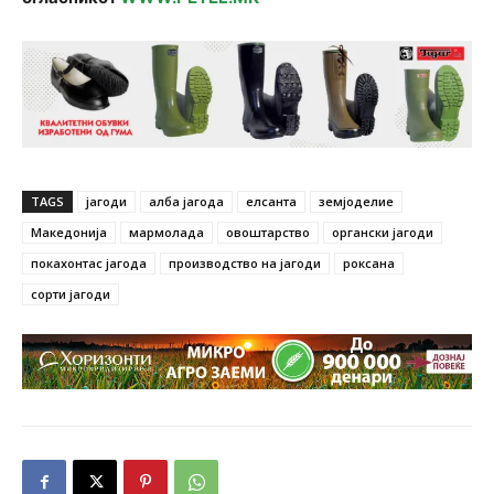
TAGS
јагоди
алба јагода
елсанта
земјоделие
Македонија
мармолада
овоштарство
органски јагоди
покахонтас јагода
производство на јагоди
роксана
сорти јагоди