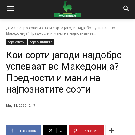
дома
Агро совети
Кои сорти јагоди најдобро успеваат во
Македонија? Предности и мани на најпознатите...
Агро совети
Агро училница
Кои сорти јагоди најдобро
успеваат во Македонија?
Предности и мани на
најпознатите сорти
May 11, 2026 12:47
Facebook
X
Pinterest