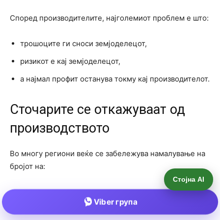
Стојна AI
Viber група