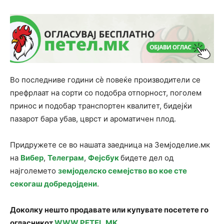
Во последниве години сè повеќе производители се
префрлаат на сорти со подобра отпорност, поголем
принос и подобар транспортен квалитет, бидејќи
пазарот бара убав, цврст и ароматичен плод.
Придружете се во нашата заедница на Земјоделие.мк
на
Вибер
,
Телеграм
,
Фејсбук
бидете дел од
најголемето
земјоделско семејство во кое сте
секогаш добредојдени
.
Доколку нешто продавате или купувате посетете го
огласникот
WWW.PETEL.MK