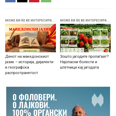
МОЖЕ БИ ЌЕ ВЕ ИНТЕРЕСИРА...
МОЖЕ БИ ЌЕ ВЕ ИНТЕРЕСИРА...
Денот на македонскиот
Зошто јагодите пропаѓаат?
јазик – историја, дијалекти
Најопасни болести и
и географска
штетници кај јагодата
распространетост