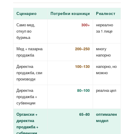
Сценарио
Потребни кошници
Реалност
Само мед,
300+
нереално
откуп во
за 1 лице
буриња
Мед + пазарна
200–250
многу
продажба
напорно
Директна
100–130
напорно, но
продажба, сви
можно
производи
Директна
80–100
реална цел
продажба +
субвенции
Органски +
65–80
оптимален
директна
модел
продажба +
субвенции