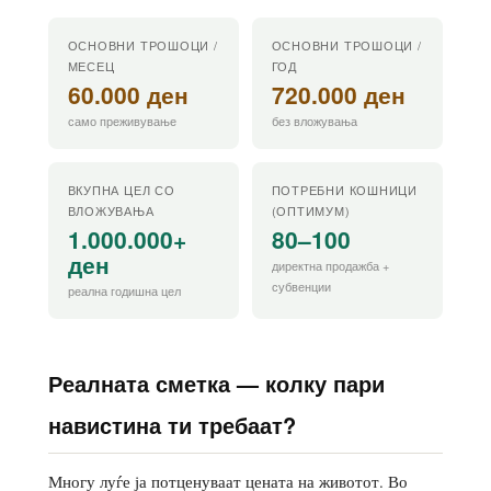
ОСНОВНИ ТРОШОЦИ /
ОСНОВНИ ТРОШОЦИ /
МЕСЕЦ
ГОД
60.000 ден
720.000 ден
само преживување
без вложувања
ВКУПНА ЦЕЛ СО
ПОТРЕБНИ КОШНИЦИ
ВЛОЖУВАЊА
(ОПТИМУМ)
1.000.000+
80–100
ден
директна продажба +
субвенции
реална годишна цел
Реалната сметка — колку пари
навистина ти требаат?
Многу луѓе ја потценуваат цената на животот. Во