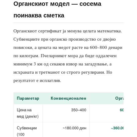
Органскиот модел — сосема
поинаква сметка
Органскиот сертификат ја менува целата математика.
Субвенциите при органско производство се двојно
повисоки, а цената на медот расте на 600–800 денари
по килограм. Пчеларникот мора да биде оддалечен
минимум 3 км од секаков извор на загадување, а
исхраната и третманот се строго регулирани. Но
резултатот е исплатлив.
Параметар
Конвенционален
Органски
Цена на
350–400
600–800
мед (ден/кг)
Субвенции
~180.000 ден
~360.000 ден
(100