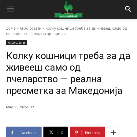
дома
Агро совети
Колку кошници треба за да живееш само од
пчеларство — реална пресметка...
Агро совети
Колку кошници треба за да
живееш само од
пчеларство — реална
пресметка за Македонија
May 18, 2026 9:12
Facebook
X
Pinterest