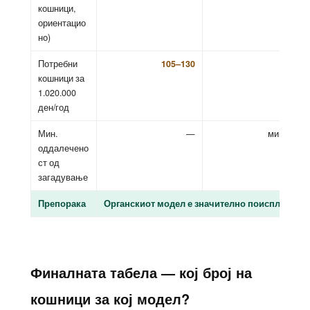
кошници,
ориентацио
но)
Потребни
105–130
65–80
кошници за
1.020.000
ден/год
Мин.
—
мин. 3 км
оддалечено
ст од
загадување
Препорака
Органскиот модел е значително поисплатлив
Финалната табела — кој број на
кошници за кој модел?