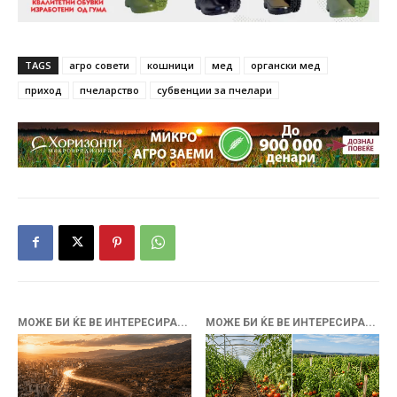
TAGS
агро совети
кошници
мед
органски мед
приход
пчеларство
субвенции за пчелари
МОЖЕ БИ ЌЕ ВЕ ИНТЕРЕСИРА...
МОЖЕ БИ ЌЕ ВЕ ИНТЕРЕСИРА...