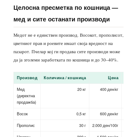
Целосна пресметка по кошница —
мед и сите останати производи
Медот не е единствен производ. Восокот, прополисот,
цветниот прав и роевите имаат своја вредност на
пазарот. Пчелар кој ги продава сите производи може
да ја зголеми заработката по кошница и до 30–40%.
Производ
Количина / кошница
Цена
Прихо
Мед
20 кг
400 ден/кг
(директна
продажба)
Восок
0,5 кг
600 ден/кг
Прополис
30 г
2.000 ден/100г
Цветен
200 г
1.500 ден/кг