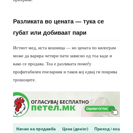
Разликата во цената — тука се
губат или добиваат пари
Истиот мед, иста кошница — но цената по килограм
може да варира четири пати зависно од тоа каде и
како се продава. Тоа е разликата помеѓу
профитабилен пчеларник и таков кој едвај ги покрива
трошоците.
Начин на продажба
Цена (ден/кг)
Приход / кошница