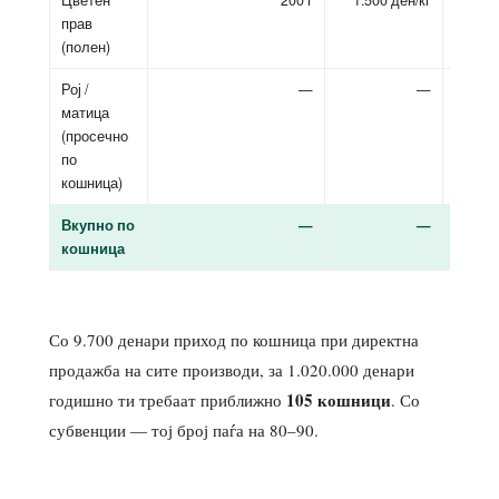
прав
(полен)
Рој /
—
—
матица
(просечно
по
кошница)
Вкупно по
—
—
кошница
Со 9.700 денари приход по кошница при директна
продажба на сите производи, за 1.020.000 денари
105 кошници
годишно ти требаат приближно
. Со
субвенции — тој број паѓа на 80–90.