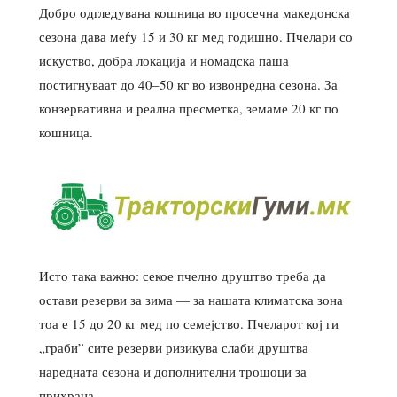
Добро одгледувана кошница во просечна македонска
сезона дава меѓу 15 и 30 кг мед годишно. Пчелари со
искуство, добра локација и номадска паша
постигнуваат до 40–50 кг во извонредна сезона. За
конзервативна и реална пресметка, земаме 20 кг по
кошница.
Исто така важно: секое пчелно друштво треба да
остави резерви за зима — за нашата климатска зона
тоа е 15 до 20 кг мед по семејство. Пчеларот кој ги
„граби” сите резерви ризикува слаби друштва
наредната сезона и дополнителни трошоци за
прихрана.