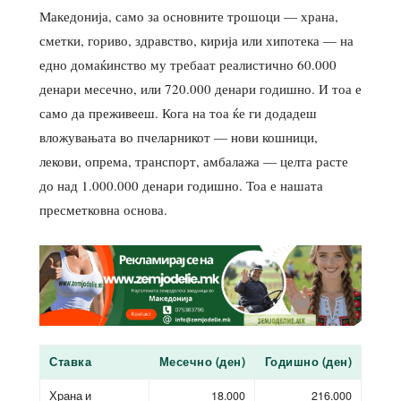
Македонија, само за основните трошоци — храна,
сметки, гориво, здравство, кирија или хипотека — на
едно домаќинство му требаат реалистично 60.000
денари месечно, или 720.000 денари годишно. И тоа е
само да преживееш. Кога на тоа ќе ги додадеш
вложувањата во пчеларникот — нови кошници,
лекови, опрема, транспорт, амбалажа — целта расте
до над 1.000.000 денари годишно. Тоа е нашата
пресметковна основа.
Ставка
Месечно (ден)
Годишно (ден)
Храна и
18.000
216.000