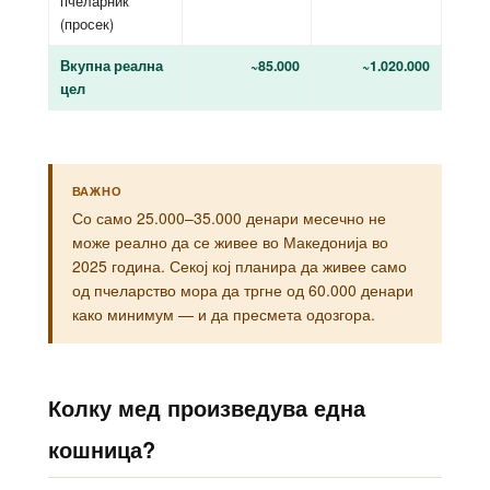
пчеларник
(просек)
Вкупна реална
~85.000
~1.020.000
цел
ВАЖНО
Со само 25.000–35.000 денари месечно не
може реално да се живее во Македонија во
2025 година. Секој кој планира да живее само
од пчеларство мора да тргне од 60.000 денари
како минимум — и да пресмета одозгора.
Колку мед произведува една
кошница?