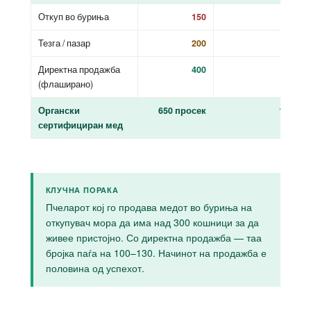
Откуп во буриња
150
3.000
Тезга / пазар
200
4.000
Директна продажба
400
8.000
(флаширано)
Органски
650 просек
13.000
сертифициран мед
КЛУЧНА ПОРАКА
Пчеларот кој го продава медот во буриња на
откупувач мора да има над 300 кошници за да
живее пристојно. Со директна продажба — таа
бројка паѓа на 100–130. Начинот на продажба е
половина од успехот.