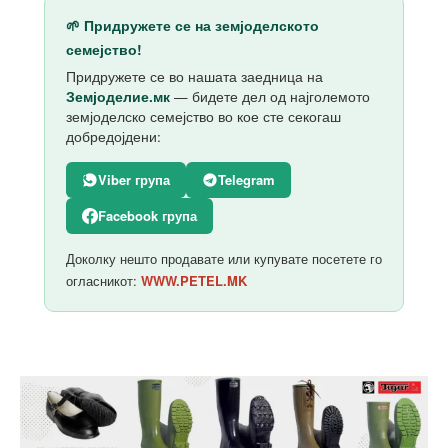
🌱 Придружете се на земјоделското
семејство!
Придружете се во нашата заедница на
Земјоделие.мк
— бидете дел од најголемото
земјоделско семејство во кое сте секогаш
добредојдени:
Viber група
Telegram
Facebook група
Доколку нешто продавате или купувате посетете го
огласникот:
WWW.PETEL.MK