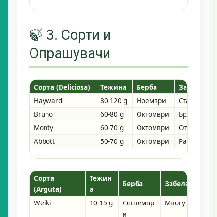
🍃 3. Сорти и
Опрашувачи
Сорта (Deliciosa)
Тежина
Берба
Забелешка
Hayward
80-120 g
Ноември
Стандард; 
Bruno
60-80 g
Октомври
Брзо влегу
Monty
60-70 g
Октомври
Отпорна на
Abbott
50-70 g
Октомври
Рана сорта
Сорта
Тежин
Берба
Забелешка
(Arguta)
а
Weiki
10-15 g
Септемвр
Многу отпорна;
и