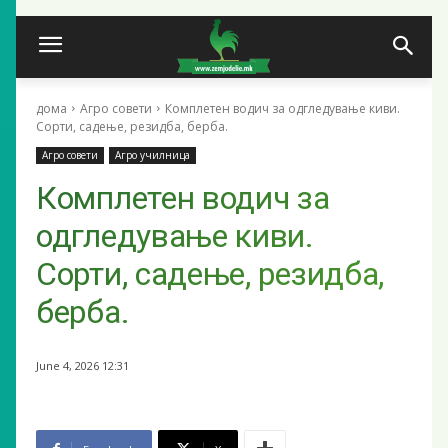
дома
Агро совети
Комплетен водич за одгледување киви.
Сорти, садење, резидба, берба.
Агро совети
Агро училница
Комплетен водич за
одгледување киви.
Сорти, садење, резидба,
берба.
June 4, 2026 12:31