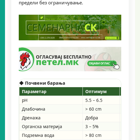
предели без ограничување.
◆ Почвени барања
Параметар
Оптимум
Границ
pH
5.5 – 6.5
5.0 – 7.0
Длабочина
> 60 cm
> 40 cm
Дренажа
Добра
Без зас
Органска материја
3 – 5%
мин. 2%
Подземна вода
> 80 cm
> 60 cm