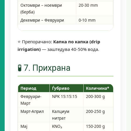
Октомври – ноември
20-30 mm
Миним
(берба)
Декември – Февруари
0-10 mm
Само а
⭐ Препорачано:
Капка по капка (drip
irrigation)
— заштедува 40-50% вода.
🧪 7. Прихрана
Период
Ѓубриво
Количина*
Начи
Февруари-
NPK 15:15:15
200-300 g
Во по
Март
Март-Април
Калциум
200-250 g
Во по
нитрат
Мај
KNO₃
150-200 g
Во поч