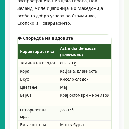
распространето низ цела Европа, Нов
Зеланд, Чиле и Јапонија. Во Македонија
особено добро успева во Струмичко,
Скопско и Повардарието.
◆ Споредба на видовите
Actinidia deliciosa
Actini
Карактеристика
(Класичен)
(Мин
Тежина на плодот
80-120 g
8-30 g
Кора
Кафена, влакнеста
Мазна
Вкус
Кисело-сладок
Слатк
Цветање
Мај
Мај-ј
Берба
Крај октомври – ноември
Септе
октом
Отпорност на
до -15°C
до -30
мраз
Виталност на
Многу бујна
Умере