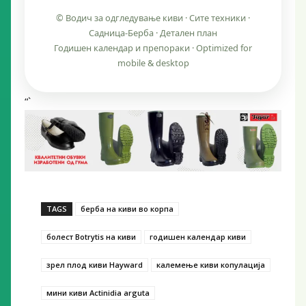
© Водич за одгледување киви · Сите техники ·
Садница-Берба · Детален план
Годишен календар и препораки · Optimized for
mobile & desktop
“`
TAGS
берба на киви во корпа
болест Botrytis на киви
годишен календар киви
зрел плод киви Hayward
калемење киви копулација
мини киви Actinidia arguta