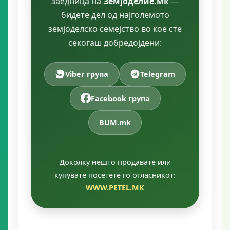
заедница на
Земјоделие.мк
—
бидете дел од најголемото
земјоделско семејство во кое сте
секогаш добредојдени:
Viber група
Telegram
Facebook група
BUM.mk
Доколку нешто продавате или
купувате посетете го огласникот:
WWW.PETEL.MK