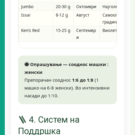
Jumbo
20-30 g
Октомври
Најголем плод к
Issai
8-12 g
Август
Самооплодна; д
градина
Ken’s Red
15-25 g
Септемвр
Виолетово-розо
и
🐝 Опрашување — сооднос машки :
женски
Препорачан сооднос
1:6 до 1:8
(1
машко на 6-8 женски). Во интензивни
насади до 1:10.
🪜 4. Систем на
Поддршка