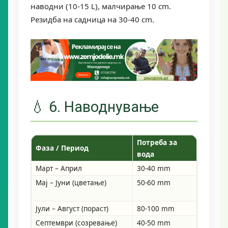
наводни (10-15 L), малчирање 10 cm.
Резидба на садница на 30-40 cm.
💧 6. Наводнување
Потреба за
Фаза / Период
Забеле
вода
Март – Април
30-40 mm
Кртење
Мај – Јуни (цветање)
50-60 mm
Редовно
прекум
Јули – Август (пораст)
80-100 mm
Критич
Септември (созревање)
40-50 mm
Намали 