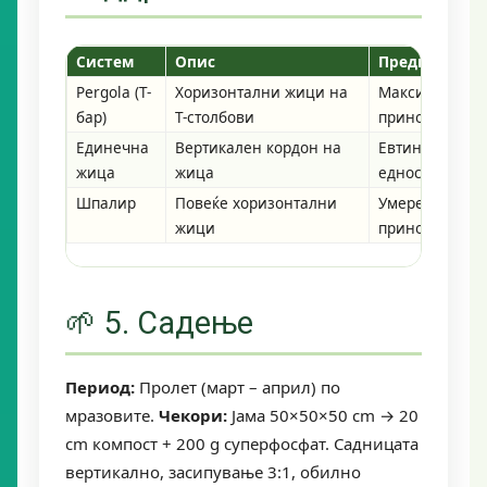
Систем
Опис
Предност
Pergola (Т-
Хоризонтални жици на
Максимален
бар)
Т-столбови
принос
Единечна
Вертикален кордон на
Евтина,
жица
жица
едноставна
Шпалир
Повеќе хоризонтални
Умерен
жици
принос
🌱 5. Садење
Период:
Пролет (март – април) по
мразовите.
Чекори:
Јама 50×50×50 cm → 20
cm компост + 200 g суперфосфат. Садницата
вертикално, засипување 3:1, обилно