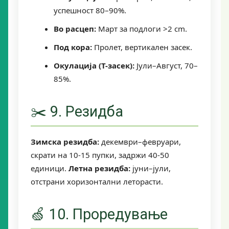
успешност 80–90%.
Во расцеп:
Март за подлоги >2 cm.
Под кора:
Пролет, вертикален засек.
Окулација (Т-засек):
Јули–Август, 70–
85%.
✂️ 9. Резидба
Зимска резидба:
декември–февруари,
скрати на 10-15 пупки, задржи 40-50
единици.
Летна резидба:
јуни–јули,
отстрани хоризонтални леторасти.
🍏 10. Проредување