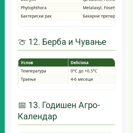
Phytophthora
Metalaxyl, Fosetyl-Al
Бактериски рак
Бакарни препарати
🍈 12. Берба и Чување
Услов
Deliciosa
Argu
Температура
0°C до +0.5°C
0°C 
Траење
4-6 месеци
2-4 
📅 13. Годишен Агро-
Календар