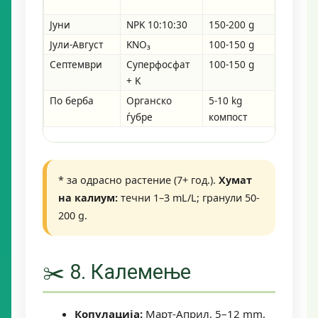
ферти
Јуни
NPK 10:10:30
150-200 g
Во по
Јули-Август
KNO₃
100-150 g
Ферти
Септември
Суперфосфат
100-150 g
Во по
+ K
По берба
Органско
5-10 kg
Малч/
ѓубре
компост
* за одрасно растение (7+ год.).
Хумат
на калиум:
течни 1–3 mL/L; гранули 50-
200 g.
✂️ 8. Калемење
Копулација:
Март-Април, 5–12 mm,