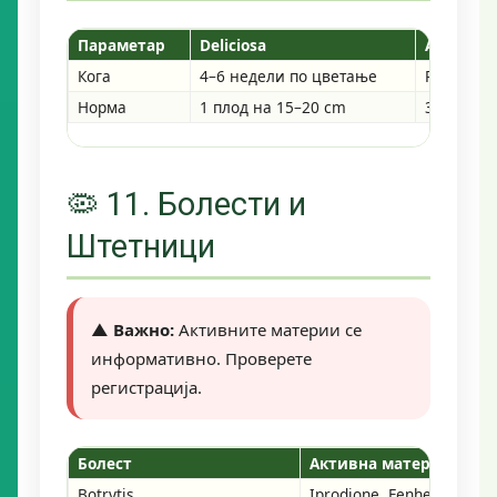
Параметар
Deliciosa
Arguta
Кога
4–6 недели по цветање
Ретко по
Норма
1 плод на 15–20 cm
3–5 плода
🦠 11. Болести и
Штетници
▲ Важно:
Активните материи се
информативно. Проверете
регистрација.
Болест
Активна материја
Botrytis
Iprodione, Fenhexamid