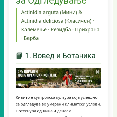
за Одгледување
Actinidia arguta (Мини) &
Actinidia deliciosa (Класичен) ·
Калемење · Резидба · Прихрана
· Берба
📘 1. Вовед и Ботаника
Кивито е суптропска култура која успешно
се одгледува во умерени климатски услови.
Потекнува од Кина и денес е