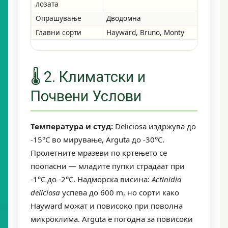
лозата
Опрашување
Дводомна
Само-
Главни сорти
Hayward, Bruno, Monty
Weiki,
🌡️ 2. Климатски и
Почвени Услови
Температура и студ:
Deliciosa издржува до
-15°C во мирување, Arguta до -30°C.
Пролетните мразеви по кртењето се
поопасни — младите пупки страдаат при
-1°C до -2°C. Надморска висина:
Actinidia
deliciosa
успева до 600 m, но сорти како
Hayward можат и повисоко при поволна
микроклима. Arguta е погодна за повисоки