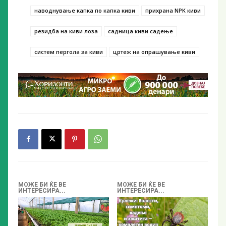
наводнување капка по капка киви
прихрана NPK киви
резидба на киви лоза
садница киви садење
систем пергола за киви
цртеж на опрашување киви
МОЖЕ БИ ЌЕ ВЕ
МОЖЕ БИ ЌЕ ВЕ
ИНТЕРЕСИРА...
ИНТЕРЕСИРА...