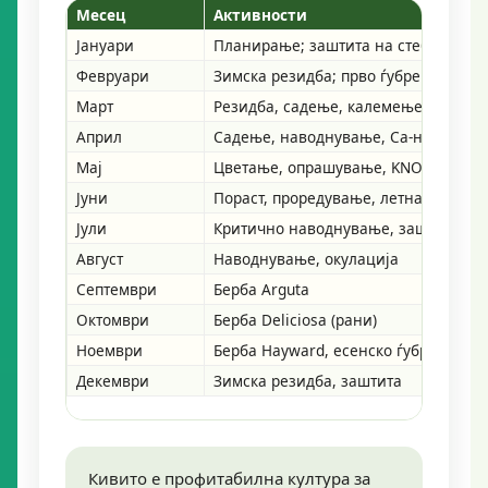
Месец
Активности
Јануари
Планирање; заштита на стебла
Февруари
Зимска резидба; прво ѓубрење NPK
Март
Резидба, садење, калемење
Април
Садење, наводнување, Са-нитрат
Мај
Цветање, опрашување, KNO₃
Јуни
Пораст, проредување, летна резидба
Јули
Критично наводнување, заштита
Август
Наводнување, окулација
Септември
Берба Arguta
Октомври
Берба Deliciosa (рани)
Ноември
Берба Hayward, есенско ѓубрење
Декември
Зимска резидба, заштита
Кивито е профитабилна култура за