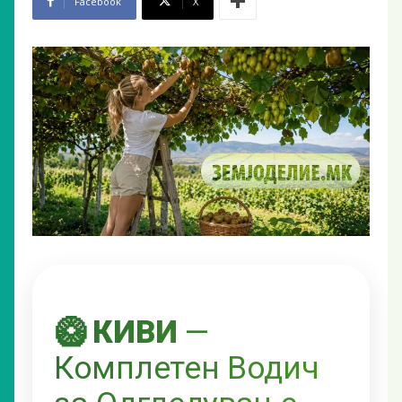
Facebook
X
🥝 КИВИ
—
Комплетен Водич