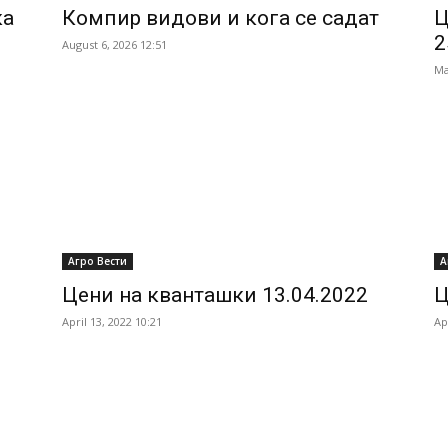
ка
Компир видови и кога се садат
Ц
2
August 6, 2026 12:51
Ma
Агро Вести
А
Цени на кванташки 13.04.2022
Ц
April 13, 2022 10:21
Ap