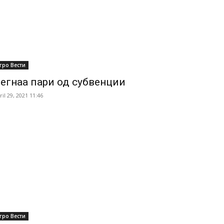
гро Вести
егнаа пари од субвенции
ril 29, 2021 11:46
гро Вести