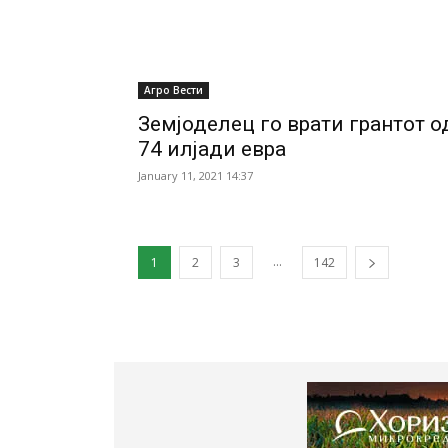
Агро Вести
Земјоделец го врати грантот о
74 илјади евра
January 11, 2021 14:37
...
1
2
3
142