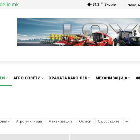
delie.mk
C
31.3
Skopje
Friday, 
СТИ
АГРО СОВЕТИ
ХРАНАТА КАКО ЛЕК
МЕХАНИЗАЦИЈА
Ф
совети
Агро училница
Механизација
Огласи
Од соседите