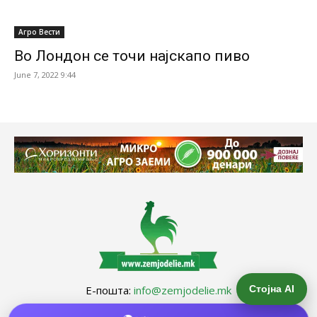
Агро Вести
Во Лондон се точи најскапо пиво
June 7, 2022 9:44
Е-пошта:
info@zemjodelie.mk
Стојна AI
Тел: +38975383796