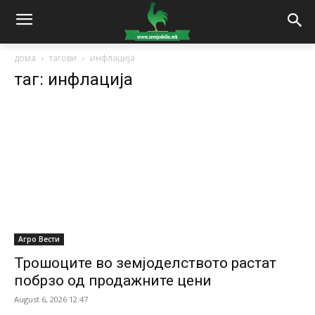
дома
тагови
инфлација
таг: инфлација
Агро Вести
Трошоците во земјоделството растат
побрзо од продажните цени
August 6, 2026 12:47