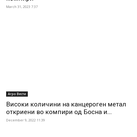
March 31, 2023 7:37
Агро Вести
Високи количини на канцероген метал
откриени во компири од Босна и...
December 9, 2022 11:39