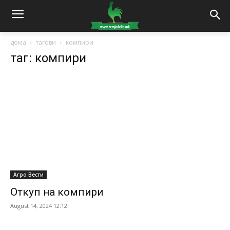
дома
тагови
компири
таг: компири
Агро Вести
Откуп на компири
August 14, 2024 12:12