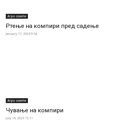
Агро совети
Ртење на компири пред садење
January 17, 2024 9:54
Агро совети
Чување на компири
July 14, 2023 13:11