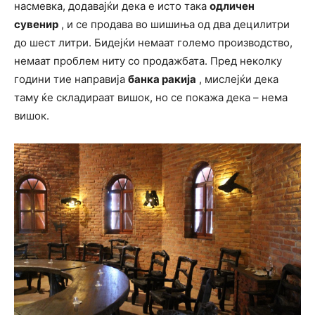
насмевка, додавајќи дека е исто така
одличен
сувенир
, и се продава во шишиња од два децилитри
до шест литри. Бидејќи немаат големо производство,
немаат проблем ниту со продажбата. Пред неколку
години тие направија
банка ракија
, мислејќи дека
таму ќе складираат вишок, но се покажа дека – нема
вишок.