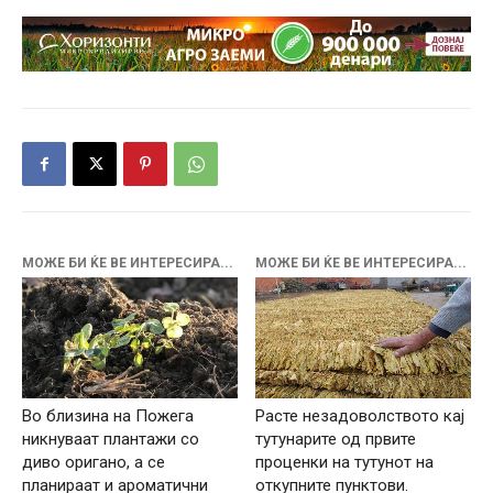
МОЖЕ БИ ЌЕ ВЕ ИНТЕРЕСИРА...
МОЖЕ БИ ЌЕ ВЕ ИНТЕРЕСИРА...
Во близина на Пожега
Расте незадоволството кај
никнуваат плантажи со
тутунарите од првите
диво оригано, а се
проценки на тутунот на
планираат и ароматични
откупните пунктови.