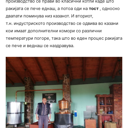
производство се прави во класични котли каде што
ракијата се пече еднаш, а потоа оди на
тост
, односно
двапати поминува низ казанот. И вториот,
т.н. индустриското производство се одвива во казани
кои имаат дополнителни комори со различни
температури погоре, така што во еден процес ракијата
се пече и веднаш се наздравува.