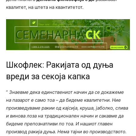
квалитет, на штета на квантитетот.
Шкофлек: Ракијата од дуња
вреди за секоја капка
”
Знаевме дека единствениот начин да се докажеме
на пазарот е само тоа – да бидеме квалитетни. Ние
произведуваме ракии од кајсија, круша, јаболко, слива
и винова лоза на традиционален начин и сакавме да
бидеме препознатливи по тоа. И нашиот главен
производ ракија дуња. Нема тајни во производството.