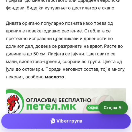
Стојна AI
Viber група