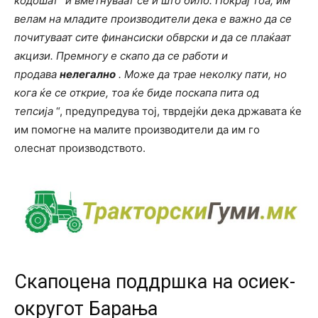
кодошат “и вметнуваат сè и што било. Покрај тоа, им
велам на младите производители дека е важно да се
почитуваат сите финансиски обврски и да се плаќаат
акцизи. Премногу е скапо да се работи и
продава
нелегално
. Може да трае неколку пати, но
кога ќе се открие, тоа ќе биде поскапа пита од
тепсија
“, предупредува тој, тврдејќи дека државата ќе
им помогне на малите производители да им го
олеснат производството.
Скапоцена поддршка на осиек-
округот Барања