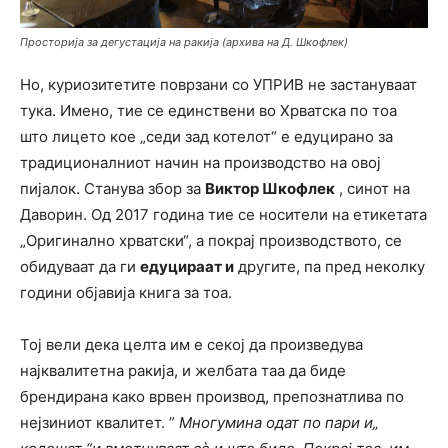
Просторија за дегустација на ракија (архива на Д. Шкофлек)
Но, куриозитетите поврзани со УПРИВ не застануваат
тука. Имено, тие се единствени во Хрватска по тоа
што лицето кое „седи зад котелот“ е едуцирано за
традиционалниот начин на производство на овој
пијалок. Станува збор за
Виктор Шкофлек
, синот на
Даворин. Од 2017 година тие се носители на етикетата
„Оригинално хрватски“, а покрај производството, се
обидуваат да ги
едуцираат и
другите, па пред неколку
години објавија книга за тоа.
Тој вели дека целта им е секој да произведува
најквалитетна ракија, и желбата таа да биде
брендирана како врвен производ, препознатлива по
нејзиниот квалитет. ”
Многумина одат по пари и„