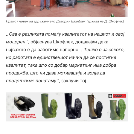
Првиот човек на здружението Даворин Шкофлек (архива на Д. Шкофлек)
„
Ова е разликата помеѓу квалитетот на нашиот и овој
модерен
“, објаснува Шкофлек, додавајќи дека
најважно е да работиме напорно: „
Тешко е за секого,
но работата е единствениот начин да се постигне
квалитет, така што со добар маркетинг има добра
продажба, што ни дава мотивација и волја да
продолжиме понатаму
“, заклучи тој.