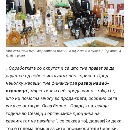
Ние исто така нудиме ракија во шишиња од 2 dcl и е сувенир (архива на
Д. Шкофлек)
„
Соработката со округот и сè што тие прават за да
дадат се од себе е исклучително корисна. Пред
неколку месеци, тие финансираа
развој на веб-
страница
, маркетинг и веб-продавница – rakija.hr,
што ни помогна многу во продажбата, особено сега
кога се оствари. Оваа болест. Покрај тоа, секоја
година во Семеjци организира проценка на
квалитетот на ракијата
“, се сеќава тој, додавајќи дека
тоа е голема помош за сите производители бидејќи,