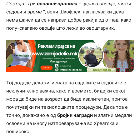
Постојат три
основни правила
– здраво овошје, чисти
садови и време
“, вели Шкофлек, нагласувајќи дека
нема шанси да се направи добра ракија од отпад, како
полу-скапано овошје што лежи во овоштарник.
Тој додаде дека хигиената на садовите и садовите е
исклучително важна, како и времето, бидејќи секој
мора да биде на возраст да биде квалитетен, притоа
почитувајќи ги технолошките процедури. Дека тоа е
точно, докажано е од
бројни награди
и златни медали
освоени на многу натпреварувања во Хрватска и
пошироко.