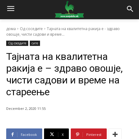
дома
Од соседите
Тајната на квалитетна ракија е - здраво
овошје, чисти садови и време...
Од соседите
сите
Тајната на квалитетна
ракија е – здраво овошје,
чисти садови и време на
стареење
December 2, 2020 11:55
Facebook
X
Pinterest