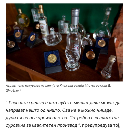
Атрактивно пакување на линијата Кнежева ракија (Фото: архива Д.
Шкофлек)
”
Главната грешка е што луѓето мислат дека можат да
направат нешто од ништо. Ова не е можно никаде,
дури ни во ова производство. Потребна е квалитетна
суровина за квалитетен производ
“, предупредува тој,