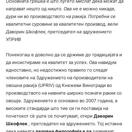
Основната грешка е што луѓето мислат дека можат да
направат нешто од ништо. Ова не е можно никаде,
дури ни во производството на ракија. Потребни се
квалитетни суровини за квалитетен производ, вели
Даворин Шкофлек, претседател на здружението
УПРИВ
Понекогаш е доволно да се држиме до традицијата и
да инсистираме на квалитет за успех. Ова навидум
едноставно, но недостижно правило го следат
членовите на Здружението на производители на
овошна ракија (UPRIV) од Кнежеви Виногради во
производството на нивните широко познати ракии со
овошје. Здружението е основано во 2007 година, а
високите стандарди што тие си ги поставија на
почетокот сè уште се почитуваат, откри
Даворин
Шкофлек
, претседател на здружението. Тој истакна
дека нивната
деловна филозофија е да
развиваат