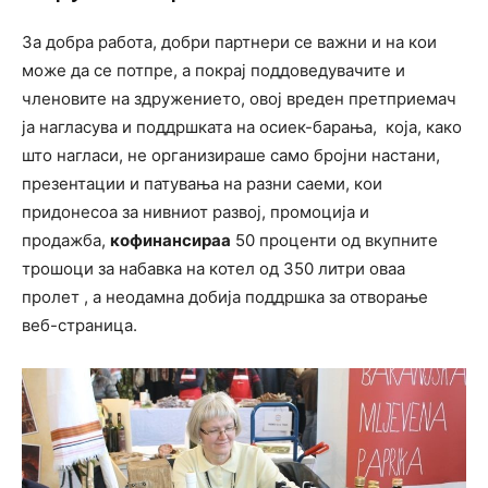
За добра работа, добри партнери се важни и на кои
може да се потпре, а покрај поддоведувачите и
членовите на здружението, овој вреден претприемач
ја нагласува и поддршката на осиек-барања, која, како
што нагласи, не организираше само бројни настани,
презентации и патувања на разни саеми, кои
придонесоа за нивниот развој, промоција и
продажба,
кофинансираа
50 проценти од вкупните
трошоци за набавка на котел од 350 литри оваа
пролет , а неодамна добија поддршка за отворање
веб-страница.