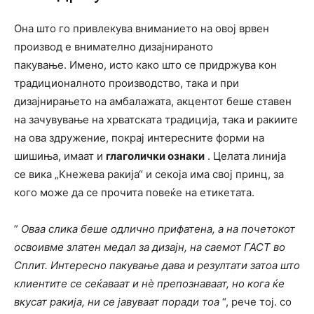
Она што го привлекува вниманието на овој врвен
производ е внимателно дизајнираното
пакување. Имено, исто како што се придржува кон
традиционалното производство, така и при
дизајнирањето на амбалажата, акцентот беше ставен
на зачувување на хрватската традиција, така и ракиите
на ова здружение, покрај интересните форми на
шишиња, имаат и
глаголички ознаки
. Целата линија
се вика „Кнежева ракија“ и секоја има свој принц, за
кого може да се прочита повеќе на етикетата.
”
Оваа слика беше одлично прифатена, а на почетокот
освоивме златен медал за дизајн, на саемот ГАСТ во
Сплит. Интересно пакување дава и резултати затоа што
клиентите се сеќаваат и нè препознаваат, но кога ќе
вкусат ракија, ни се јавуваат поради тоа
“, рече тој. со