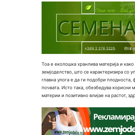
Тоа е еколошка хранлива материја и како 
земјоделство, што се карактеризира со у
главна улога е да ги подобри плодноста, 
почвата. Исто така, обезбедува корисни 
материи и позитивно влијае на растот, зд