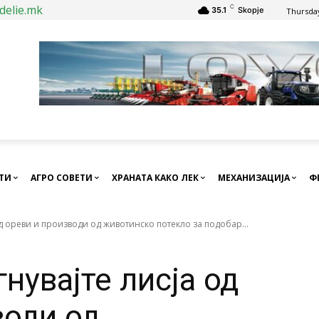
delie.mk
C
35.1
Skopje
Thursday
СТИ
АГРО СОВЕТИ
ХРАНАТА КАКО ЛЕК
МЕХАНИЗАЦИЈА
Ф
од ореви и производи од животинско потекло за подобар...
нувајте лисја од
води од