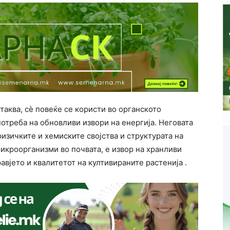
таква, сè повеќе се користи во органското
потреба на обновливи извори на енергија. Неговата
физичките и хемиските својства и структурата на
микроорганизми во почвата, е извор на хранливи
равјето и квалитетот на култивираните растенија .