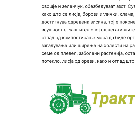
овошје и зеленчук, обезбедуваат азот. Су
како што се лисја, борови иглички, слама,
достигнува одредена висина, тој е покрие
всушност е заштитен слој од негативнит
отпад од компостирање мора да биде орга
загадување или ширење на болести на ра
семе од плевел, заболени растенија, ост
потекло, лисја од ореви, како и отпад шт