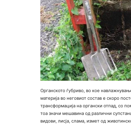
Органското ѓубриво, во кое навлажнување
материја во неговиот состав е скоро пос
трансформација на органски отпад, со пом
тоа значи мешавина од различни супстанц
видови, лисја, слама, измет од животинск