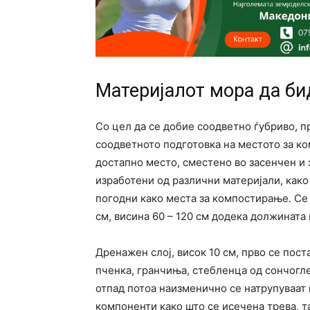
Материјалот мора да би
Со цел да се добие соодветно ѓубриво, п
соодветното подготовка на местото за ко
достапно место, сместено во засенчен и 
изработени од различни материјали, како 
погодни како места за компостирање. Се 
см, висина 60 – 120 см додека должината
Дренажен слој, висок 10 см, прво се пост
пченка, гранчиња, стебленца од сончоглед
отпад потоа наизменично се натрупуваат 
компоненти како што се исечена трева, та