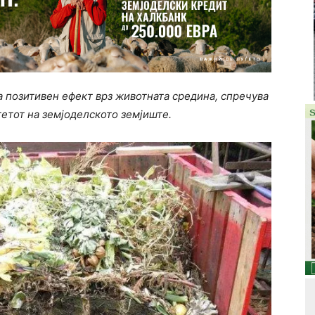
а позитивен ефект врз животната средина, спречува
тетот на земјоделското земјиште.