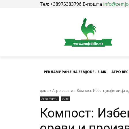
Тел: +38975383796 Е-пошта
info@zemjo
РЕКЛАМИРАЊЕ НА ZEMJODELIE.MK
АГРО ВЕ
дома
Агро совети
Компост: Избегнувајте лисја 
Агро совети
сите
Компост: Избег
ореви и произ