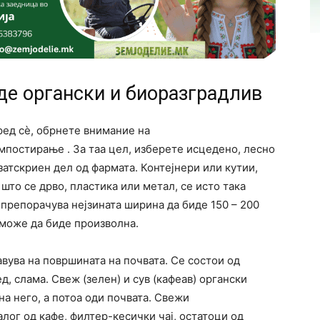
де органски и биоразградлив
ред сè, обрнете внимание на
мпостирање . За таа цел, изберете исцедено, лесно
затскриен дел од фармата. Контејнери или кутии,
што се дрво, пластика или метал, се исто така
препорачува нејзината ширина да биде 150 – 200
 може да биде произволна.
авува на површината на почвата. Се состои од
, слама. Свеж (зелен) и сув (кафеав) органски
на него, а потоа оди почвата. Свежи
лог од кафе, филтер-кесички чај, остатоци од