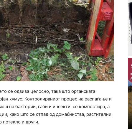
то се одвива целосно, така што органската
тојан хумус. Контролираниот процес на распаѓање и
ош на бактерии, габи и инсекти, се компостира, а
ии, како што се отпад од домаќинства, растителни
о потекло и други.