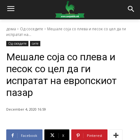
дома
Од соседите
Мешале соја со плева и песок со цел да ги
испратат на...
Од соседите
сите
Мешале соја со плева и
песок со цел да ги
испратат на европскиот
пазар
December 4, 2020 16:59
Facebook
X
Pinterest