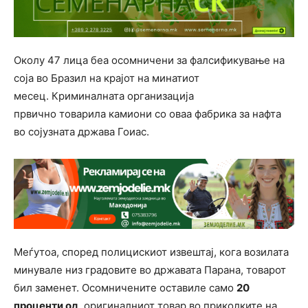
Околу 47 лица беа осомничени за фалсификување на
соја во Бразил на крајот на минатиот
месец. Криминалната организација
првично товарила камиони со оваа фабрика за нафта
во сојузната држава Гоиас.
Меѓутоа, според полицискиот извештај, кога возилата
минувале низ градовите во државата Парана, товарот
бил заменет. Осомничените оставиле само
20
проценти од
оригиналниот товар во приколките на