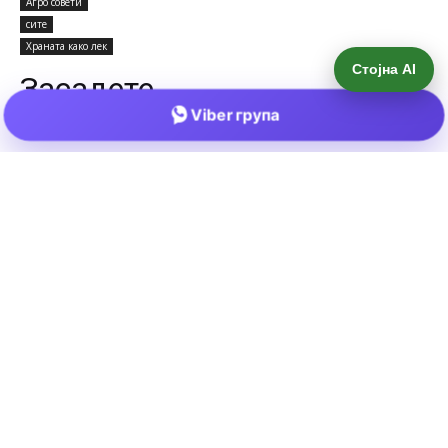
Стојна AI
Viber група