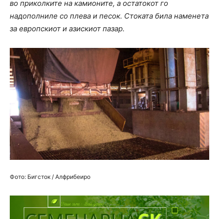
во приколките на камионите, а остатокот го
надополниле со плева и песок. Стоката била наменета
за европскиот и азискиот пазар.
Фото: Бигсток / Алфрибеиро