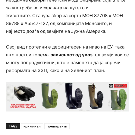
за употреба во исхраната на луѓето и
животните. Станува збор за сорта МОН 87708 x МОН
89788 x A5547-127, од компанијата Монсанто, и
најчесто доаѓа од земјите на Јужна Америка.
Овој вид протеини е дефицитарен на ниво на ЕУ, така
што постои голема
зависност од увоз
од земји кои се
многу попродуктивни, што е наменето да ја спречи
реформата на ЗЗП, како и на Зелениот план.
TAGS
криминал
преваранти