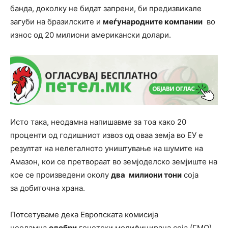
банда, доколку не бидат запрени, би предизвикале
загуби на бразилските и
меѓународните компании
во
износ од 20 милиони американски долари.
Исто така, неодамна напишавме за тоа како 20
проценти од годишниот извоз од оваа земја во ЕУ е
резултат на нелегалното уништување на шумите на
Амазон, кои се претвораат во земјоделско земјиште на
кое се произведени околу
два
милиони тони
соја
за добиточна храна.
Потсетуваме дека Европската комисија
неодамна
одобри
генетски модифицирана соја (ГМО)