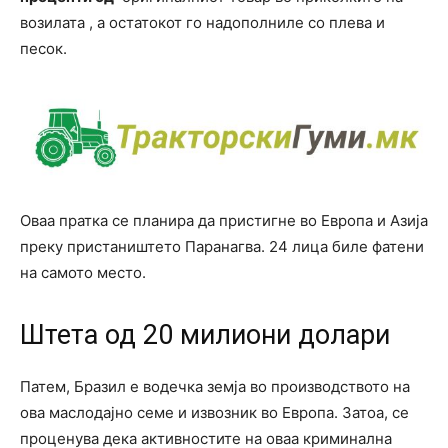
возилата , а остатокот го надополниле со плева и
песок.
Оваа пратка се планира да пристигне во Европа и Азија
преку пристаништето Паранагва. 24 лица биле фатени
на самото место.
Штета од 20 милиони долари
Патем, Бразил е водечка земја во производството на
ова маслодајно семе и извозник во Европа. Затоа, се
проценува дека активностите на оваа криминална