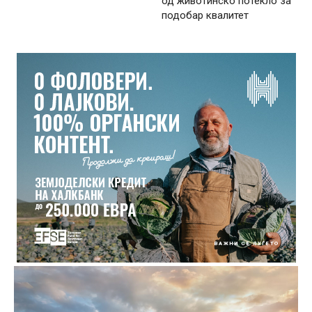
од животинско потекло за
подобар квалитет