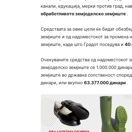
канали, едукација, мерки против град, н
обработливото земјоделско земјиште
.
Средствата за овие цели ќе бидат обезбе
земјиште и од надоместокот за промена 
земјиште, каде што Градот поседува и
40
Очекуваните средства од надоместокот з
земјоделско земјиште се 1.000.000 динар
земјиште во државна сопственост според
динари, или вкупно
63.377.000 динари
.