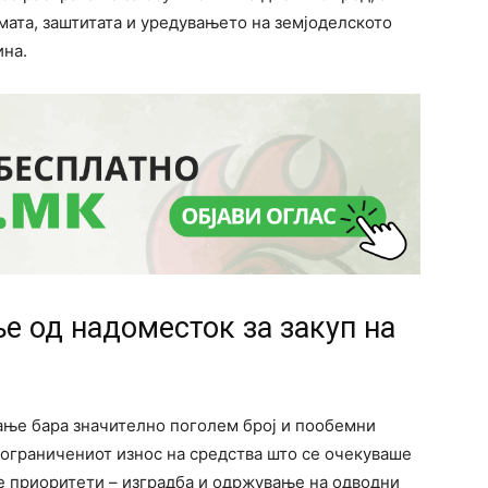
мата, заштитата и уредувањето на земјоделското
ина.
е од надоместок за закуп на
рање бара значително поголем број и пообемни
 ограничениот износ на средства што се очекуваше
е приоритети – изградба и одржување на одводни