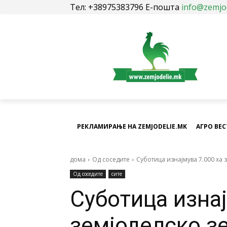
Тел: +38975383796 Е-пошта
info@zemjo
РЕКЛАМИРАЊЕ НА ZEMJODELIE.MK
АГРО ВЕ
дома
Од соседите
Суботица изнајмува 7.000 ха 
Од соседите
сите
Суботица изнај
земјоделско з