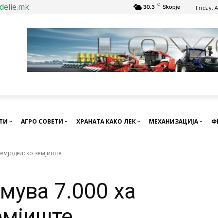
delie.mk
C
30.3
Skopje
Friday, 
СТИ
АГРО СОВЕТИ
ХРАНАТА КАКО ЛЕК
МЕХАНИЗАЦИЈА
Ф
земјоделско земјиште
мува 7.000 ха
емјиште