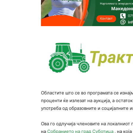
Областите што се во програмата се изнај
проценти ќе излезат на аукција, а остато
употреба од образовните и социјалните и
Ова го одлучија членовите на локалниот 
на
Собранието на град Суботица
, на кој