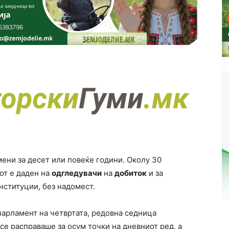
мени за десет или повеќе години. Околу 30
кот е даден на
одгледувачи
на
добиток
и за
нституции, без надомест.
парламент на четвртата, редовна седница
а се расправаше за осум точки на дневниот ред, а