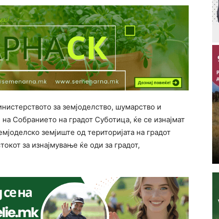
инистерството за земјоделство, шумарство и
 на Собранието на градот Суботица, ќе се изнајмат
емјоделско земјиште од територијата на градот
окот за изнајмување ќе оди за градот,