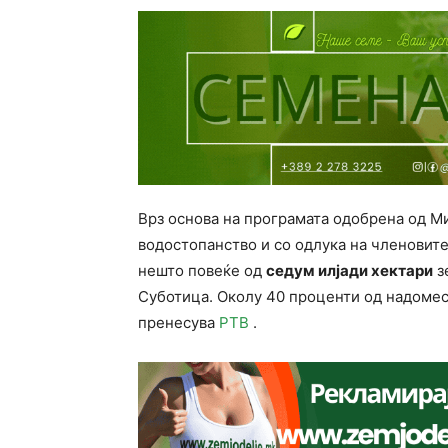
Врз основа на програмата одобрена од М
водостопанство и со одлука на членовите
нешто повеќе од
седум илјади хектари
з
Суботица. Околу 40 проценти од надомест
пренесува
РТВ
.