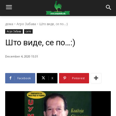
дома
Агро Забава
Што виде, се по...:)
Агро Забава
сите
Што виде, се по…:)
December 4, 2020 15:31
Facebook
X
Pinterest