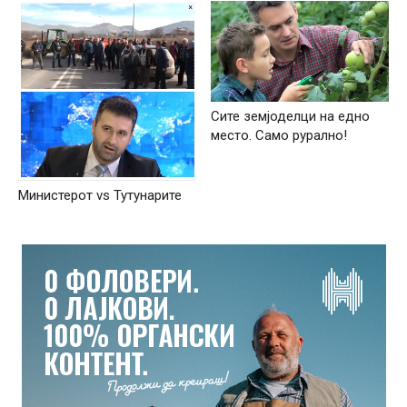
Сите земјоделци на едно
место. Само рурално!
Министерот vs Тутунарите