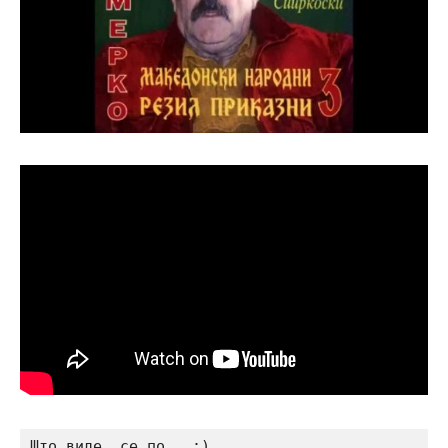
Што виде, се по…. :)