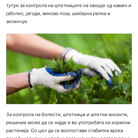
тутун за контрола на штетниците на овошје од камен и
јаболко, јагоди, винова лоза, шеќерна репка и
зеленчук.
За контрола на болести, штетници и штетни инсекти,
решение може да се најде и во употребата на корисни
растенија. Со цел да се воспостави стабилна врска