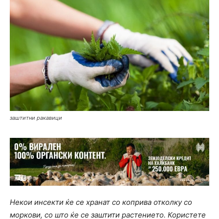
заштитни ракавици
Некои инсекти ќе се хранат со коприва отколку со
моркови, со што ќе се заштити растението. Користете