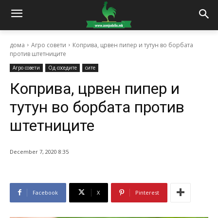
дома
Агро совети
Коприва, црвен пипер и тутун во борбата
против штетниците
Агро совети
Од соседите
сите
Коприва, црвен пипер и
тутун во борбата против
штетниците
December 7, 2020 8:35
Facebook
X
Pinterest