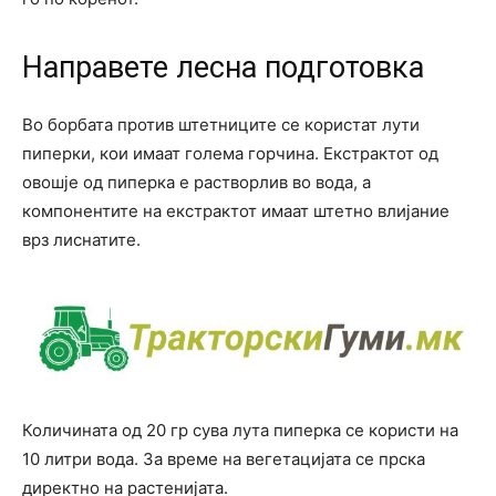
Направете лесна подготовка
Во борбата против штетниците се користат лути
пиперки, кои имаат голема горчина. Екстрактот од
овошје од пиперка е растворлив во вода, а
компонентите на екстрактот имаат штетно влијание
врз лиснатите.
Количината од 20 гр сува лута пиперка се користи на
10 литри вода. За време на вегетацијата се прска
директно на растенијата.