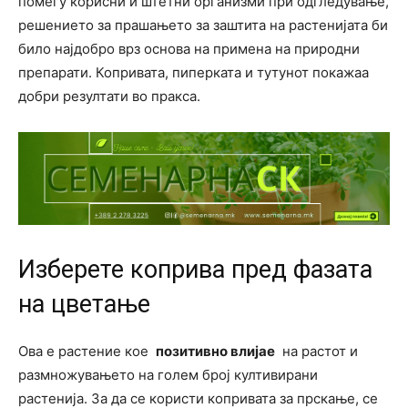
помеѓу корисни и штетни организми при одгледување,
решението за прашањето за заштита на растенијата би
било најдобро врз основа на примена на природни
препарати. Копривата, пиперката и тутунот покажаа
добри резултати во пракса.
Изберете коприва пред фазата
на цветање
Ова е растение кое
позитивно влијае
на растот и
размножувањето на голем број култивирани
растенија. За да се користи копривата за прскање, се