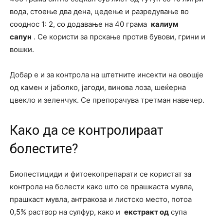
вода, стоење два дена, цедење и разредување во
сооднос 1: 2, со додавање на 40 грама
калиум
сапун
. Се користи за прскање против бувови, грини и
вошки.
Добар е и за контрола на штетните инсекти на овошје
од камен и јаболко, јагоди, винова лоза, шеќерна
цвекло и зеленчук. Се препорачува третман навечер.
Како да се контролираат
болестите?
Биопестициди и фитоекопрепарати се користат за
контрола на болести како што се прашкаста мувла,
прашкаст мувла, антракоза и листско место, потоа
0,5% раствор на сулфур, како и
екстракт од
супа