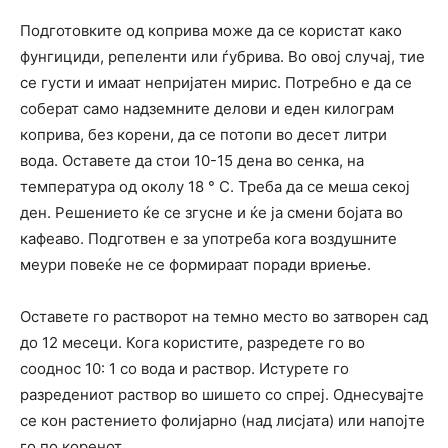
Подготовките од коприва може да се користат како
фунгициди, репеленти или ѓубрива. Во овој случај, тие
се густи и имаат непријатен мирис. Потребно е да се
соберат само надземните делови и еден килограм
коприва, без корени, да се потопи во десет литри
вода. Оставете да стои 10-15 дена во сенка, на
температура од околу 18 ° C. Треба да се меша секој
ден. Решението ќе се згусне и ќе ја смени бојата во
кафеаво. Подготвен е за употреба кога воздушните
меури повеќе не се формираат поради вриење.
Оставете го растворот на темно место во затворен сад
до 12 месеци. Кога користите, разредете го во
сооднос 10: 1 со вода и раствор. Истурете го
разредениот раствор во шишето со спреј. Однесувајте
се кон растението фолијарно (над лисјата) или напојте
го по коренот.