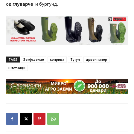
од
глуварче
и бургунд.
TAGS
Земјоделие
коприва
Тутун
црвенпипер
штетници