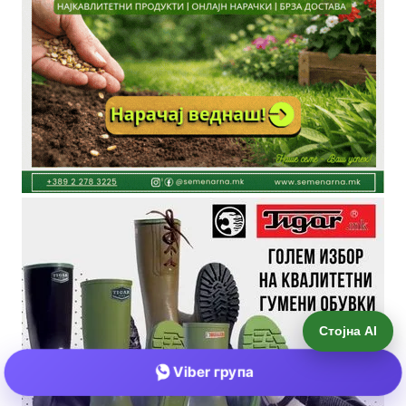
Стојна AI
Viber група