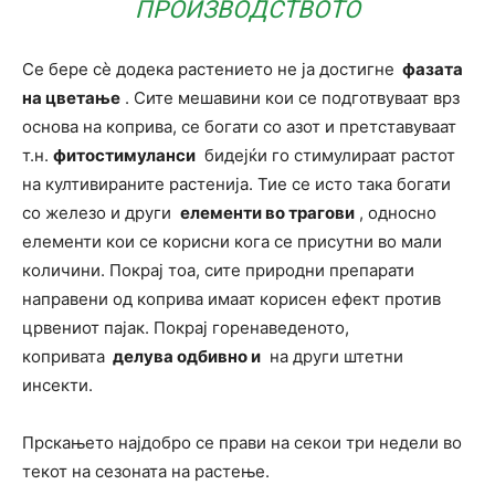
ПРО
ИЗВОДСТВОТО
Се бере сè додека растението не ја достигне
фазата
на цветање
. Сите мешавини кои се подготвуваат врз
основа на коприва, се богати со азот и претставуваат
т.н.
фитостимуланси
бидејќи го стимулираат растот
на култивираните растенија. Тие се исто така богати
со железо и други
елементи во трагови
, односно
елементи кои се корисни кога се присутни во мали
количини. Покрај тоа, сите природни препарати
направени од коприва имаат корисен ефект против
црвениот пајак. Покрај горенаведеното,
копривата
делува одбивно и
на други штетни
инсекти.
Прскањето најдобро се прави на секои три недели во
текот на сезоната на растење.