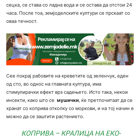
сецка, се става со ладна вода и се остава да отстои 24
часа. После тоа, земјоделските култури се прскаат со
оваа течност.
Сее покрај рабовите на креветите од зеленчук, еден
од сто, во однос на главната култура, има
стимулирачки ефект врз садењето. Исто така, некои
инсекти, како што се
мушички
, ќе претпочитаат да се
хранат со коприва отколку со моркови, и на тој начин е
можно да се заштити растението.
КОПРИВА – КРАЛИЦА НА ЕКО-