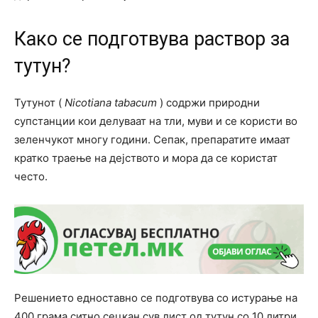
Како се подготвува раствор за
тутун?
Тутунот (
Nicotiana tabacum
) содржи природни
супстанции кои делуваат на тли, муви и се користи во
зеленчукот многу години. Сепак, препаратите имаат
кратко траење на дејството и мора да се користат
често.
Решението едноставно се подготвува со истурање на
400 грама ситно сецкан сув лист од тутун со 10 литри