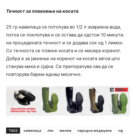
Течност за плакнење на косата
25 гр камилица се потопува во 1/2 л зовриена вода,
потоа се поклопува и се остава да одстои 10 минути.
на процедената течност и се додава сок од 1 лимон.
Со течноста се плакне косата и се масира коренот.
Добра е за јакнење на коренот на косата затоа што
станува мека и сјајна. Се препорачува ова да се
повторува барем еднаш месечно.
TAGS
камилица
лек
мелем
народна медицина
чај