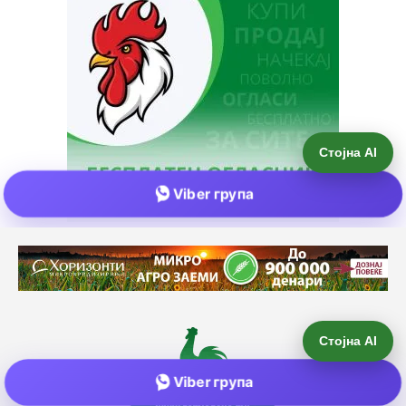
Стојна AI
Viber група