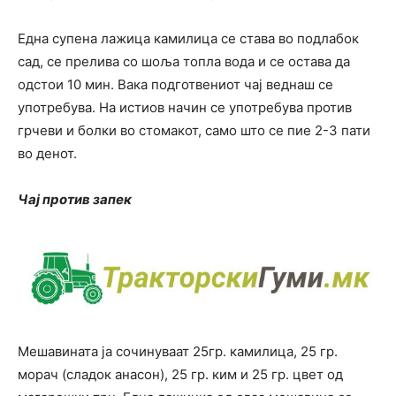
Една супена лажица камилица се става во подлабок
сад, се прелива со шоља топла вода и се остава да
одстои 10 мин. Вака подготвениот чај веднаш се
употребува. На истиов начин се употребува против
грчеви и болки во стомакот, само што се пие 2-3 пати
во денот.
Чај против запек
Мешавината ја сочинуваат 25гр. камилица, 25 гр.
морач (сладок анасон), 25 гр. ким и 25 гр. цвет од