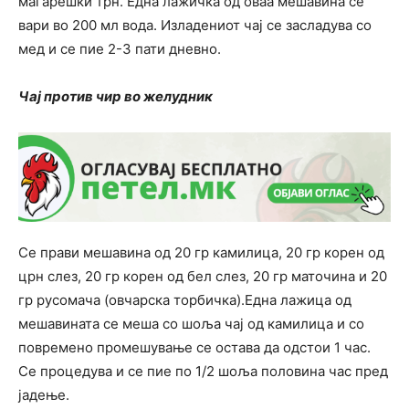
магарешки трн. Една лажичка од оваа мешавина се
вари во 200 мл вода. Изладениот чај се засладува со
мед и се пие 2-3 пати дневно.
Чај против чир во желудник
Се прави мешавина од 20 гр камилица, 20 гр корен од
црн слез, 20 гр корен од бел слез, 20 гр маточина и 20
гр русомача (овчарска торбичка).Една лажица од
мешавината се меша со шоља чај од камилица и со
повремено промешување се остава да одстои 1 час.
Се процедува и се пие по 1/2 шоља половина час пред
јадење.