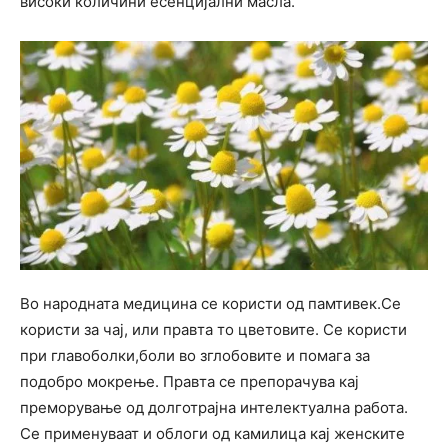
високи количини есенцијални масла.
Во народната медицина се користи од памтивек.Се
користи за чај, или правта то цветовите. Се користи
при главоболки,боли во зглобовите и помага за
подобро мокрење. Правта се препорачува кај
преморување од долготрајна интелектуална работа.
Се применуваат и облоги од камилица кај женските