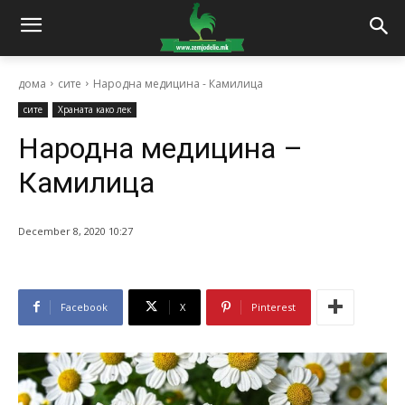
дома
сите
Народна медицина - Камилица
сите
Храната како лек
Народна медицина –
Камилица
December 8, 2020 10:27
Facebook
X
Pinterest