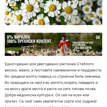
Едногодишно или двегодишно растение.Стеблото
високо, мазно, а листовите наизменични и пердувести.
Во средина жолта главица со стрнични бели ливчиња.
Во природата се наоѓа во житото,лозјата, ливадите и
на многу други места и расте на сите типови почва.
Добра медоносна култура е. Се сее на есен или
пролет. Се сеат само квалитетни сорти кои содржат