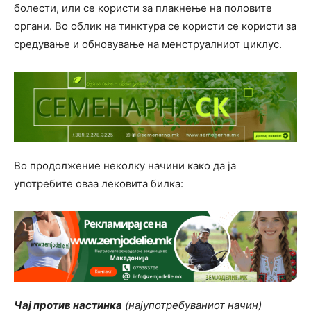
болести, или се користи за плакнење на половите
органи. Во облик на тинктура се користи се користи за
средување и обновување на менструалниот циклус.
Во продолжение неколку начини како да ја
употребите оваа лековита билка:
Чај против настинка
(најупотребуваниот начин)