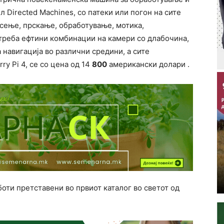
 Directed Machines, со патеки или погон на сите
осење, прскање, обработување, мотика,
отреба ефтини комбинации на камери со длабочина,
 навигација во различни средини, а сите
y Pi 4, се со цена од 14
800
американски долари .
боти претставени во првиот каталог во светот од