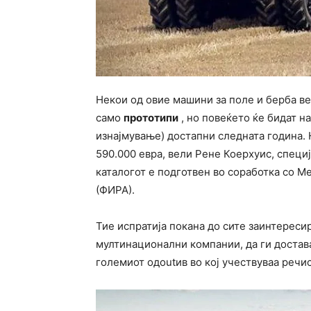
Некои од овие машини за поле и берба ве
само
прототипи
, но повеќето ќе бидат н
изнајмување) достапни следната година. 
590.000 евра, вели Рене Коерхуис, специј
каталогот е подготвен во соработка со М
(ФИРА).
Тие испратија покана до сите заинтереси
мултинационални компании, да ги достава
големиот одoutив во кој учествуваа речи