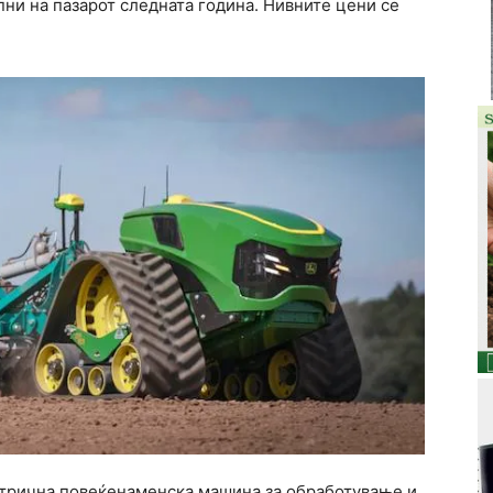
пни на пазарот следната година. Нивните цени се
ктрична повеќенаменска машина за обработување и