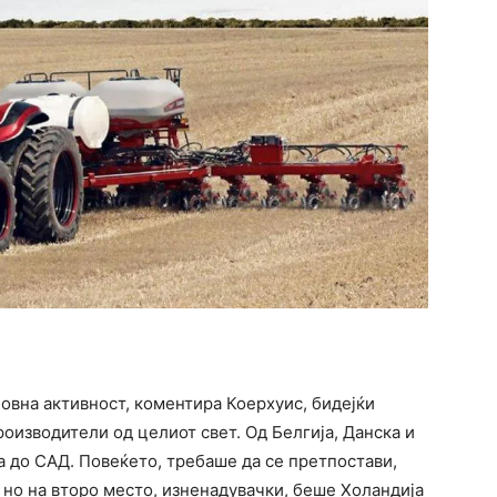
овна активност, коментира Коерхуис, бидејќи
оизводители од целиот свет. Од Белгија, Данска и
на до САД. Повеќето, требаше да се претпостави,
 но на второ место, изненадувачки, беше Холандија