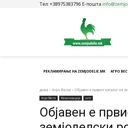
Тел: +38975383796 Е-пошта
info@zemjo
РЕКЛАМИРАЊЕ НА ZEMJODELIE.MK
АГРО ВЕ
дома
Агро Вести
Објавен е првиот каталог на зе
Агро Вести
Механизација
сите
Објавен е први
земјоделски ро