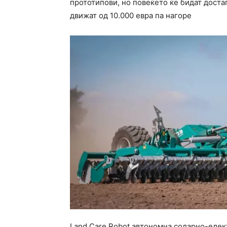
прототипови, но повеќето ќе бидат доста
движат од 10.000 евра па нагоре
Land Care Robot автономна соларно-еле