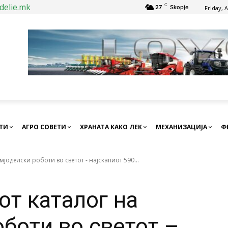
delie.mk
C
27
Skopje
Friday, 
СТИ
АГРО СОВЕТИ
ХРАНАТА КАКО ЛЕК
МЕХАНИЗАЦИЈА
Ф
мјоделски роботи во светот - најскапиот 590...
от каталог на
боти во светот –