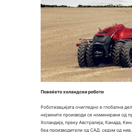
Повеќето холандски роботи
Роботизацијата очигледно е глобална дел
нејзините производи се номинирани од пр
Холандија, преку Австралија, Канада, Ки
беа производители од САД, седум од нив,