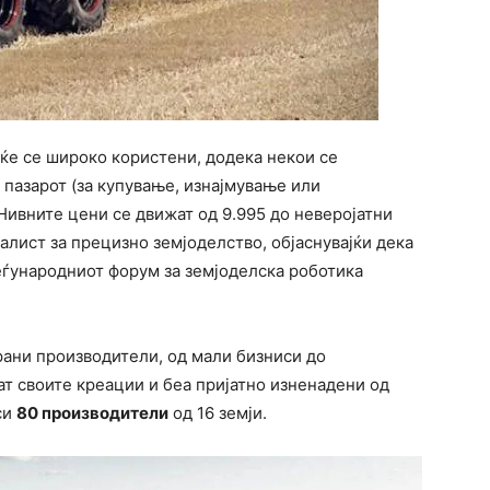
ќе се широко користени, додека некои се
а пазарот (за купување, изнајмување или
Нивните цени се движат од 9.995 до неверојатни
алист за прецизно земјоделство, објаснувајќи дека
еѓународниот форум за земјоделска роботика
рани производители, од мали бизниси до
т своите креации и беа пријатно изненадени од
си
80 производители
од 16 земји.