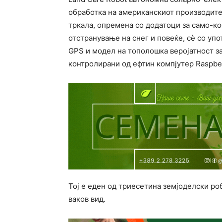
обработка на американскиот производител
тркала, опремена со додатоци за само-к
отстранување на снег и повеќе, сè со уп
GPS и модел на тополошка веројатност за
контролирани од ефтин компјутер Raspberr
Тој е еден од триесетина земјоделски ро
ваков вид.