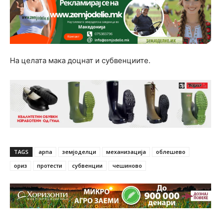
На целата мака доцнат и субвенциите.
TAGS
арпа
земјоделци
механизација
облешево
ориз
протести
субвенции
чешиново