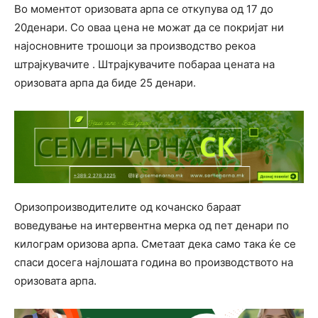
Во моментот оризовата арпа се откупува од 17 до
20денари. Со оваа цена не можат да се покријат ни
најосновните трошоци за производство рекоа
штрајкувачите . Штрајкувачите побараа цената на
оризовата арпа да биде 25 денари.
Оризопроизводителите од кочанско бараат
воведување на интервентна мерка од пет денари по
килограм оризова арпа. Сметаат дека само така ќе се
спаси досега најлошата година во производството на
оризовата арпа.