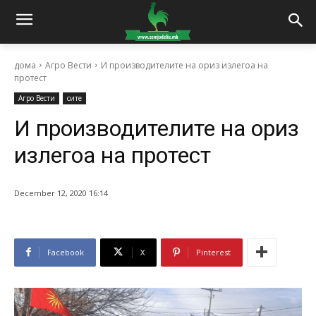
дома
Агро Вести
И производителите на ориз излегоа на
протест
Агро Вести
сите
И производителите на ориз
излегоа на протест
December 12, 2020 16:14
Facebook
X
Pinterest