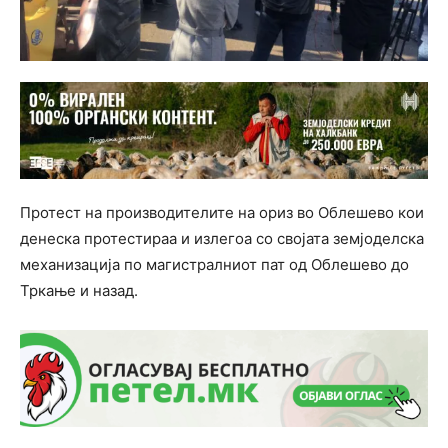
Протест на производителите на oриз во Облешево кои
денеска протестираа и излегоа со својата земјоделска
механизација по магистралниот пат од Облешево до
Тркање и назад.