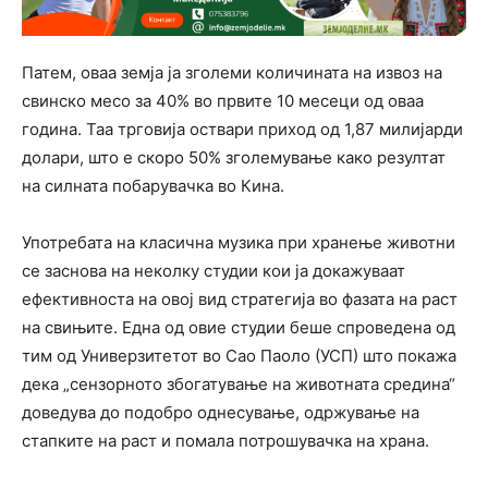
Патем, оваа земја ја зголеми количината на извоз на
свинско месо за 40% во првите 10 месеци од оваа
година. Таа трговија оствари приход од 1,87 милијарди
долари, што е скоро 50% зголемување како резултат
на силната побарувачка во Кина.
Употребата на класична музика при хранење животни
се заснова на неколку студии кои ја докажуваат
ефективноста на овој вид стратегија во фазата на раст
на свињите. Една од овие студии беше спроведена од
тим од Универзитетот во Сао Паоло (УСП) што покажа
дека „сензорното збогатување на животната средина“
доведува до подобро однесување, одржување на
стапките на раст и помала потрошувачка на храна.