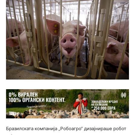
Бразилската компанија „Робоагро“ дизајнираше робот