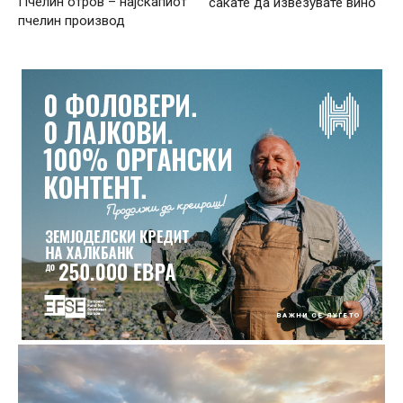
Пчелин отров – најскапиот
сакате да извезувате вино
пчелин производ