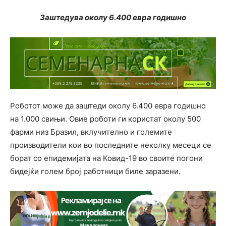
Заштедува околу 6.400 евра годишно
Роботот може да заштеди околу 6.400 евра годишно
на 1.000 свињи. Овие роботи ги користат околу 500
фарми низ Бразил, вклучително и големите
производители кои во последните неколку месеци се
борат со епидемијата на Ковид-19 во своите погони
бидејќи голем број работници биле заразени.