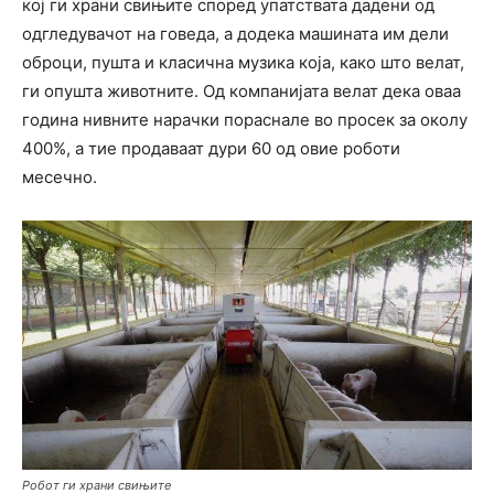
кој ги храни свињите според упатствата дадени од
одгледувачот на говеда, а додека машината им дели
оброци, пушта и класична музика која, како што велат,
ги опушта животните. Од компанијата велат дека оваа
година нивните нарачки пораснале во просек за околу
400%, а тие продаваат дури 60 од овие роботи
месечно.
Робот ги храни свињите