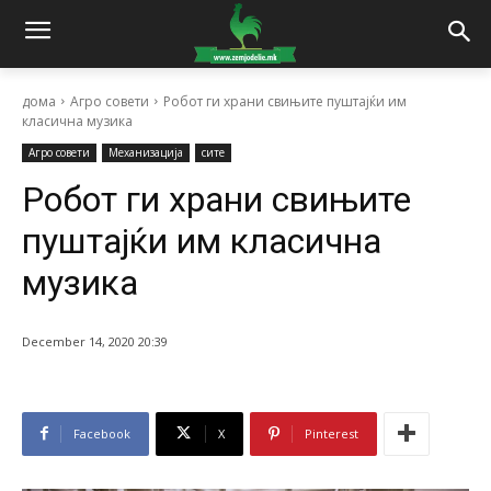
дома
Агро совети
Робот ги храни свињите пуштајќи им
класична музика
Агро совети
Механизација
сите
Робот ги храни свињите
пуштајќи им класична
музика
December 14, 2020 20:39
Facebook
X
Pinterest