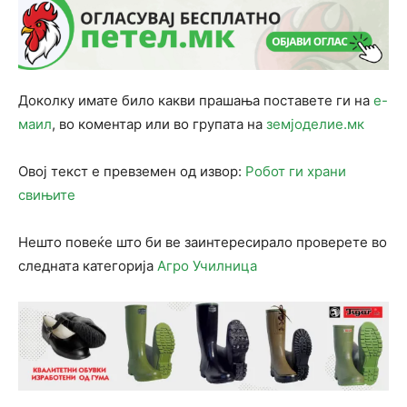
Доколку имате било какви прашања поставете ги на
е-
маил
, во коментар или во групата на
земјоделие.мк
Овој текст е превземен од извор:
Робот ги храни
свињите
Нешто повеќе што би ве заинтересирало проверете во
следната категорија
Агро Училница