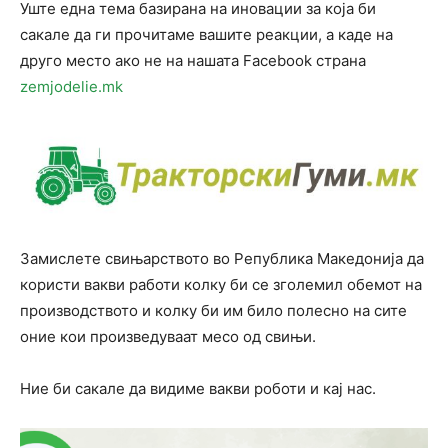
Уште една тема базирана на иновации за која би
сакале да ги прочитаме вашите реакции, а каде на
друго место ако не на нашата Facebook страна
zemjodelie.mk
Замислете свињарството во Република Македонија да
користи вакви работи колку би се зголемил обемот на
производството и колку би им било полесно на сите
оние кои произведуваат месо од свињи.
Ние би сакале да видиме вакви роботи и кај нас.