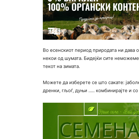
Во есенскиот период природата ни дава о
некои од шумата. Бидејќи сите неможеме 
текот на зимата.
Можете да изберете се што сакате: јаболк
дренки, гљоѓ, дуњи ….. комбинирајте и со