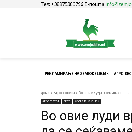
Тел: +38975383796 Е-пошта
info@zemjo
РЕКЛАМИРАЊЕ НА ZEMJODELIE.MK
АГРО ВЕ
дома
Агро совети
Во овие луди времиња не е ло
Агро совети
сите
Храната како лек
Во овие луди 
да се сеќаваме