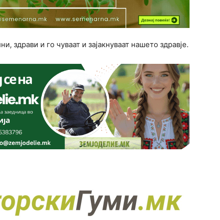
, здрави и го чуваат и зајакнуваат нашето здравје.