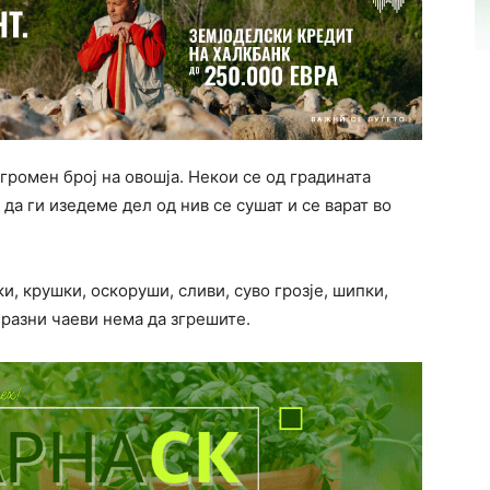
громен број на овошја. Некои се од градината
да ги изедеме дел од нив се сушат и се варат во
и, крушки, оскоруши, сливи, суво грозје, шипки,
 разни чаеви нема да згрешите.