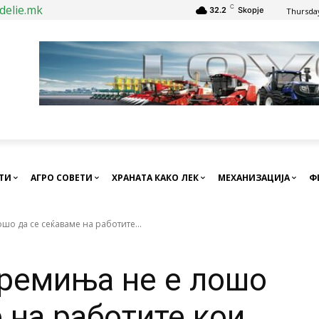
delie.mk
C
32.2
Skopje
Thursday
СТИ
АГРО СОВЕТИ
ХРАНАТА КАКО ЛЕК
МЕХАНИЗАЦИЈА
Ф
шо да се сеќаваме на работите...
времиња не е лошо
 на работите кои