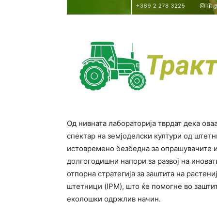
Од нивната лабораторија тврдат дека ова
спектар на земјоделски култури од штетн
истовремено безбедна за опрашувачите и
долгогодишни напори за развој на иноват
отпорна стратегија за заштита на растен
штетници (IPM), што ќе помогне во зашти
еколошки одржлив начин.