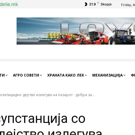
delie.mk
C
21.9
Skopje
Friday, 
СТИ
АГРО СОВЕТИ
ХРАНАТА КАКО ЛЕК
МЕХАНИЗАЦИЈА
Ф
сектицидно дејство излегува на пазарот - добра за...
упстанција со
дејство излегува