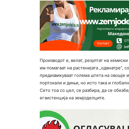
Производот е, велат, резултат на хемиск
им помагаат на растенијата „одвнатре“, 
предизвикуваат голема штета на овошје и 
портокали и дињи, но исто така и глобалн
Сето тоа со цел, се разбира, да се обезбе
егзистенција на земјоделците.