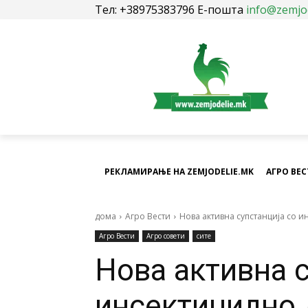
Тел: +38975383796 Е-пошта
info@zemjo
РЕКЛАМИРАЊЕ НА ZEMJODELIE.MK
АГРО ВЕ
дома
Агро Вести
Нова активна супстанција со ин
Агро Вести
Агро совети
сите
Нова активна с
инсектицидно 