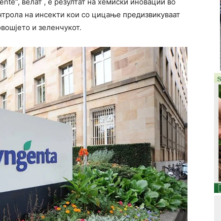
nte“, велат , е резултат на хемиски иновации во
нтрола на инсекти кои со цицање предизвикуваат
овошјето и зеленчукот.