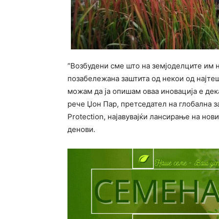
“Возбудени сме што на земјоделците им н
позабележана заштита од некои од најтеш
можам да ја опишам оваа иновација е дека
рече Џон Пар, претседател на глобална з
Protection, најавувајќи лансирање на нов
денови.