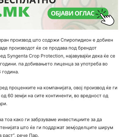
лиран производ што содржи Спиропидион е добиен
каде производот ќе се продава под брендот
 Syngenta Crop Protection, најавувајќи дека ќе се
 години. па добивањето лиценца за употреба во
 година.
ред проценките на компанијата, овој производ ќе ги
од 60 земји на сите континенти, во вредност од
ри.
а тоа како ги забрзуваме инвестициите за да
стенијата што ќе ги поддржат земјоделците ширум
аст“, ​​рече Пар.