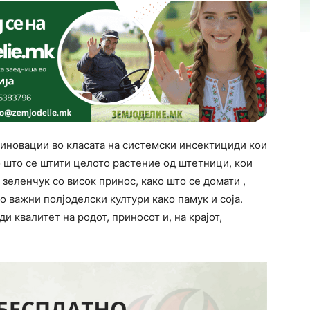
и иновации во класата на системски инсектициди кои
со што се штити целото растение од штетници, кои
зеленчук со висок принос, како што се домати ,
о важни полјоделски култури како памук и соја.
ди квалитет на родот, приносот и, на крајот,