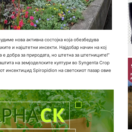
удиме нова активна состојка која обезбедува
ките и најштетни инсекти. Најдобар начин на кој
 е добра за природата, но штетна за штетниците!”
аштита на земјоделските култури во Syngenta Crop
иот инсектицид Spiropidion на светскиот пазар овие