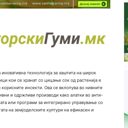
а иновативна технологија за заштита на широк
ици кои се хранат со цицање сок од растенија е
 корисните инсекти. Ова се вклопува во нивните
ивни и одржливи производи како алатки во анти-
ијата или програми за интегрирано управување со
тата на земјоделските култури на ефикасен и