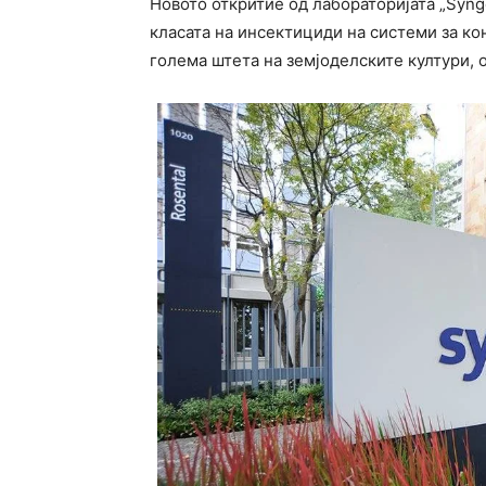
Новото откритие од лабораторијата „Synge
класата на инсектициди на системи за ко
голема штета на земјоделските култури, 