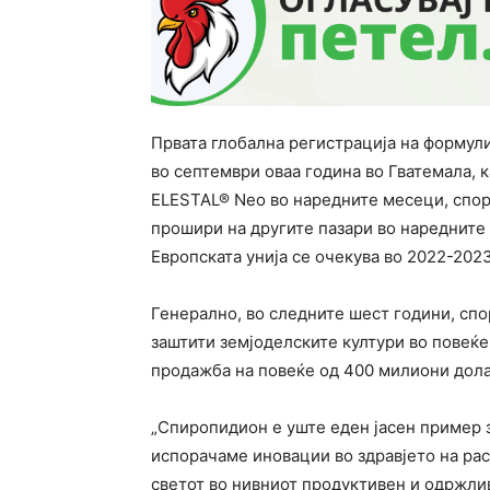
Првата глобална регистрација на форму
во септември оваа година во Гватемала, 
ELESTAL® Neo во наредните месеци, според
прошири на другите пазари во наредните
Европската унија се очекува во 2022-2023
Генерално, во следните шест години, спо
заштити земјоделските култури во повеќе 
продажба на повеќе од 400 милиони дола
„Спиропидион е уште еден јасен пример з
испорачаме иновации во здравјето на ра
светот во нивниот продуктивен и одржлив р