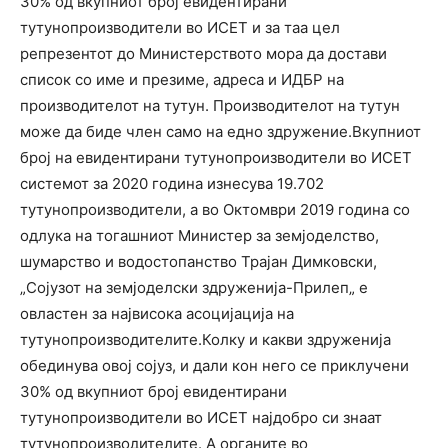
30% од вкупниот број евидентирани
тутунопроизводители во ИСЕТ и за таа цел
репрезентот до Министерството мора да достави
список со име и презиме, адреса и ИДБР на
производителот на тутун. Производителот на тутун
може да биде член само на едно здружение.Вкупниот
број на евидентирани тутунопроизводители во ИСЕТ
системот за 2020 година изнесува 19.702
тутунопроизводители, а во Октомври 2019 година со
одлука на тогашниот Министер за земјоделство,
шумарство и водостопанство Трајан Димковски,
„Сојузот на земјоделски здруженија-Прилеп„ е
овластен за највисока асоцијација на
тутунопроизводителите.Колку и какви здруженија
обединува овој сојуз, и дали кон него се приклучени
30% од вкупниот број евидентирани
тутунопроизводители во ИСЕТ најдобро си знаат
тутунопроизводителите. А органите во