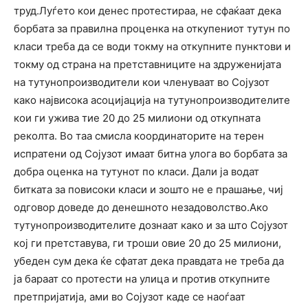
труд.Луѓето кои денес протестираа, не сфаќаат дека
борбата за правилна проценка на откупениот тутун по
класи треба да се води токму на откупните пунктови и
токму од страна на претставниците на здруженијата
на тутунопроизводители кои членуваат во Сојузот
како највисока асоцијација на тутунопроизводителите
кои ги ужива тие 20 до 25 милиони од откупната
реколта. Во таа смисла координаторите на терен
испратени од Сојузот имаат битна улога во борбата за
добра оценка на тутунот по класи. Дали ја водат
битката за повисоки класи и зошто не е прашање, чиј
одговор доведе до денешното незадоволство.Ако
тутунопроизводителите дознаат како и за што Сојузот
кој ги претставува, ги троши овие 20 до 25 милиони,
убеден сум дека ќе сфатат дека правдата не треба да
ја бараат со протести на улица и против откупните
претпријатија, ами во Сојузот каде се наоѓаат