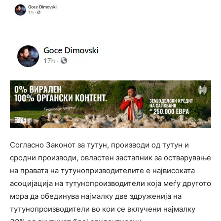
Согласно Законот за тутун, производи од тутун и
сродни производи, овластен застапник за остварување
на правата на тутунопризводителите е највисоката
асоцијација на тутунопроизводители која меѓу другото
мора да обединува најмалку две здруженија на
тутунопроизводители во кои се вклучени најмалку