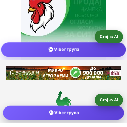
Стојна AI
Viber група