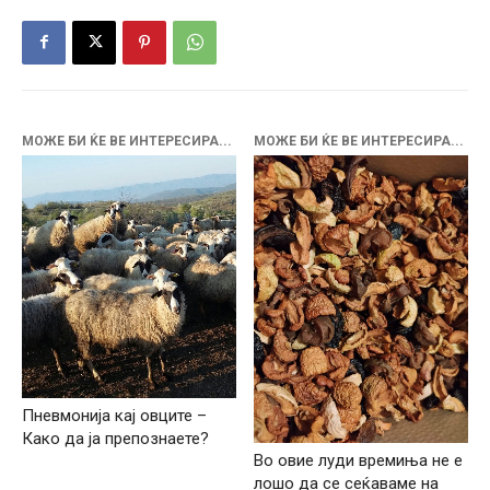
МОЖЕ БИ ЌЕ ВЕ ИНТЕРЕСИРА...
МОЖЕ БИ ЌЕ ВЕ ИНТЕРЕСИРА...
Пневмонија кај овците –
Како да ја препознаете?
Во овие луди времиња не е
лошо да се сеќаваме на