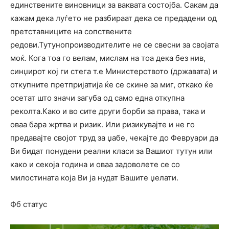
единствените виновници за ваквата состојба. Сакам да
кажам дека луѓето не разбираат дека се предадени од
претставниците на сопствените
редови.Тутунопроизводителите не се свесни за својата
моќ. Кога тоа го велам, мислам на тоа дека без нив,
синџирот кој ги стега т.е Министерството (државата) и
откупните претпријатија ќе се скине за миг, откако ќе
осетат што значи загуба од само една откупна
реколта.Како и во сите други борби за права, така и
оваа бара жртва и ризик. Или ризикувајте и не го
предавајте својот труд за џабе, чекајте до Февруари да
Ви бидат понудени реални класи за Вашиот тутун или
како и секоја година и оваа задоволете се со
милостината која Ви ја нудат Вашите џелати.
Фб статус