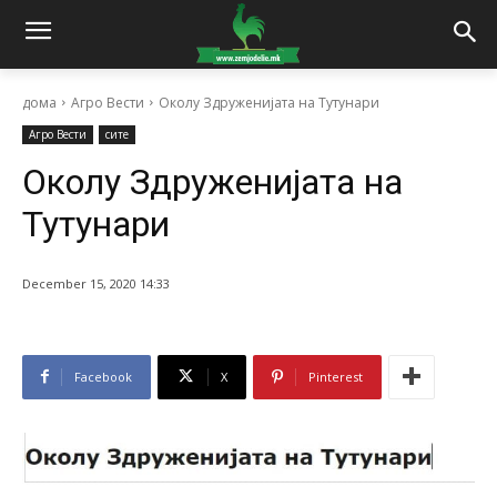
дома
Агро Вести
Околу Здруженијата на Тутунари
Агро Вести
сите
Околу Здруженијата на
Тутунари
December 15, 2020 14:33
Facebook
X
Pinterest