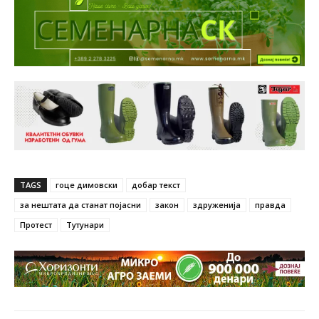
TAGS
гоце димовски
добар текст
за нештата да станат појасни
закон
здруженија
правда
Протест
Тутунари