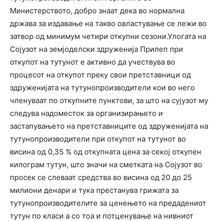
Министерството, добро знаат дека во нормална
држава за издавање на такво овластување се лежи во
затвор од минимум четири откупни сезони.Улогата на
Сојузот на земјоделски здруженија Прилеп при
откупот на тутунот е активно да учествува во
процесот на откупот преку свои претставници од
здруженијата на тутунопроизводители кои во него
членуваат по откупните пунктови, за што на сујузот му
следува надоместок за организирањето и
застапувањето на претставниците од здруженијата на
тутунопроизводители при откупот на тутунот во
висина од 0,35 % од откупната цена за секој откупен
килограм тутун, што значи на сметката на Сојузот во
просек се слеваат средства во висина од 20 до 25
милиони денари и тука престанува грижата за
тутунопроизводителите за ценењето на предадениот
тутун по класи а со тоа и потценување на нивниот