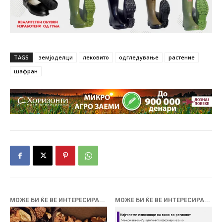
TAGS
земјоделци
лековито
одгледување
растение
шафран
МОЖЕ БИ ЌЕ ВЕ ИНТЕРЕСИРА...
МОЖЕ БИ ЌЕ ВЕ ИНТЕРЕСИРА...