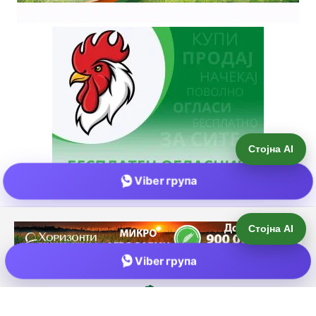
Стојна AI
Viber група