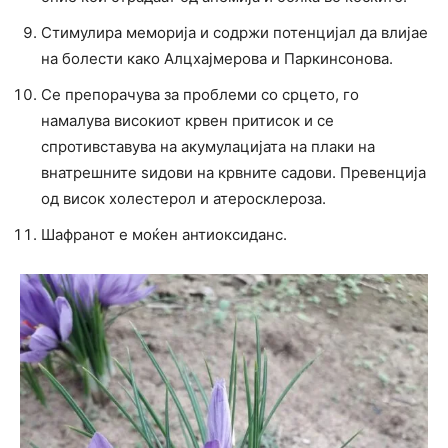
Стимулира меморија и содржи потенцијал да влијае
на болести како Алцхајмерова и Паркинсонова.
Се препорачува за проблеми со срцето, го
намалува високиот крвен притисок и се
спротивставува на акумулацијата на плаки на
внатрешните sидови на крвните садови. Превенција
од висок холестерол и атеросклероза.
Шафранот е моќен антиоксиданс.