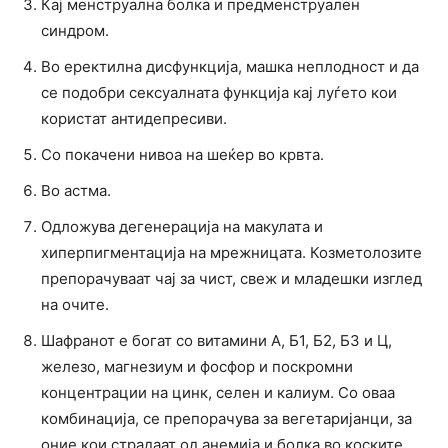
Кај менструална болка и предменструален
синдром.
Во еректилна дисфункција, машка неплодност и да
се подобри сексуалната функција кај луѓето кои
користат антидепресиви.
Со покачени нивоа на шеќер во крвта.
Во астма.
Одложува дегенерација на макулата и
хиперпигментација на мрежницата. Козметолозите
препорачуваат чај за чист, свеж и младешки изглед
на очите.
Шафранот е богат со витамини А, Б1, Б2, Б3 и Ц,
железо, магнезиум и фосфор и поскромни
концентрации на цинк, селен и калиум. Со оваа
комбинација, се препорачува за вегетаријанци, за
оние кои страдаат од анемија и болка во коските.