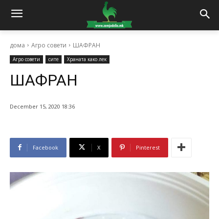
дома
Агро совети
ШАФРАН
Агро совети
сите
Храната како лек
ШАФРАН
December 15, 2020 18:36
Facebook
X
Pinterest