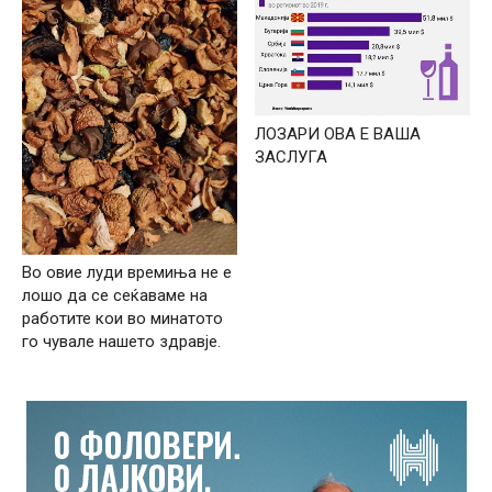
ЛОЗАРИ ОВА Е ВАША
ЗАСЛУГА
Во овие луди времиња не е
лошо да се сеќаваме на
работите кои во минатото
го чувале нашето здравје.