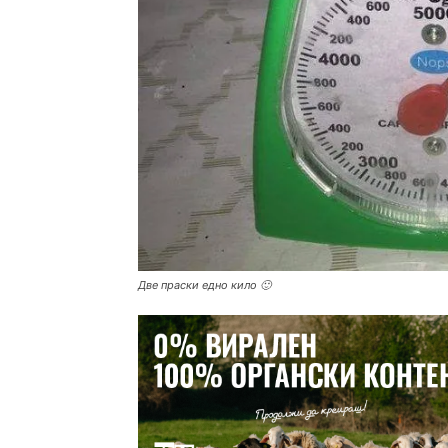
Две праски едно кило 🙂