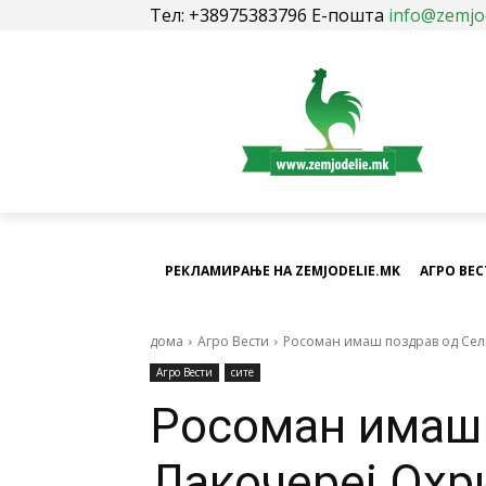
Тел: +38975383796 Е-пошта
info@zemjo
РЕКЛАМИРАЊЕ НА ZEMJODELIE.MK
АГРО ВЕ
дома
Агро Вести
Росоман имаш поздрав од Сел
Агро Вести
сите
Росоман имаш 
Лакочереј Охр