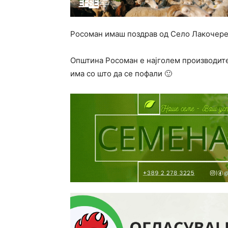
Росоман имаш поздрав од Село Лакочереј
Општина Росоман е најголем производите
има со што да се пофали 🙂