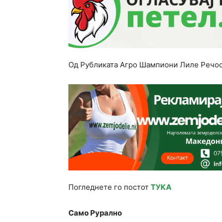
Од Рубликата Агро Шампиони Лиле Речоск
Погледнете го постот
ТУКА
Само Рурално