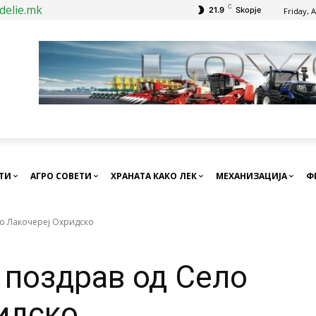
delie.mk
C
21.9
Skopje
Friday, 
СТИ
АГРО СОВЕТИ
ХРАНАТА КАКО ЛЕК
МЕХАНИЗАЦИЈА
Ф
о Лакочереј Охридско
поздрав од Село
идско