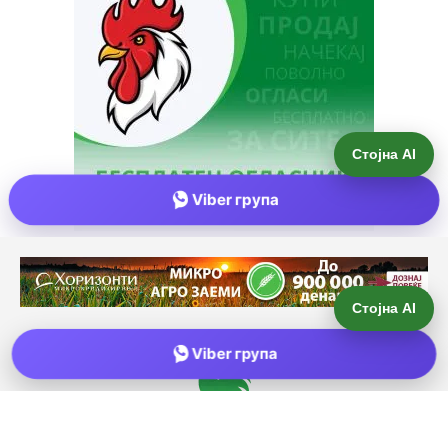
Стојна AI
Viber група