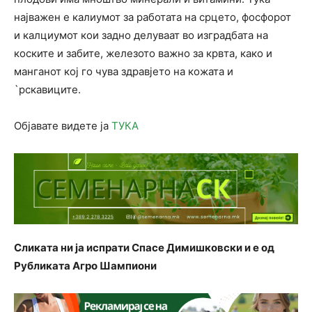
најважен е калиумот за работата на срцето, фосфорот
и калциумот кои задно делуваат во изградбата на
коските и забите, железото важно за крвта, како и
манганот кој го чува здравјето на кожата и
`рскавиците.
Објавате видете ја
ТУКА
Сликата ни ја испрати Спасе Димишковски и е од
Рубликата Агро Шампиони