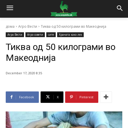
дома
Агро Вести
Тиква од 50 килограми во Макеоднија
Агро Вести
Агро совети
сите
Храната како лек
Тиква од 50 килограми во
Макеоднија
December 17, 2020 8:35
Facebook
X
Pinterest