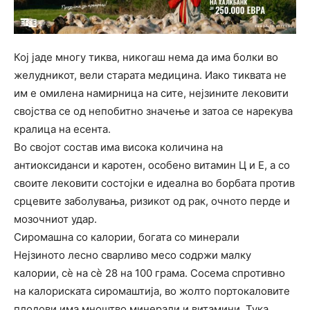
Кој јаде многу тиква, никогаш нема да има болки во
желудникот, вели старата медицина. Иако тиквата не
им е омилена намирница на сите, нејзините лековити
својства се од непобитно значење и затоа се нарекува
кралица на есента.
Во својот состав има висока количина на
антиоксиданси и каротен, особено витамин Ц и Е, а со
своите лековити состојки е идеална во борбата против
срцевите заболувања, ризикот од рак, очното перде и
мозочниот удар.
Сиромашна со калории, богата со минерали
Нејзиното лесно сварливо месо содржи малку
калории, сè на сè 28 на 100 грама. Сосема спротивно
на калориската сиромаштија, во жолто портокаловите
плодови има мноштво минерали и витамини. Тука