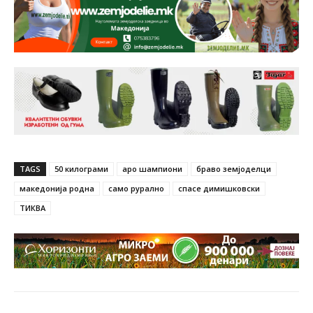
TAGS
50 килограми
аро шампиони
браво земјоделци
македонија родна
само рурално
спасе димишковски
ТИКВА