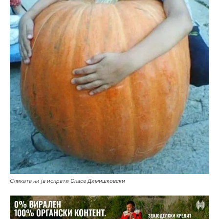
Сликата ни ја испрати Спасе Димишковски