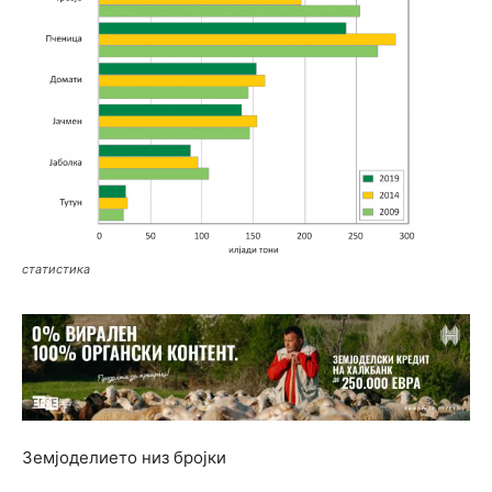
статистика
Земјоделието низ бројки