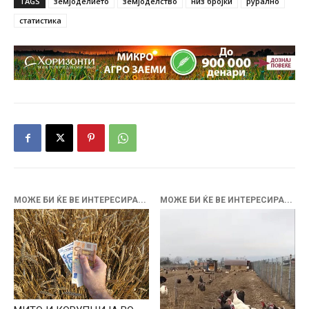
TAGS
земјоделието
земјоделство
низ бројки
рурално
статистика
МОЖЕ БИ ЌЕ ВЕ ИНТЕРЕСИРА...
МОЖЕ БИ ЌЕ ВЕ ИНТЕРЕСИРА...