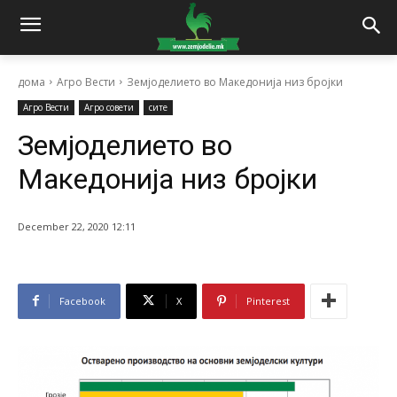
дома
Агро Вести
Земјоделието во Македoнија низ бројки
Агро Вести
Агро совети
сите
Земјоделието во
Македoнија низ бројки
December 22, 2020 12:11
Facebook
X
Pinterest