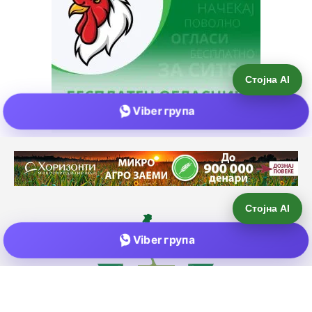
Стојна AI
Viber група
Е-пошта:
info@zemjodelie.mk