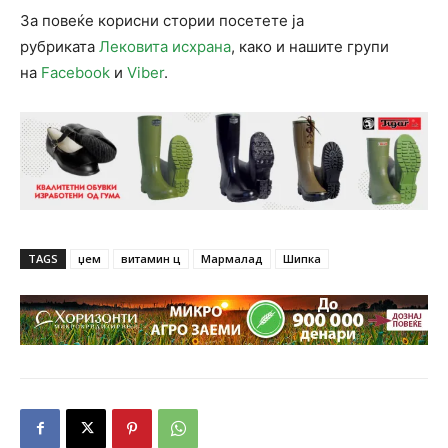
За повеќе корисни стории посетете ја
рубриката
Лековита исхрана
, како и нашите групи
на
Facebook
и
Viber
.
TAGS
џем
витамин ц
Мармалад
Шипка