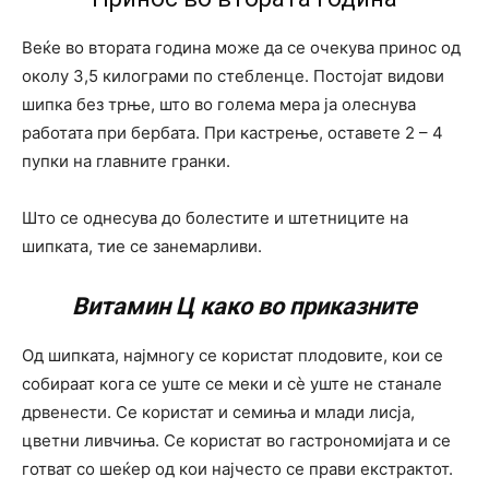
Веќе во втората година може да се очекува принос од
околу 3,5 килограми по стебленце. Постојат видови
шипка без трње, што во голема мера ја олеснува
работата при бербата. При кастрење, оставете 2 – 4
пупки на главните гранки.
Што се однесува до болестите и штетниците на
шипката, тие се занемарливи.
Витамин Ц како во приказните
Од шипката, најмногу се користат плодовите, кои се
собираат кога се уште се меки и сè уште не станале
дрвенести. Се користат и семиња и млади лисја,
цветни ливчиња. Се користат во гастрономијата и се
готват со шеќер од кои најчесто се прави екстрактот.