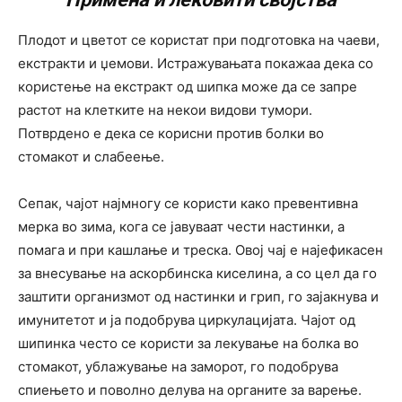
Плодот и цветот се користат при подготовка на чаеви,
екстракти и џемови. Истражувањата покажаа дека со
користење на екстракт од шипка може да се запре
растот на клетките на некои видови тумори.
Потврдено е дека се корисни против болки во
стомакот и слабеење.
Сепак, чајот најмногу се користи како превентивна
мерка во зима, кога се јавуваат чести настинки, а
помага и при кашлање и треска. Овој чај е најефикасен
за внесување на аскорбинска киселина, а со цел да го
заштити организмот од настинки и грип, го зајакнува и
имунитетот и ја подобрува циркулацијата. Чајот од
шипинка често се користи за лекување на болка во
стомакот, ублажување на заморот, го подобрува
спиењето и поволно делува на органите за варење.