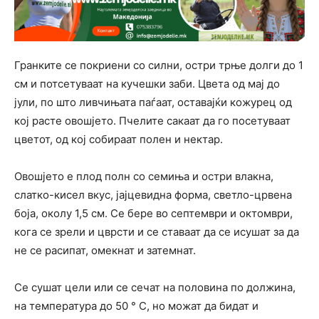
Гранките се покриени со силни, остри трње долги до 1
см и потсетуваат на кучешки заби. Цвета од мај до
јули, по што ливчињата паѓаат, оставајќи кожурец од
кој расте овошјето. Пчелите сакаат да го посетуваат
цветот, од кој собираат полен и нектар.
Овошјето е плод полн со семиња и остри влакна,
слатко-кисел вкус, јајцевидна форма, светло-црвена
боја, околу 1,5 см. Се бере во септември и октомври,
кога се зрели и цврсти и се ставаат да се исушат за да
не се расипат, омекнат и затемнат.
Се сушат цели или се сечат на половина по должина,
на температура до 50 ° C, но можат да бидат и