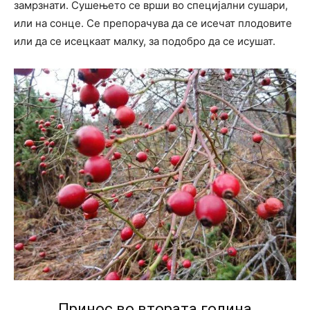
замрзнати. Сушењето се врши во специјални сушари,
или на сонце. Се препорачува да се исечат плодовите
или да се исецкаат малку, за подобро да се исушат.
Принос во втората година