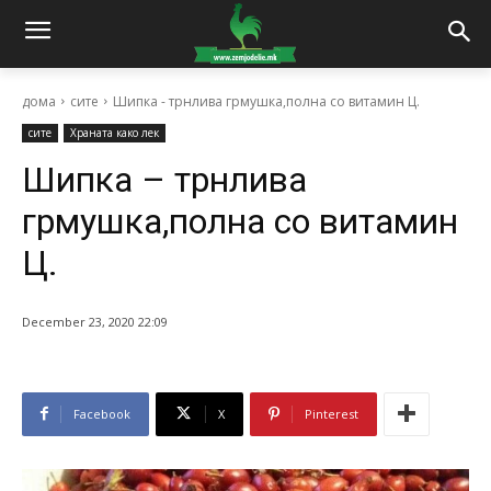
дома
сите
Шипка - трнлива грмушка,полна со витамин Ц.
сите
Храната како лек
Шипка – трнлива
грмушка,полна со витамин
Ц.
December 23, 2020 22:09
Facebook
X
Pinterest