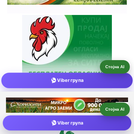
Стојна AI
Viber група