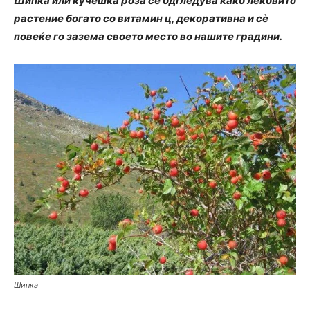
Шипка или кучешка роза се одгледува како лековито
растение богато со витамин ц, декоративна и сè
повеќе го зазема своето место во нашите градини.
Шипка