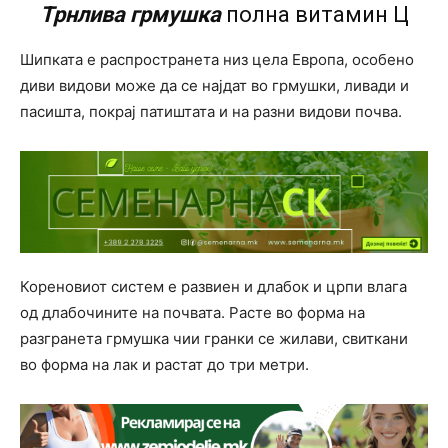
Трнлива грмушка
полна витамин Ц
Шипката е распространета низ цела Европа, особено
диви видови може да се најдат во грмушки, ливади и
пасишта, покрај патиштата и на разни видови почва.
Кореновиот систем е развиен и длабок и црпи влага
од длабочините на почвата. Расте во форма на
разгранета грмушка чии гранки се жилави, свиткани
во форма на лак и растат до три метри.