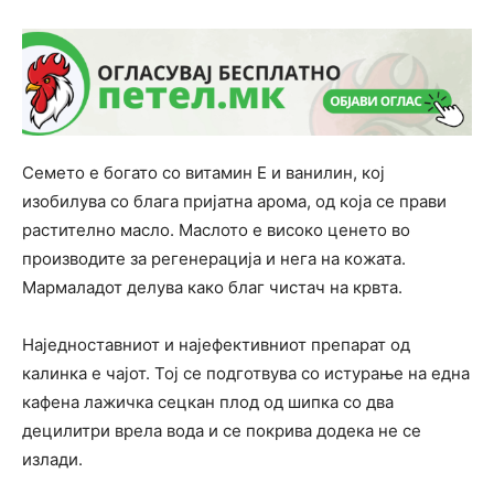
Семето е богато со витамин Е и ванилин, кој
изобилува со блага пријатна арома, од која се прави
растително масло. Маслото е високо ценето во
производите за регенерација и нега на кожата.
Мармаладот ​​делува како благ чистач на крвта.
Наједноставниот и најефективниот препарат од
калинка е чајот. Тој се подготвува со истурање на една
кафена лажичка сецкан плод од шипка со два
децилитри врела вода и се покрива додека не се
излади.