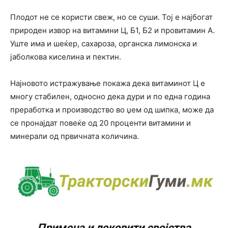
Плодот не се користи свеж, но се суши. Тој е најбогат
природен извор на витамини Ц, Б1, Б2 и провитамин А.
Уште има и шеќер, сахароза, органска лимонска и
јаболкова киселина и пектин.
Најновото истражување покажа дека витаминот Ц е
многу стабилен, односно дека дури и по една година
преработка и производство во џем од шипка, може да
се пронајдат повеќе од 20 проценти витамини и
минерали од првичната количина.
Примена и лековити својства