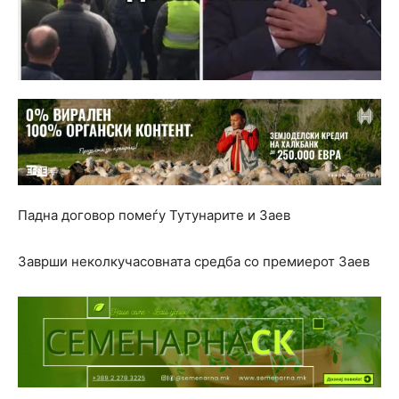
Падна договор помеѓу Тутунарите и Заев
Заврши неколкучасовната средба со премиерот Заев