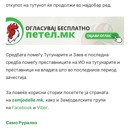
откупот на тутунот ќе продолжи во најдобар ред.
Средбата помеѓу Тутунарите и Заев е последна
средба помеѓу преставниците на ИО на тутунарите и
преставници на владата што во последниов период
зачестија.
За повеќе корисни стории посетете ја страната
на
zemjodelie.mk
, како и Земјоделските групи
на
Facebook
и
Viber
.
Само Рурално