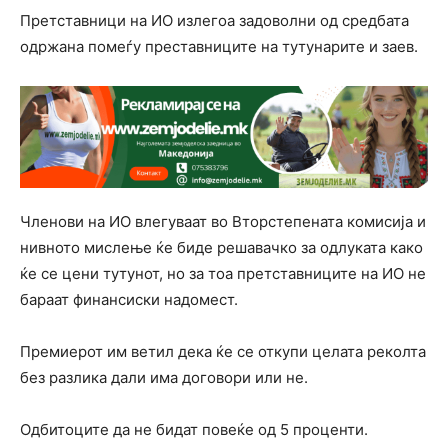
Претставници на ИО излегоа задоволни од средбата
одржана помеѓу преставниците на тутунарите и заев.
Членови на ИО влегуваат во Вторстепената комисија и
нивното мислење ќе биде решавачко за одлуката како
ќе се цени тутунот, но за тоа претставниците на ИО не
бараат финансиски надомест.
Премиерот им ветил дека ќе се откупи целата реколта
без разлика дали има договори или не.
Одбитоците да не бидат повеќе од 5 проценти.