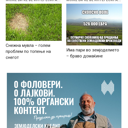
МОЖЕ БИ ЌЕ ВЕ ИНТЕРЕСИРА...
МОЖЕ БИ ЌЕ ВЕ ИНТЕРЕСИРА...
Снежна мувла – голем
Има пари во земјоделието
проблем по топење на
– браво домаќине
снегот