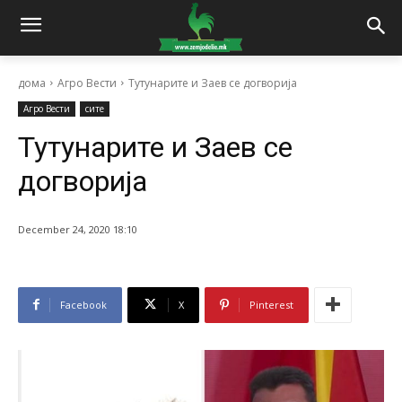
дома
Агро Вести
Тутунарите и Заев се догворија
Агро Вести
сите
Тутунарите и Заев се
догворија
December 24, 2020 18:10
Facebook
X
Pinterest