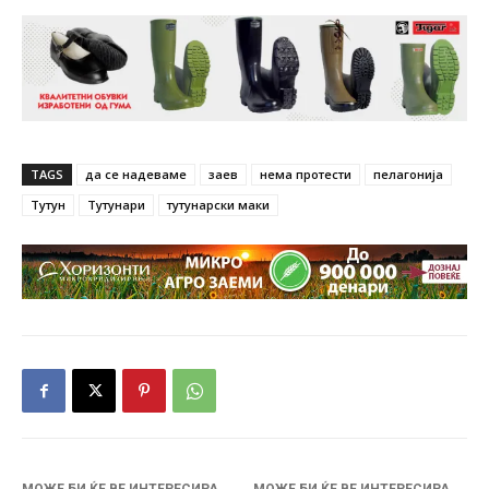
TAGS
да се надеваме
заев
нема протести
пелагонија
Тутун
Тутунари
тутунарски маки