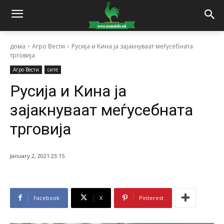
дома
Агро Вести
Русија и Кина ја зајакнуваат меѓусебната
трговија
Агро Вести
сите
Русија и Кина ја
зајакнуваат меѓусебната
трговија
January 2, 2021 23:15
Facebook
X
Pinterest