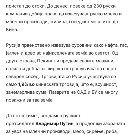
пристап до стоки. До денес, повеќе од 230 руски
компании добија право да извезуваат руско млеко и
млечни производи, живина, говедско месо итн. до
Кина.
Русија првенствено извезува суровини како нафта, гас,
јаглен и дрво во најнаселената земја во светот. Од
друга страна, Пекинг ги продава своите машини,
возила и добра за широка потрошувачка на својот
северен сосед. Трговијата со Русија учествува со
само
1,9% во
кинеската трговија, што е, всушност,
занемарлива сума. Пазарите на САД и ЕУ се многу
поважни за таа земја.
Да потсетиме , неодамна рускиот
претседател
Владимир Путин
ја продолжи забраната
за увоз на млечни производи, месо, сирење, риба,