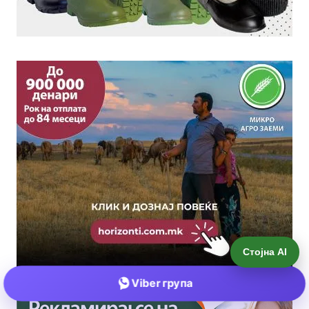
Стојна AI
Viber група