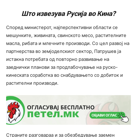
Што извезува Русија во Кина?
Според министерот, најперспективни области се
мешунките, живината, свинското месо, растителните
масла, рибата и млечните производи. Со цел развој на
партнерства во земјоделскиот сектор, Патрушев ја
истакна потребата од повторно развивање на
заеднички планови за продлабочување на руско-
кинеската соработка во снабдувањето со добиток и
растителни производи.
Страните разговараа и за обезбедување заемен