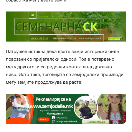
Патрушев истакна дека двете земји историски биле
поврзани со пријателски односи. Тоа е потврдено,
меѓу другото, и со редовни контакти на државно
ниво. Исто така, трговијата со земјоделски производи
меѓу земјите продолжува да расте.