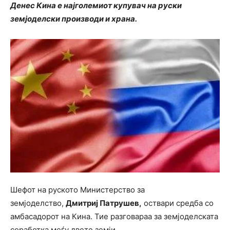
Денес Кина е најголемиот купувач на руски
земјоделски производи и храна.
Шефот на руското Министерство за
земјоделство,
Дмитриј Патрушев,
оствари средба со
амбасадорот на Кина. Тие разговараа за земјоделската
соработка меѓу двете земји.