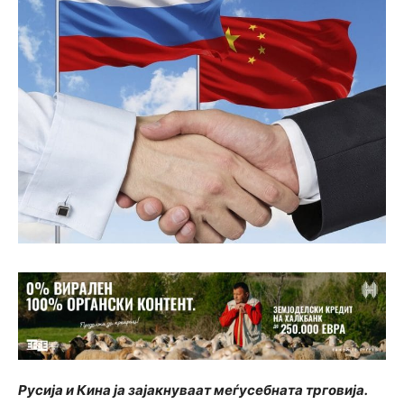
Русија и Кина ја зајакнуваат меѓусебната трговија.