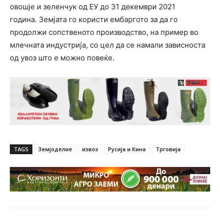
овошје и зеленчук од ЕУ до 31 декември 2021
година. Земјата го користи ембаргото за да го
продолжи сопственото производство, на пример во
млечната индустрија, со цел да се намали зависноста
од увоз што е можно повеќе.
TAGS
Земјоделие
извоз
Русија и Кина
Трговија