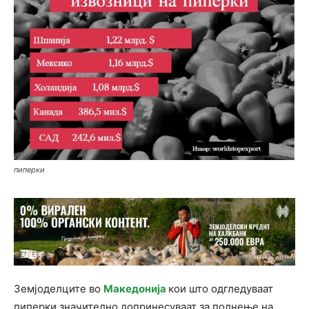
пиперки
Земјоделците во
Македонија
кои што одгледуваат
пиперки значително допринесуваат за полнење на