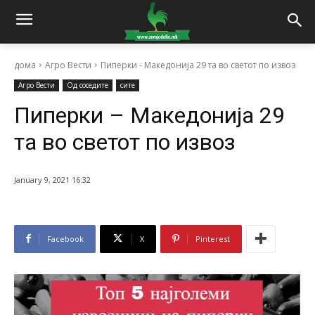
дома
Агро Вести
Пиперки - Македонија 29 та во светот по извоз
Агро Вести
Од соседите
сите
Пиперки – Македонија 29
та во светот по извоз
January 9, 2021 16:32
Facebook
X
Pinterest