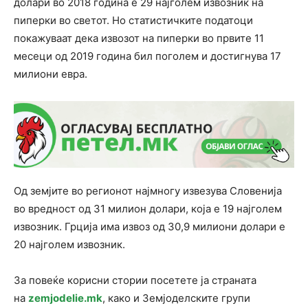
долари во 2018 година е 29 најголем извозник на
пиперки во светот. Но статистичките податоци
покажуваат дека извозот на пиперки во првите 11
месеци од 2019 година бил поголем и достигнува 17
милиони евра.
Од земјите во регионот најмногу извезува Словенија
во вредност од 31 милион долари, која е 19 најголем
извозник. Грција има извоз од 30,9 милиони долари е
20 најголем извозник.
За повеќе корисни стории посетете ја страната
на
zemjodelie.mk
, како и Земјоделските групи