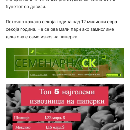
буџетот со девизи.
Поточно кажано секоја година над 12 милиони евра
секоја година. Не се ова мали пари ако замислиме
дека ова е само извоз на пиперка.