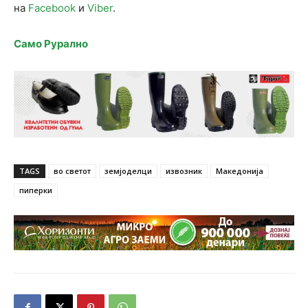
на
Facebook
и
Viber
.
Само Рурално
TAGS
во светот
земјоделци
извозник
Македонија
пиперки