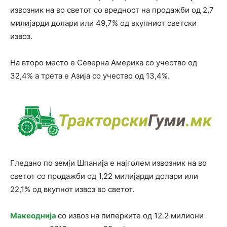
извозник на во светот со вредност на продажби од 2,7
милијарди долари или 49,7% од вкупниот светски
извоз.
На второ место е Северна Америка со учество од
32,4% а трета е Азија со учество од 13,4%.
Гледано по земји Шпанија е најголем извозник на во
светот со продажби од 1,22 милијарди долари или
22,1% од вкупнот извоз во светот.
Макеоднија
со извоз на пиперките од 12.2 милиони