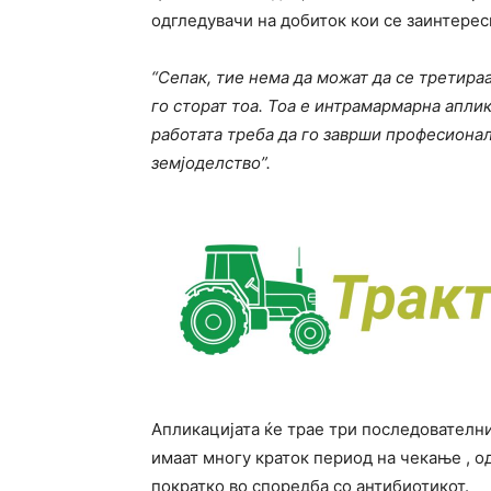
одгледувачи на добиток кои се заинтерес
“Сепак, тие нема да можат да се третира
го сторат тоа. Тоа е интрамармарна аплик
работата треба да го заврши професионал
земјоделство”.
Апликацијата ќе трае три последователн
имаат многу краток период на чекање , о
пократко во споредба со антибиотикот.