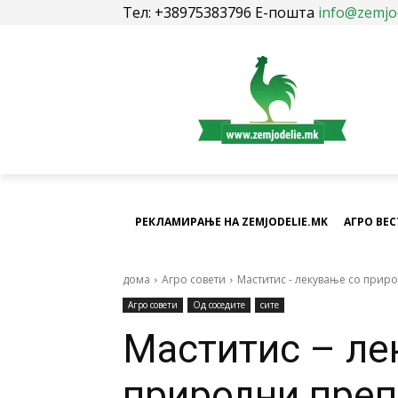
Тел: +38975383796 Е-пошта
info@zemjo
РЕКЛАМИРАЊЕ НА ZEMJODELIE.MK
АГРО ВЕ
дома
Агро совети
Маститис - лекување со прир
Агро совети
Од соседите
сите
Маститис – ле
природни преп