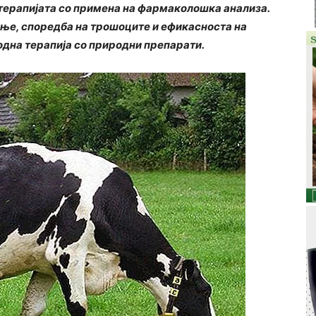
отерапијата со примена на фармаколошка анализа.
е, споредба на трошоците и ефикасноста на
одна терапија со природни препарати.