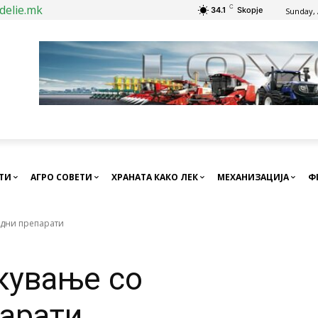
delie.mk
C
34.1
Skopje
Sunday, 
СТИ
АГРО СОВЕТИ
ХРАНАТА КАКО ЛЕК
МЕХАНИЗАЦИЈА
Ф
одни препарати
кување со
арати