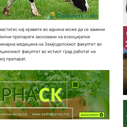
маститис кај кравите во иднина може да се замени
 билни препарати засновани на есенцијални
ринарна медицина на Земјоделскиот факултет во
цинскиот факултет во истиот град работат на
ој препарат.