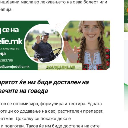
енцијални масла во лекувањето на оваа болест или
апија.
ратот ќе им биде достапен на
ачите на говеда
ов се оптимизира, формулира и тестира. Едната
отици со додавање на овој растителен препарат.
ретман. Доколку се покаже дека е
 и подготви. Таков ќе им биде достапен на сите