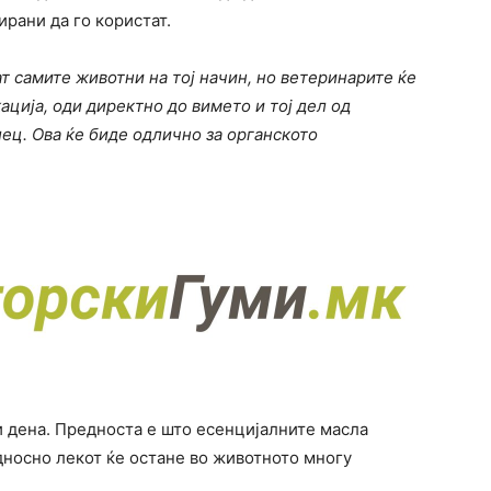
ирани да го користат.
ат самите животни на тој начин, но ветеринарите ќе
ација, оди директно до вимето и тој дел од
ец. Ова ќе биде одлично за органското
и дена. Предноста е што есенцијалните масла
дносно лекот ќе остане во животното многу