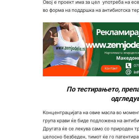
Овој е проект има за цел употреба на ес
во форма на поддршка на антибиотска тер
По тестирањето, препа
одгледув
Концентрацијата на овие масла во момент
група крави ќе биде подложена на антиби
Другата ќе се лекува само со природен т
целосно безбеден, тимот ќе го патентира