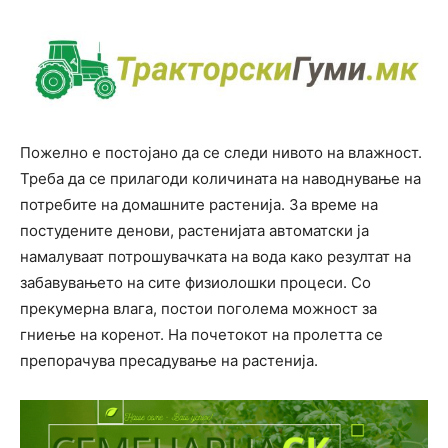
Пожелно е постојано да се следи нивото на влажност.
Треба да се прилагоди количината на наводнување на
потребите на домашните растенија. За време на
постудените денови, растенијата автоматски ја
намалуваат потрошувачката на вода како резултат на
забавувањето на сите физиолошки процеси. Со
прекумерна влага, постои поголема можност за
гниење на коренот. На почетокот на пролетта се
препорачува пресадување на растенија.