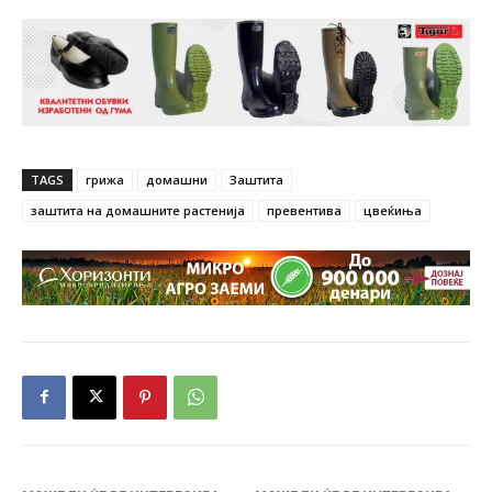
TAGS
грижа
домашни
Заштита
заштита на домашните растенија
превентива
цвеќиња