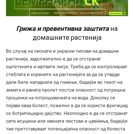
Грижа и превентивна заштита
на
домашните растенија
Во случај на лиснати и украсни типови на домашни
растенија, задолжително е да се отстранат
оштетените и мртвите лисја. Треба да се контролираат
стеблата и корените на растенијата за да се утврди
дали биле нападнати од гниење, бидејќи во текот на
зимата и раната пролет постои опасност од погрешна
проценка на потрошувачката на вода. Доколку се
појави оваа болест, пожелно е да се користи фунгицид
со ботритицидно дејство. Неопходно е да се отстранат
сите исушени или овенати листови и цвеќиња, бидејќи
тие претставуваат потенцијална опасност од болеста