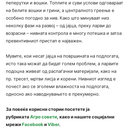
пеперутки и вошки. Топлите и суви услови одговараат
на белите вошки и грини, а централното греење е
особено погодно за нив. Како што минуваат низ
неколку фази на развој – од јајца, преку ларви до
возрасни – нивната контрола е многу потешка и затоа
превентивниот пристап е најважен.
Мувите, кои несат јајца на површината на подлогата,
исто така можат да бидат голем проблем, а ларвите
подоцна живеат од распаѓачки материјали, како на
пр. тресет, мртви лисја и корени. Нивниот изглед е
почест ако се зголеми влажноста на подлогата,
односно ако наводнувањето е прекумерно.
За повеќе корисни стории посетете ја
рубриката
Агро совети
, како и нашите социјални
мрежи
Facebook
и
Viber
.