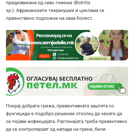
предизвикана од сиво гниење (Botritis
sp.). Африканските темјанушки и циклама се
првенствено подложни на оваа болест.
Покрај добрата грижа, превентивната заштита со
фунгициди е подобро решение отколку да чекате да
се појави инфекцијата. Растенијата треба превентивно
да се контролираат од напади на грини, бели