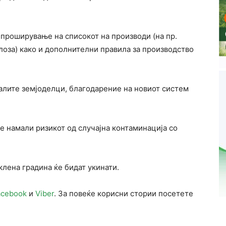
 проширување на списокот на производи (на пр.
 лоза) како и дополнителни правила за производство
алите земјоделци, благодарение на новиот систем
се намали ризикот од случајна контаминација со
клена градина ќе бидат укинати.
acebook
и
Viber
. За повеќе корисни стории посетете