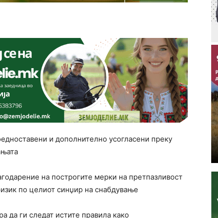
поедноставени и дополнително усогласени преку
ањата
лагодарение на построгите мерки на претпазливост
ризик по целиот синџир на снабдување
а да ги следат истите правила како