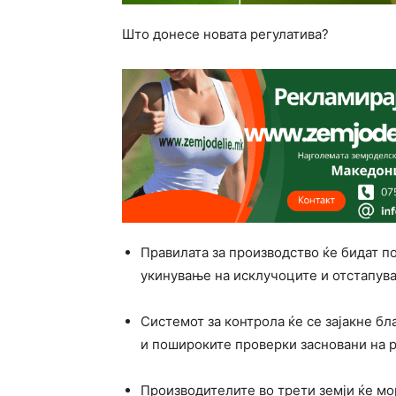
Што донесе новата регулатива?
Правилата за производство ќе бидат 
укинување на исклучоците и отстапув
Системот за контрола ќе се зајакне б
и пошироките проверки засновани на 
Производителите во трети земји ќе мор