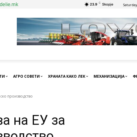
delie.mk
C
23.9
Skopje
Saturday
СТИ
АГРО СОВЕТИ
ХРАНАТА КАКО ЛЕК
МЕХАНИЗАЦИЈА
Ф
нско производство
а на ЕУ за
зводство