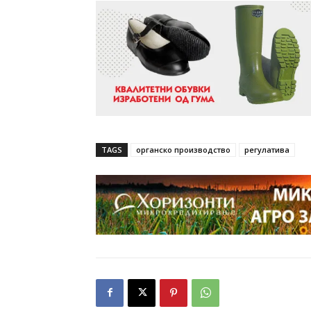
TAGS
органско производство
регулатива