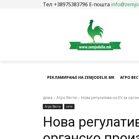
Тел: +38975383796 Е-пошта
info@zemjo
РЕКЛАМИРАЊЕ НА ZEMJODELIE.MK
АГРО ВЕ
дома
Агро Вести
Нова регулатива на ЕУ за орга
Агро Вести
сите
Нова регулатив
органско прои