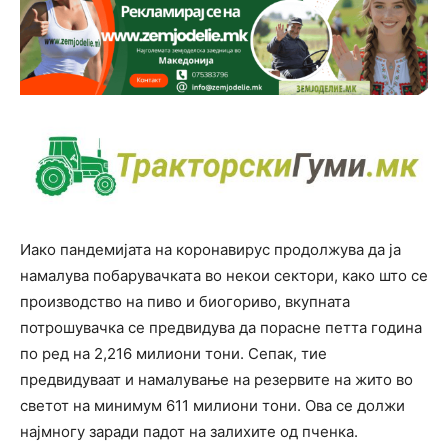
Иако пандемијата на коронавирус продолжува да ја
намалува побарувачката во некои сектори, како што се
производство на пиво и биогориво, вкупната
потрошувачка се предвидува да порасне петта година
по ред на 2,216 милиони тони. Сепак, тие
предвидуваат и намалување на резервите на жито во
светот на минимум 611 милиони тони. Ова се должи
најмногу заради падот на залихите од пченка.