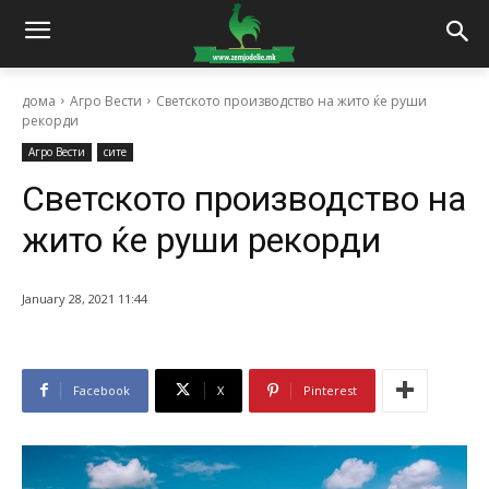
дома
Агро Вести
Светското производство на жито ќе руши
рекорди
Агро Вести
сите
Светското производство на
жито ќе руши рекорди
January 28, 2021 11:44
Facebook
X
Pinterest