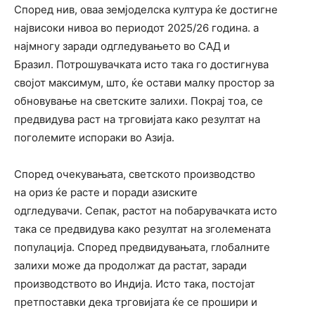
Според нив, оваа земјоделска култура ќе достигне
највисоки нивоа во периодот 2025/26 година. а
најмногу заради одгледувањето во САД и
Бразил. Потрошувачката исто така го достигнува
својот максимум, што, ќе остави малку простор за
обновување на светските залихи. Покрај тоа, се
предвидува раст на трговијата како резултат на
поголемите испораки во Азија.
Според очекувањата, светското производство
на ориз ќе расте и поради азиските
одгледувачи. Сепак, растот на побарувачката исто
така се предвидува како резултат на зголемената
популација. Според предвидувањата, глобалните
залихи може да продолжат да растат, заради
производството во Индија. Исто така, постојат
претпоставки дека трговијата ќе се прошири и