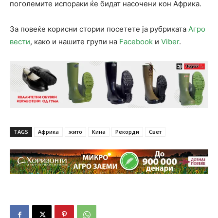
поголемите испораки ќе бидат насочени кон Африка.
За повеќе корисни стории посетете ја рубриката
Агро
вести
, како и нашите групи на
Facebook
и
Viber
.
TAGS
Африка
жито
Кина
Рекорди
Свет