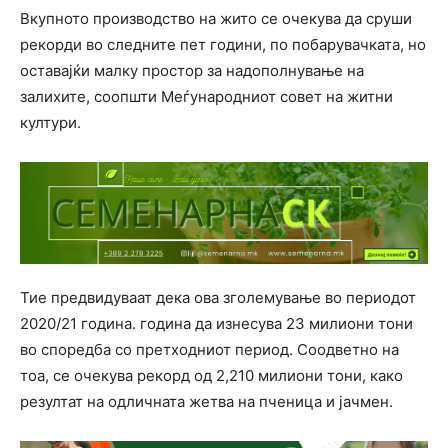
Вкупното производство на жито се очекува да сруши
рекорди во следните пет години, по побарувачката, но
оставајќи малку простор за надополнување на
залихите, соопшти Меѓународниот совет на житни
култури.
Тие предвидуваат дека ова зголемување во периодот
2020/21 година. година да изнесува 23 милиони тони
во споредба со претходниот период. Соодветно на
тоа, се очекува рекорд од 2,210 милиони тони, како
резултат на одличната жетва на пченица и јачмен.