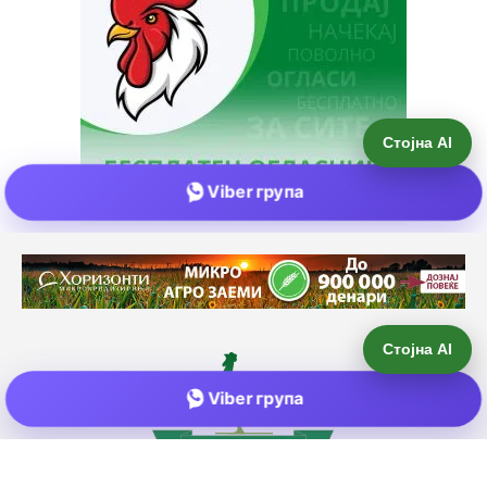
Стојна AI
Viber група